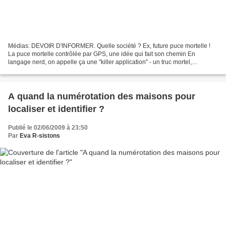
Médias: DEVOIR D'INFORMER. Quelle société ? Ex, future puce mortelle !
La puce mortelle contrôlée par GPS, une idée qui fait son chemin En
langage nerd, on appelle ça une "killer application" - un truc mortel,
l'application qui tue. Et pour le coup elle...
A quand la numérotation des maisons pour
localiser et identifier ?
Publié le 02/06/2009 à 23:50
Par
Eva R-sistons