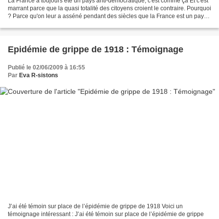
La France a toujours été un pays anti-démocratique, c'est comme ça Et c'est
marrant parce que la quasi totalité des citoyens croient le contraire. Pourquoi
? Parce qu'on leur a asséné pendant des siècles que la France est un pays
démocratique ! Comme...
Epidémie de grippe de 1918 : Témoignage
Publié le 02/06/2009 à 16:55
Par
Eva R-sistons
J’ai été témoin sur place de l’épidémie de grippe de 1918 Voici un
témoignage intéressant : J’ai été témoin sur place de l’épidémie de grippe