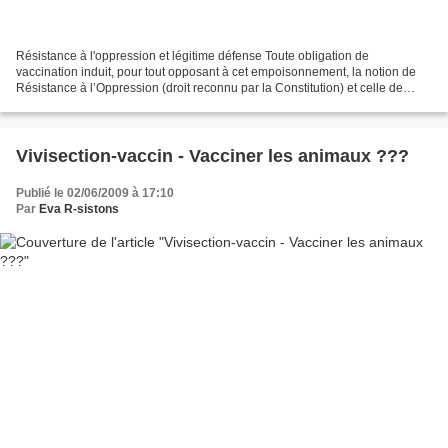
Résistance à l'oppression et légitime défense Toute obligation de
vaccination induit, pour tout opposant à cet empoisonnement, la notion de
Résistance à l’Oppression (droit reconnu par la Constitution) et celle de
Légitime Défense (qui ne limite pas le...
Vivisection-vaccin - Vacciner les animaux ???
Publié le 02/06/2009 à 17:10
Par
Eva R-sistons