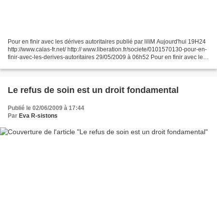
Pour en finir avec les dérives autoritaires publié par liliM Aujourd'hui 19H24
http://www.calas-fr.net/ http:// www.liberation.fr/societe/0101570130-pour-en-
finir-avec-les-derives-autoritaires 29/05/2009 à 06h52 Pour en finir avec les
dérives autoritaires...
Le refus de soin est un droit fondamental
Publié le 02/06/2009 à 17:44
Par
Eva R-sistons