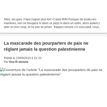
Allez, les gars, il faut cogner plus fort ! Caleb IRRI Puisque de toutes les
manières, rien ne bougera ni dans ce pays ni dans un autre, alors autant y
aller un bon coup, et ne pas se priver : frappez encore s’il vous plaît, nous
n’en avons pas assez....
La mascarade des pourparlers de paix ne
réglant jamais la question palestinienne
Publié le 23/09/2010 à 21:33
Par
Eva R-sistons