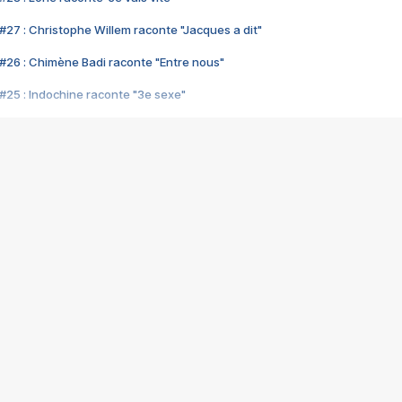
#27 : Christophe Willem raconte "Jacques a dit"
#26 : Chimène Badi raconte "Entre nous"
#25 : Indochine raconte "3e sexe"
#24 : Zaho raconte "C'est chelou"
#23 : Patrick Bruel raconte "Au café des délices"
#22 : Kyo raconte "Le chemin"
#21 : Nolwenn Leroy raconte "Cassé"
#20 : Patrick Hernandez raconte "Born to be alive"
#19 : Lorie raconte "Près de moi"
#18 : Michael Jones raconte "A nos actes manqués" (avec Jean-Jacque
#17 : Khaled raconte "Aïcha"
#16 : Corneille raconte "Parce qu'on vient de loin"