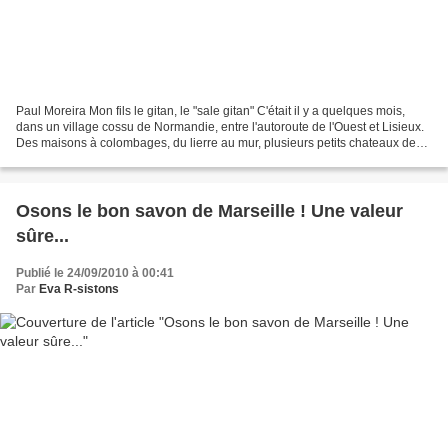
Paul Moreira Mon fils le gitan, le "sale gitan" C'était il y a quelques mois,
dans un village cossu de Normandie, entre l'autoroute de l'Ouest et Lisieux.
Des maisons à colombages, du lierre au mur, plusieurs petits chateaux de
notables. Le dernier HLM...
Osons le bon savon de Marseille ! Une valeur
sûre...
Publié le 24/09/2010 à 00:41
Par
Eva R-sistons