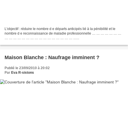
L'objectif : réduire le nombre d e départs anticipés lié à la pénibilité et le
nombre d e reconnaissance de maladie professionnelle .... .... .... .... .... .... ....
.... .... .... .... .... .... .... .... .... .... .... .... .... .... .... .... .......
Maison Blanche : Naufrage imminent ?
Publié le 23/09/2010 à 20:02
Par
Eva R-sistons