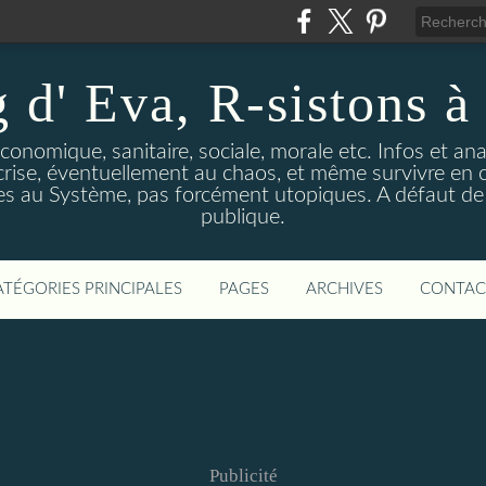
 d' Eva, R-sistons à 
économique, sanitaire, sociale, morale etc. Infos et ana
 crise, éventuellement au chaos, et même survivre en c
ves au Système, pas forcément utopiques. A défaut de l
publique.
ATÉGORIES PRINCIPALES
PAGES
ARCHIVES
CONTAC
Publicité