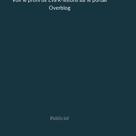
Voir le profil de
Eva R-sistons
sur le portail
Overblog
Publicité