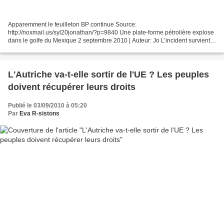
Apparemment le feuilleton BP continue Source:
http://noxmail.us/syl20jonathan/?p=9840 Une plate-forme pétrolière explose
dans le golfe du Mexique 2 septembre 2010 | Auteur: Jo L’incident survient à
bonne distance de l’ancienne plate-forme Deepwater Horizon,...
L'Autriche va-t-elle sortir de l'UE ? Les peuples
doivent récupérer leurs droits
Publié le 03/09/2010 à 05:20
Par
Eva R-sistons