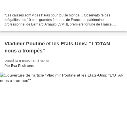
"Les caisses sont vides !" Pas pour tout le monde.... Observatoire des
inégalités Les 10 plus grandes fortunes de France Le patrimoine
professionnel de Bernard Arnault (LVMH), première fortune de France,
équivaut à 1,4 million d’années de Smic... Le patrimoine...
Vladimir Poutine et les Etats-Unis: "L'OTAN
nous a trompés"
Publié le 03/09/2010 à 16:28
Par
Eva R-sistons