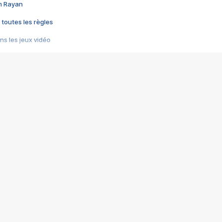
im Rayan
 toutes les règles
s les jeux vidéo
us choquant de Rockstar ? - Le scandale BULLY
e plus moche de Steam
du RÊVE tourne au CAUCHEMAR
pendant 8 heures
it… à tort
umiliés par un jeu vidéo
ire - Final Fantasy 8
ti un empire - Age of Empires
story DOFUS
tard, il crée l'un des pires jeux de tous les temps, MindsEye.