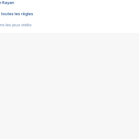
im Rayan
 toutes les règles
s les jeux vidéo
us choquant de Rockstar ? - Le scandale BULLY
e plus moche de Steam
du RÊVE tourne au CAUCHEMAR
pendant 8 heures
it… à tort
umiliés par un jeu vidéo
ire - Final Fantasy 8
ti un empire - Age of Empires
story DOFUS
tard, il crée l'un des pires jeux de tous les temps, MindsEye.