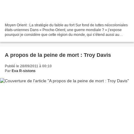
Moyen Orient : La stratégie du faible au fort Sur fond de luttes néocoloniales
états-uniennes Dans « Proche-Orient, une guerre mondiale ? » j’expose
pourquoi je considère que cette région du monde, qui s’étend aussi au
Moyen-Orient, est le théâtre d’une...
A propos de la peine de mort : Troy Davis
Publié le 28/09/2011 à 00:10
Par
Eva R-sistons