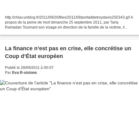
http://chlav.unblog.fr/2011/09/20/files/2011/09/portaitdetroydavis250343.gif A
propos de la peine de mort dimanche 25 septembre 2011, par Tariq
Ramadan Tournant son visage en direction de la famille de la victime, il
répéta avec une calme détermination...
La finance n’est pas en crise, elle concrétise un
Coup d’État européen
Publié le 28/09/2011 à 00:07
Par
Eva R-sistons