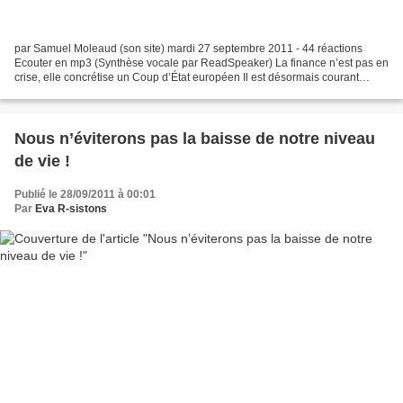
par Samuel Moleaud (son site) mardi 27 septembre 2011 - 44 réactions
Ecouter en mp3 (Synthèse vocale par ReadSpeaker) La finance n’est pas en
crise, elle concrétise un Coup d’État européen Il est désormais courant
d’entendre que l’économie mondiale est...
Nous n’éviterons pas la baisse de notre niveau
de vie !
Publié le 28/09/2011 à 00:01
Par
Eva R-sistons