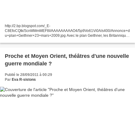
http://2.bp.blogspot.com/_E-
C8EfoCQtk/ScnMMmMEF8I/AAAAAAAAAO4/5p9Vo61Vi0A/s400/Annonce+d
u+plan+Geithner+23+mars+2009.jpg Avec le plan Geithner, les Britanniques
menacent le monde d’hyperinflation 27 septembre 2011 (Nouvelle
Solidarité) — L’inimitable...
Proche et Moyen Orient, théâtres d'une nouvelle
guerre mondiale ?
Publié le 28/09/2011 à 00:29
Par
Eva R-sistons