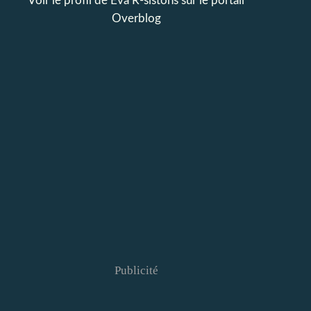
Voir le profil de
Eva R-sistons
sur le portail
Overblog
Publicité