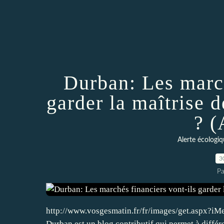
Durban: Les march
garder la maîtrise d
? 
Alerte écologi
3
Pa
http://www.vosgesmatin.fr/fr/images/get.aspx?i
Durban est un blog contributif qui permet à différ