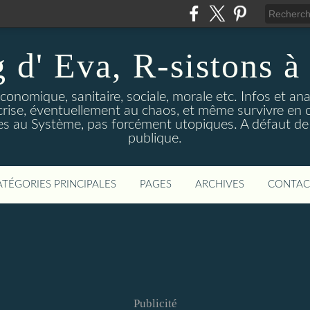
 d' Eva, R-sistons à 
économique, sanitaire, sociale, morale etc. Infos et ana
 crise, éventuellement au chaos, et même survivre en c
ves au Système, pas forcément utopiques. A défaut de l
publique.
ATÉGORIES PRINCIPALES
PAGES
ARCHIVES
CONTAC
Publicité