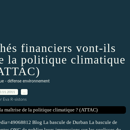
és financiers vont-ils
e la politique climatique
(ATTAC)
que - défense environnement
0.11.2011
…
r Eva R-sistons
Media=49068812 Blog La bascule de Durban La bascule de
entes ONG de publier leurs impressions sur les coulisses du