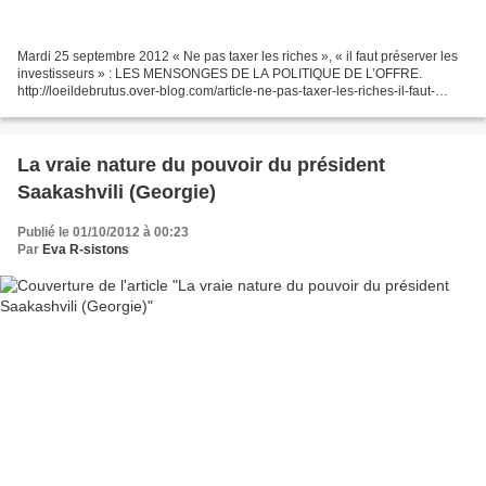
Mardi 25 septembre 2012 « Ne pas taxer les riches », « il faut préserver les
investisseurs » : LES MENSONGES DE LA POLITIQUE DE L’OFFRE.
http://loeildebrutus.over-blog.com/article-ne-pas-taxer-les-riches-il-faut-
preserver-les-investisseurs-les-mensonges-de-la-politique-
110544467.html...
La vraie nature du pouvoir du président
Saakashvili (Georgie)
Publié le 01/10/2012 à 00:23
Par
Eva R-sistons