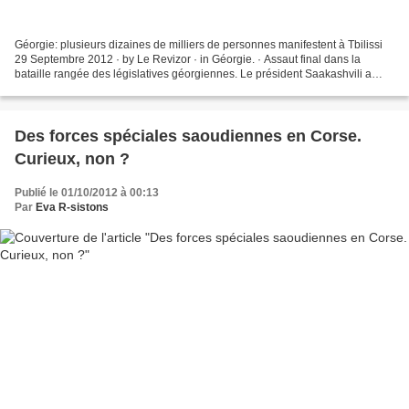
Géorgie: plusieurs dizaines de milliers de personnes manifestent à Tbilissi
29 Septembre 2012 · by Le Revizor · in Géorgie. · Assaut final dans la
bataille rangée des législatives géorgiennes. Le président Saakashvili a
réuni plus de 60 000 personnes...
Des forces spéciales saoudiennes en Corse.
Curieux, non ?
Publié le 01/10/2012 à 00:13
Par
Eva R-sistons