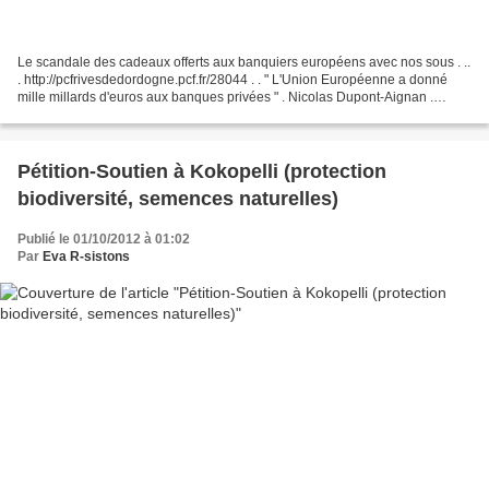
Le scandale des cadeaux offerts aux banquiers européens avec nos sous . ..
. http://pcfrivesdedordogne.pcf.fr/28044 . . " L'Union Européenne a donné
mille millards d'euros aux banques privées " . Nicolas Dupont-Aignan .
Nicolas Dupont-Aignan était en...
Pétition-Soutien à Kokopelli (protection
biodiversité, semences naturelles)
Publié le 01/10/2012 à 01:02
Par
Eva R-sistons