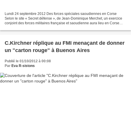
Lundi 24 septembre 2012 Des forces spéciales saoudiennes en Corse
Selon le site « Secret défense », de Jean-Dominique Merchet, un exercice
conjoint des forces militaires française et saoudienne aura lieu en Corse
dans la première quinzaine d’octobre....
C.Kirchner réplique au FMI menaçant de donner
un "carton rouge" à Buenos Aires
Publié le 01/10/2012 à 00:08
Par
Eva R-sistons