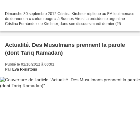
Dimanche 30 septembre 2012 Cristina Kirchner réplique au FMI qui menace
de donner un « carton rouge » à Buenos Aires La présidente argentine
Cristina Fernández de Kirchner, dans son discours mardi dernier (25
septembre, NDLR) à la tribune de l'ONU, a...
Actualité. Des Musulmans prennent la parole
(dont Tariq Ramadan)
Publié le 01/10/2012 à 00:01
Par
Eva R-sistons