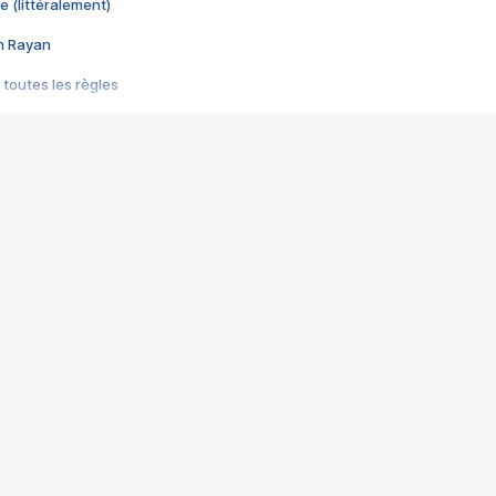
e (littéralement)
im Rayan
 toutes les règles
s les jeux vidéo
us choquant de Rockstar ? - Le scandale BULLY
e plus moche de Steam
du RÊVE tourne au CAUCHEMAR
pendant 8 heures
it… à tort
umiliés par un jeu vidéo
ire - Final Fantasy 8
ti un empire - Age of Empires
story DOFUS