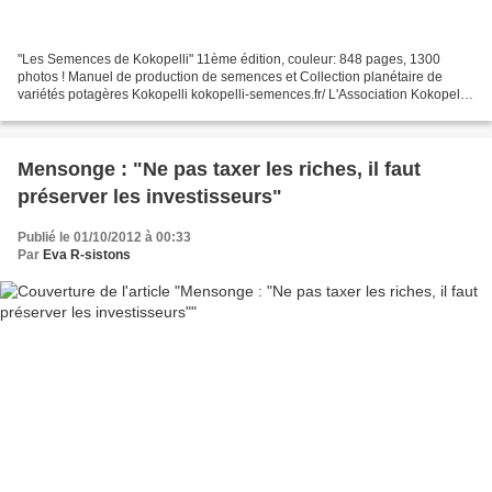
"Les Semences de Kokopelli" 11ème édition, couleur: 848 pages, 1300
photos ! Manuel de production de semences et Collection planétaire de
variétés potagères Kokopelli kokopelli-semences.fr/ L'Association Kokopelli
se consacre, depuis 1999, à la protection...
Mensonge : "Ne pas taxer les riches, il faut
préserver les investisseurs"
Publié le 01/10/2012 à 00:33
Par
Eva R-sistons