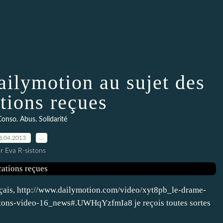
ailymotion au sujet des
ations reçues
onso. Abus. Solidarité
8.04.2013
…
r Eva R-sistons
nçais, http://www.dailymotion.com/video/xyt8pb_le-drame-
istons-video-16_news#.UWHqYzfmIa8 je reçois toutes sortes