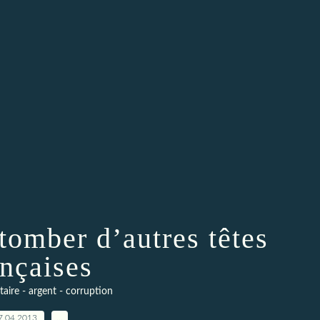
tomber d’autres têtes
ançaises
itaire - argent - corruption
7.04.2013
…