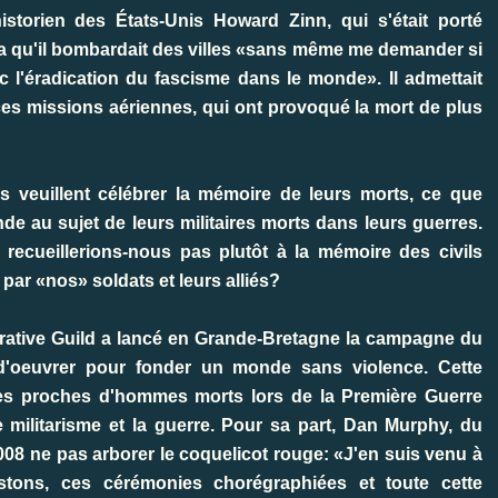
storien des États-Unis Howard Zinn, qui s'était porté
ra qu'il bombardait des villes «sans même me demander si
ec l'éradication du fascisme dans le monde». Il admettait
es missions aériennes, qui ont provoqué la mort de plus
res veuillent célébrer la mémoire de leurs morts, ce que
de au sujet de leurs militaires morts dans leurs guerres.
ecueillerions-nous pas plutôt à la mémoire des civils
ar «nos» soldats et leurs alliés?
rative Guild a lancé en Grande-Bretagne la campagne du
 d'oeuvrer pour fonder un monde sans violence. Cette
es proches d'hommes morts lors de la Première Guerre
 militarisme et la guerre. Pour sa part, Dan Murphy, du
8 ne pas arborer le coquelicot rouge: «J'en suis venu à
stons, ces cérémonies chorégraphiées et toute cette