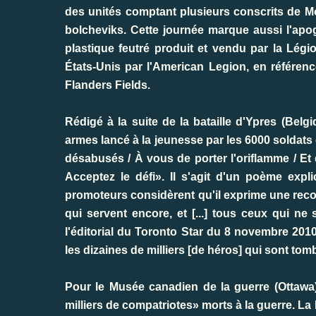
des unités comptant plusieurs conscrits de Mo
bolcheviks. Cette journée marque aussi l'ap
plastique feutré produit et vendu par la Lég
États-Unis par l'American Legion, en référen
Flanders Fields.
Rédigé à la suite de la bataille d'Ypres (Bel
armes lancé à la jeunesse par les 6000 soldat
désabusés / À vous de porter l'oriflamme / Et 
Acceptez le défi». Il s'agit d'un poème expli
promoteurs considèrent qu'il exprime une rec
qui servent encore, et [...] tous ceux qui n
l'éditorial du Toronto Star du 8 novembre 201
les dizaines de milliers [de héros] qui sont to
Pour le Musée canadien de la guerre (Ottawa)
milliers de compatriotes» morts à la guerre. L