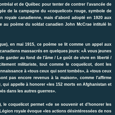
ntréal et de Québec pour tenter de contrer l'avancée de
ogée de la campagne du «coquelicot» rouge, symbole de
ion royale canadienne, mais d'abord adopté en 1920 aux
ce au poème du soldat canadien John McCrae intitulé In
gique), en mai 1915, ce poème se lit comme un appel aux
s canadiens massacrés en quelques jours: «À vous jeunes
de garder au fond de l'âme / Le goût de vivre en liberté /
citement militariste, tout comme le coquelicot, dont les
onnaissance à «tous ceux qui sont tombés», à «tous ceux
e sont pas encore revenus à la maison», comme l'affirme
0, qui appelle à honorer «les 152 morts en Afghanistan et
mbés dans les autres guerres».
, le coquelicot permet «de se souvenir et d'honorer les
a Légion royale évoque «les actions désintéressées de nos