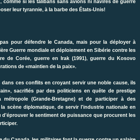
tan, comme si les talibans sans avions ni navires de guerre
er leur tyrannie, à la barbe des États-Unis!
 pas pour défendre le Canada, mais pour la déployer à
ière Guerre mondiale et déploiement en Sibérie contre les
re de Corée, guerre en Irak (1991), guerre du Kosovo
rations de «maintien de la paix».
s dans ces conflits en croyant servir une noble cause, ils
n», sacrifiés par des politiciens en quête de prestige
a métropole (Grande-Bretagne) et de participer à des
 la scène diplomatique, de servir l'industrie nationale en
 ou d'éprouver le sentiment de puissance que procurent les
ticiper.
du Canada, les militaires font la guerre contre un salaire