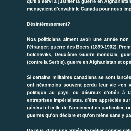
qu'il a servi à justifier la guerre en Afghanis
menaçaient d'envahir le Canada pour nous impos
Désintéressement?
Nos politiciens aiment avoir une armée non
l'étranger: guerre des Boers (1899-1902), Prem
bolcheviks, Deuxième Guerre mondiale, guer
(contre la Serbie), guerre en Afghanistan et opé
Si certains militaires canadiens se sont lancé
ont néanmoins souvent perdu leur vie «en vai
politique au pays, ou désireux d'obéir à l
entreprises impérialistes, d'être appréciés sur
général et celle de l'armement en particulier,
guerres qu'on déclare et qu'on mène sans y par
De plus, dans une armée de métier comme celle 