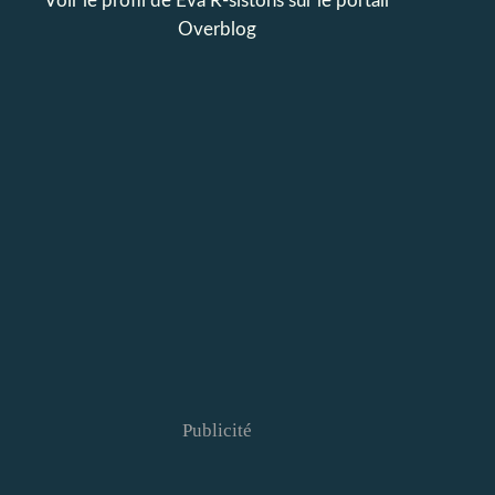
Voir le profil de
Eva R-sistons
sur le portail
Overblog
Publicité