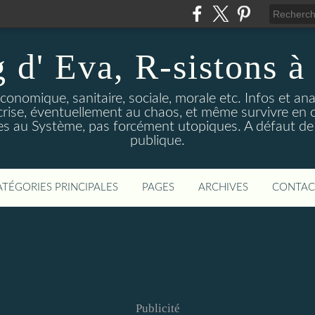
 d' Eva, R-sistons à 
économique, sanitaire, sociale, morale etc. Infos et ana
 crise, éventuellement au chaos, et même survivre en c
ves au Système, pas forcément utopiques. A défaut de l
publique.
ATÉGORIES PRINCIPALES
PAGES
ARCHIVES
CONTAC
Publicité