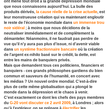
ont mené tout droit à la grande dépression mondiale
que nous connaissons aujourd'hui. La bulle des
produits dérivés,
la cause réelle de la crise actuelle
, est
leur monstrueuse création qui va maintenant engloutir
le reste de l'économie mondiale dans
un immense trou
noir sidéral
; à moins que nous décidions de la
neutraliser immédiatement et de complètement la
démanteler. Néanmoins, il ne faudrait pas perdre de
vue qu'il n'y aura pas plus d'issue, ni d'avenir viable
dans
un système fractionnaire bancaire
où la création
de l'argent ex-nihilo basé sur le crédit, la dette, est
entre les mains de banquiers privés.
Mais que demandent tous ces politiciens, financiers et
banquiers - ces grands philosophes gardiens du bien
commun et sauveurs de l'humanité, en concert avec
les médias ? Un nouvel ordre mondial. C'est-à-dire
plus de cette même globalisation qui a plongé le
monde dans la dépression et le chaos à venir.
C'est exactement ce dont les chefs des pays membres
du
G-20 vont discuter ce 2 avril 2009
, à Londres ; alors
qu'à l'extérieur, on se prépare à
électrifier
les