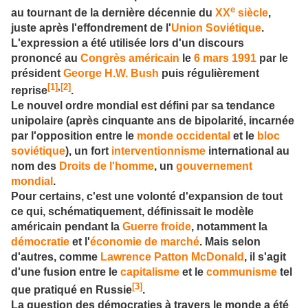
e
au tournant de la dernière décennie du
XX
siècle
,
juste après l'effondrement de l'
Union Soviétique
.
L'expression a été utilisée lors d'un discours
prononcé au
Congrès américain
le
6
mars
1991
par le
président
George H.W. Bush
puis régulièrement
[1]
,
[2]
reprise
.
Le nouvel ordre mondial est défini par sa tendance
unipolaire (après cinquante ans de bipolarité, incarnée
par l'opposition entre le
monde occidental
et le
bloc
soviétique
), un fort
interventionnisme
international au
nom des
Droits de l'homme
, un
gouvernement
mondial
.
Pour certains, c'est une volonté d'expansion de tout
ce qui, schématiquement, définissait le modèle
américain pendant la
Guerre froide
, notamment la
démocratie
et l'
économie de marché
. Mais selon
d'autres, comme
Lawrence Patton McDonald
, il s'agit
d'une fusion entre le
capitalisme
et le
communisme
tel
[3]
que pratiqué en Russie
.
La question des démocraties à travers le monde a été