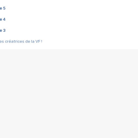
e 5
e 4
e 3
s créatrices de la VF !
e 2
e 1
e Mektoub My Love arrive enfin ! Rencontre avec Shaïn Boumedine et Sal
i : après Toni en famille
elle réalise le bouleversant Dites lui que je l'aime
ais ! Rencontre autour de Vie privée de Rebecca Zlotowski
 de Marguerite, Grave... Rencontre avec Ella Rumpf
 Les Rêveurs, un film intime sur la santé mentale