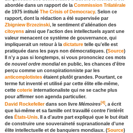
abordée dans un rapport de la
Commission Trilatérale
de 1975 intitulé
The Crisis of Democracy
. Selon ce
rapport, dont la rédaction a été supervisée par
Zbigniew Brzezinski
, le sentiment d'aliénation des
citoyens
ainsi que l'action des intellectuels ayant une
valeur menacent ce système de gouvernance, qui
impliquerait un retour à la
dictature
telle qu'elle est
pratiquée dans les pays non démocratiques. (
Source
)
Il n'y a pas si longtemps, si vous prononciez ces mots
de
nouvel ordre mondial
en public, les chances d'être
perçu comme un conspirationniste par les
anticomplotistes
étaient plutôt grandes. Pourtant, ce
terme fut inventé et utilisé par cette élite elle-même,
cette
coterie
internationaliste qui ne se cache plus
pour affirmer son agenda particulier.
[4]
David Rockefeller
dans son livre
Mémoires
, a écrit
que lui-même et sa famille ont travaillé contre l'intérêt
des
États-Unis
. Il a d'autre part expliqué que le but était
de construire une souveraineté supranationale d'une
élite intellectuelle et de banquiers mondiaux. (
Source
)