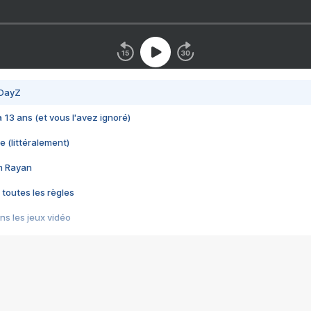
 DayZ
 a 13 ans (et vous l'avez ignoré)
e (littéralement)
im Rayan
 toutes les règles
s les jeux vidéo
us choquant de Rockstar ? - Le scandale BULLY
e plus moche de Steam
du RÊVE tourne au CAUCHEMAR