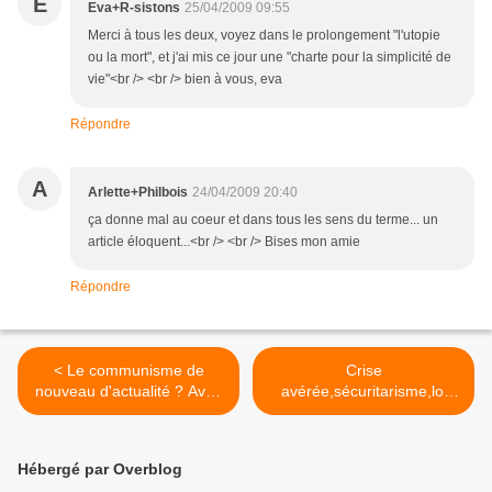
E
Eva+R-sistons
25/04/2009 09:55
Merci à tous les deux, voyez dans le prolongement "l'utopie
ou la mort", et j'ai mis ce jour une "charte pour la simplicité de
vie"<br /> <br /> bien à vous, eva
Répondre
A
Arlette+Philbois
24/04/2009 20:40
ça donne mal au coeur et dans tous les sens du terme... un
article éloquent...<br /> <br /> Bises mon amie
Répondre
< Le communisme de
Crise
nouveau d'actualité ? Avec
avérée,sécuritarisme,loi
Alain Badiou
martiale,répression, l'Armée
se prépare >
Hébergé par Overblog