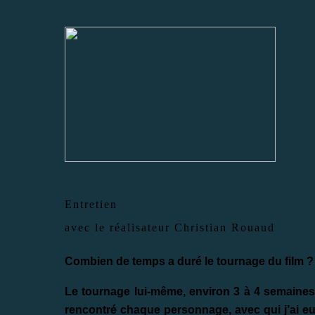
Entretien
avec le réalisateur Christian Rouaud
Combien de temps a duré le tournage du film ?
Le tournage lui-même, environ 3 à 4 semaines.
rencontré chaque personnage, avec qui j’ai eu