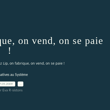
que, on vend, on se paie
!
z Lip, on fabrique, on vend, on se paie !
natives au Système
7.05.2009
…
r Eva R-sistons