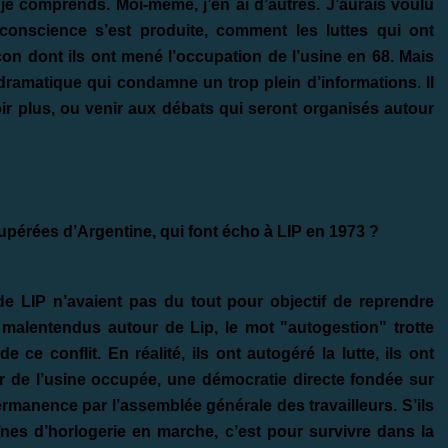
e je comprends. Moi-même, j’en ai d’autres. J’aurais voulu
conscience s’est produite, comment les luttes qui ont
on dont ils ont mené l’occupation de l’usine en 68. Mais
e dramatique qui condamne un trop plein d’informations. Il
r plus, ou venir aux débats qui seront organisés autour
cupérées d’Argentine
, qui font écho à LIP en 1973 ?
de LIP n’avaient pas du tout pour objectif de reprendre
malentendus autour de Lip, le mot "autogestion" trotte
e conflit. En réalité, ils ont autogéré la lutte, ils ont
ieur de l’usine occupée, une démocratie directe fondée sur
anence par l’assemblée générale des travailleurs. S’ils
înes d’horlogerie en marche, c’est pour survivre dans la