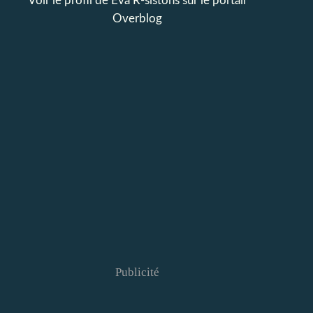
Voir le profil de
Eva R-sistons
sur le portail
Overblog
Publicité