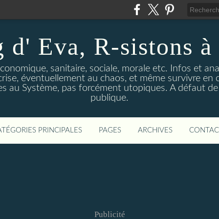
 d' Eva, R-sistons à 
économique, sanitaire, sociale, morale etc. Infos et ana
 crise, éventuellement au chaos, et même survivre en c
ves au Système, pas forcément utopiques. A défaut de l
publique.
ATÉGORIES PRINCIPALES
PAGES
ARCHIVES
CONTAC
Publicité