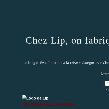
Chez Lip, on fabri
Le blog d' Eva, R-sistons à la crise
>
Categories
>
Che
Alter
0
Pa
http://fr.wikipedia.org/wiki/Lip