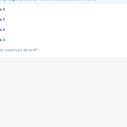
e 6
e 5
e 4
e 3
s créatrices de la VF !
e 2
e 1
e Mektoub My Love arrive enfin ! Rencontre avec Shaïn Boumedine et Sal
i : après Toni en famille
elle réalise le bouleversant Dites lui que je l'aime
ais ! Rencontre autour de Vie privée de Rebecca Zlotowski
 de Marguerite, Grave... Rencontre avec Ella Rumpf