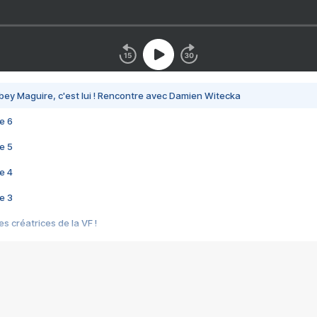
bey Maguire, c'est lui ! Rencontre avec Damien Witecka
e 6
e 5
e 4
e 3
s créatrices de la VF !
e 2
e 1
e Mektoub My Love arrive enfin ! Rencontre avec Shaïn Boumedine et Sal