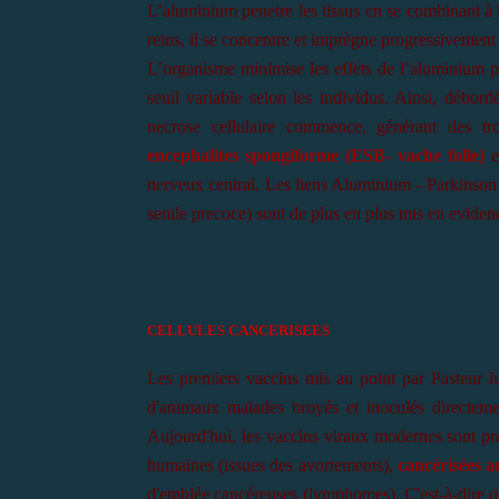
L’aluminium penetre les tissus en se combinant à la
reins, il se concentre et imprègne progressivement
L’organisme minimise les effets de l’aluminium p
seuil variable selon les individus. Ainsi, débord
necrose cellulaire commence, générant des tro
encephalites spongiforme (ESB- vache folle)
e
nerveux central. Les liens Aluminium - Parkinson
senile precoce) sont de plus en plus mis en eviden
CELLULES CANCERISEES
Les premiers vaccins mis au point par Pasteur l
d'animaux malades broyés et inoculés directemen
Aujourd'hui, les vaccins viraux modernes sont pré
humaines (issues des avortements),
cancérisées ar
d'emblée cancéreuses (lymphomes). C'est-à-dire qu'