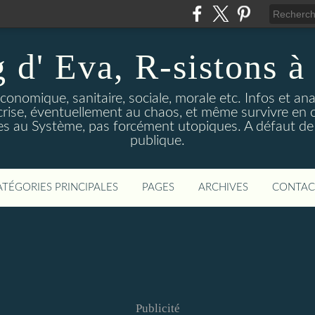
 d' Eva, R-sistons à 
économique, sanitaire, sociale, morale etc. Infos et ana
 crise, éventuellement au chaos, et même survivre en c
ves au Système, pas forcément utopiques. A défaut de l
publique.
ATÉGORIES PRINCIPALES
PAGES
ARCHIVES
CONTAC
Publicité