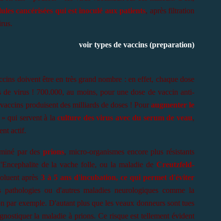
llules cancérisées qui est inoculé aux patients
, après filtration
irus.
voir types de vaccins (preparation)
accins doivent être en très grand nombre : en effet, chaque dose
s de virus ! 700.000, au moins, pour une dose de vaccin anti-
 vaccins produisent des milliards de doses ! Pour
augmenter le
 » qui servent à la
culture des virus avec du serum de veau
,
nt actif.
aminé par des
prions
, micro-organismes encore plus résistants
'Encephalite de la vache folle, ou la maladie de
Creutzfeld-
oluent après
3 à 5 ans d'incubation, ce qui permet d'éviter
 pathologies ou d'autres maladies neurologiques comme la
 par exemple. D'autant plus que les veaux donneurs sont tues
gnostiquer la maladie à prions. Ce risque est tellement évident