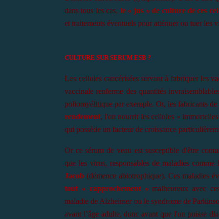
dans tous les cas,
le « jus » de culture de ces ce
et traitements éventuels pour atténuer ou tuer les v
CULTURE SUR SERUM ESB ?
Les
cellules cancérisées servant à fabriquer les v
vaccinale renferme des quantités invraisemblable
poliomyélitique par exemple. Or, les fabricants de
rendement
, l'on nourrit les cellules « immortelles
qui possède un facteur de croissance particulièreme
Or ce sérum de veau est susceptible d'être cont
que les virus, responsables de maladies comme l
Jacob
(démence abiotrophique). Ces maladies év
tout « rapprochement »
malheureux avec ces
maladie de Alzheimer ou le syndrome de Parkinson
avant l’âge adulte, donc avant que l'on puisse dia