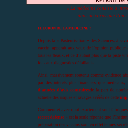
RETRAIT DE 
« La médecine consiste à intr
dans un corps que l’on c
FLEURON DE LA MEDECINE ?
Depuis la « Pasteurisation » des Sciences, à savo
vaccin, apparait aux yeux de l’opinion publique
tous les fleaux, et ce d’autant plus que la piste v
foi - aux diagnostics défaillants...
Ainsi, massivement soutenu comme evidence abs
par des interets plus financiers que medicaux, 
d’années d’avis contraires
de la part de nombre
actuelle des risques et ravages avérés de cette
impa
Comment et avec quoi exactement sont fabriqués c
secret defense
» est la seule réponse que l’Instit
préparation des vaccins sont en effet tenues secrète