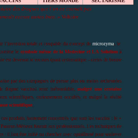
VACCINS
TIERS MONDE
SECTARISME
oduire des drogues que l’on ne connaît pas
onnaît encore moins bien. »
Voltaire
ir l’inversion totale et coupable du concept de
microzyma
, le
 comme le
symbole même de la Medecine et LA Solution
à
irale est devenue le recours quasi systematique - certes de bonne
olue par des campagnes de presse plus ou moins orchestrées
le dogme vaccinal reste inébranlable,
malgré une centaine
ux scientifiques, curieusement occultés, et malgré la réalité
sse scientifique
.
es produits hautement concentrés que sont les vaccins : le «
ut Pasteur-Mérieux fournit aux professionnels. Les techniques de
s : il faut être initié ou chercher avec opiniâtreté pour soulever