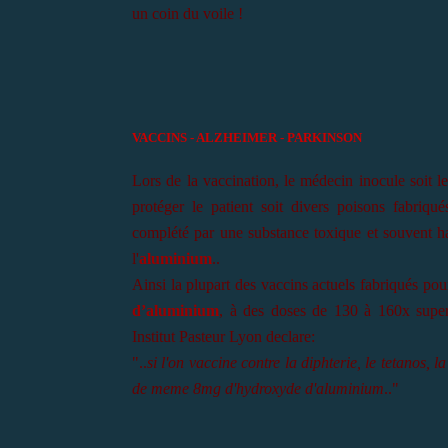
un coin du voile !
VACCINS - ALZHEIMER - PARKINSON
Lors de la vaccination, le médecin inocule soit 
protéger le patient soit divers poisons fabriqu
complété par une substance toxique et souvent ha
l'
aluminium
..
Ainsi la plupart des vaccins actuels fabriqués po
d’aluminium
, à des doses de 130 à 160x super
Institut Pasteur Lyon declare:
"..
si l'on vaccine contre la diphterie, le tetanos, l
de meme 8mg d'hydroxyde d'aluminium
.."