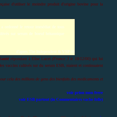
rançaise d'utiliser le moindre produit d'origine bovine pour la
e a ordonné le retour immédiat de tous
cultivés sur serum de boeuf britannique
d'apres The Independent & VSP 69
Santé
répondant à Elise Lucet
(France 3 le 18/12/00)
qui lui
des vaccins cultivés sur du serum ESB, niaient et continuaient
 pour cela des millions de gens des bienfaits des medicaments et
voir prion mon frere
voir ESB partout (in Commentaires vache folle)