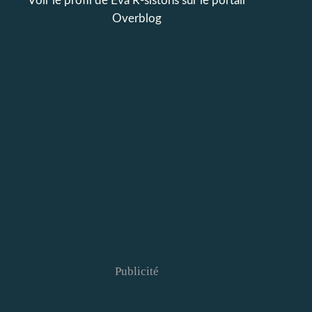
Voir le profil de
Eva R-sistons
sur le portail
Overblog
Publicité