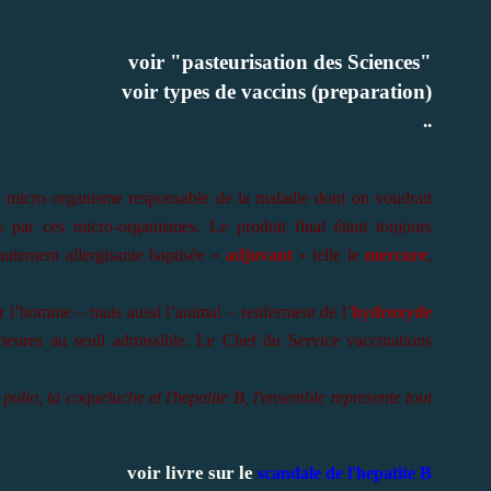
voir "pasteurisation des Sciences"
voir types de vaccins (preparation)
..
le micro organisme responsable de la maladie dont on voudrait
és par ces micro-organismes. Le produit final étant toujours
utement allergisante baptisée «
adjuvant
» telle le
mercure
,
ur l’homme – mais aussi l’animal – renferment de l’
hydroxyde
ieures au seuil admissible. Le Chef du Service vaccinations
a polio, la coqueluche et l'hepatite B, l'ensemble represente tout
voir livre sur le
scandale de l'hepatite B