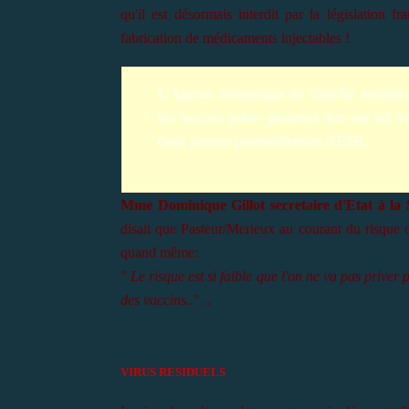
qu'il est désormais interdit par la législation f
fabrication de médicaments injectables !
L'Agence britannique de contrôle sanitair
les vaccins polio: plusieurs lots ont été 
donc porteur potentiellement d'ESB.
Mme Dominique Gillot secretaire d'Etat à la 
disait que Pasteur/Merieux au courant du risque 
quand même:
"
Le risque est si faible que l'on ne va pas priver
des vaccins.
." ..
VIRUS RESIDUELS