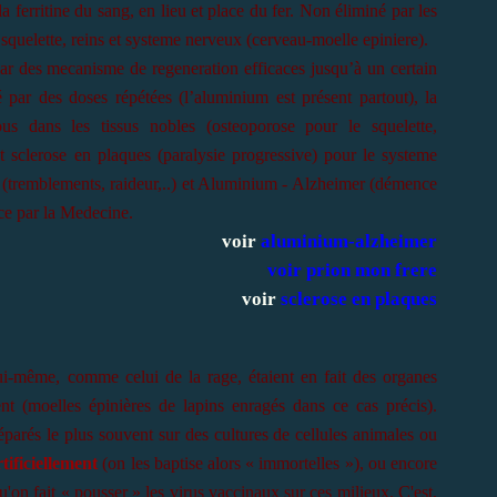
 ferritine du sang, en lieu et place du fer. Non éliminé par les
 squelette, reins et systeme nerveux (cerveau-moelle epiniere).
ar des mecanisme de regeneration efficaces jusqu’à un certain
é par des doses répétées (l’aluminium est présent partout), la
us dans les tissus nobles (osteoporose pour le squelette,
t sclerose en plaques (paralysie progressive) pour le systeme
 (tremblements, raideur,..) et Aluminium - Alzheimer (démence
ce par la Medecine.
voir
aluminium-alzheimer
voir
prion mon frere
voir
sclerose en plaques
ui-même, comme celui de la rage, étaient en fait des organes
t (moelles épinières de lapins enragés dans ce cas précis).
parés le plus souvent sur des cultures de cellules animales ou
tificiellement
(on les baptise alors « immortelles »), ou encore
on fait « pousser » les virus vaccinaux sur ces milieux. C'est,