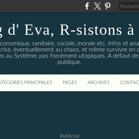
 d' Eva, R-sistons à 
économique, sanitaire, sociale, morale etc. Infos et ana
 crise, éventuellement au chaos, et même survivre en c
ves au Système, pas forcément utopiques. A défaut de l
publique.
ATÉGORIES PRINCIPALES
PAGES
ARCHIVES
CONTAC
Publicité