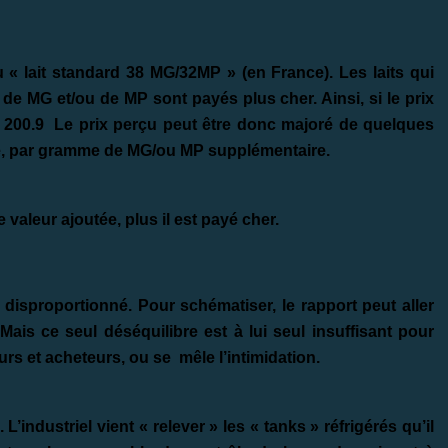
u « lait standard 38 MG/32MP » (en France). Les laits qui
de MG et/ou de MP sont payés plus cher. Ainsi, si le prix
 200.9 Le prix perçu peut être donc majoré de quelques
re, par gramme de MG/ou MP supplémentaire.
e valeur ajoutée, plus il est payé cher.
 disproportionné. Pour schématiser, le rapport peut aller
ais ce seul déséquilibre est à lui seul insuffisant pour
urs et acheteurs, ou se mêle l’intimidation.
 L’industriel vient « relever » les « tanks » réfrigérés qu’il