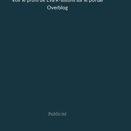
Voir le profil de
Eva R-sistons
sur le portail
Overblog
Publicité