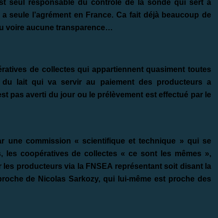
est seul responsable du contrôle de la sonde qui sert à
ui a seule l’agrément en France. Ca fait déjà beaucoup de
eu voire aucune transparence…
opératives de collectes qui appartiennent quasiment toutes
e du lait qui va servir au paiement des producteurs a
est pas averti du jour ou le prélèvement est effectué par le
r une commission « scientifique et technique » qui se
 les coopératives de collectes « ce sont les mêmes »,
r les producteurs via la FNSEA représentant soit disant la
t proche de Nicolas Sarkozy, qui lui-même est proche des