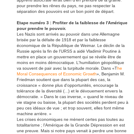
pour prendre les rênes du pays, ne pas respecter la
séparation des pouvoirs est un bon point de départ.
Etape numéro 3 : Profiter de la faiblesse de l'Amérique
pour prendre le pouvoir.
Les Nazis sont arrivés au pouvoir dans une Allemagne
brisée par la défaite de 1918 et par la faiblesse
économique de la République de Weimar. Le déclin de la
Russie après la fin de l'URSS a aidé Vladimir Poutine à
mettre en place un gouvernement qui se révèle être de
moins en moins démocratique. L'humiliation géopolitique
va souvent de pair avec la turpitude morale. Dans «T
he
Moral Consequences of Economic Growth
», Benjamin M.
Friedman soutient que dans la plupart des cas, la
croissance « donne plus d'opportunités, encourage la
tolérance de la diversité (...) et le dévouement envers la
démocratie. » Dans le cas inverse, « quand le niveau de
vie stagne ou baisse, la plupart des sociétés perdent peu à
peu ces idéaux de vue ; et trop souvent, elles font même
machine arrière. »
Les crises économiques ne mènent certes pas toutes au
totalitarisme ; l'Amérique de la Grande Dépression en est
une preuve. Mais si notre pays venait à perdre une bonne