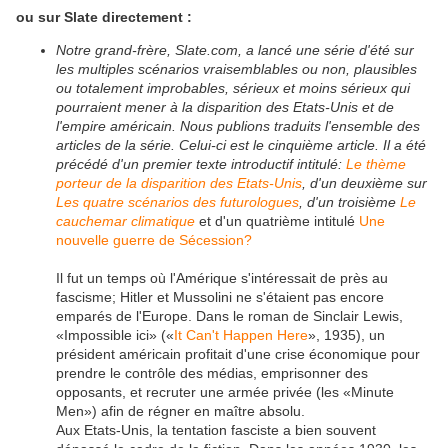
ou sur Slate directement :
Notre grand-frère, Slate.com, a lancé une série d'été sur
les multiples scénarios vraisemblables ou non, plausibles
ou totalement improbables, sérieux et moins sérieux qui
pourraient mener à la disparition des Etats-Unis et de
l'empire américain. Nous publions traduits l'ensemble des
articles de la série. Celui-ci est le cinquième article. Il a été
précédé d'un premier texte introductif intitulé:
Le thème
porteur de la disparition des Etats-Unis
, d'un deuxième sur
Les quatre scénarios des futurologues
, d'un troisième
Le
cauchemar climatique
et d'un quatrième intitulé
Une
nouvelle guerre de Sécession?
Il fut un temps où l'Amérique s'intéressait de près au
fascisme; Hitler et Mussolini ne s'étaient pas encore
emparés de l'Europe. Dans le roman de Sinclair Lewis,
«Impossible ici» («
It Can't Happen Here
», 1935), un
président américain profitait d'une crise économique pour
prendre le contrôle des médias, emprisonner des
opposants, et recruter une armée privée (les «Minute
Men») afin de régner en maître absolu.
Aux Etats-Unis, la tentation fasciste a bien souvent