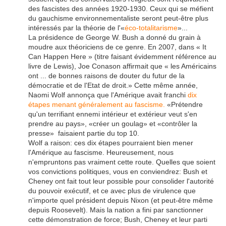
des fascistes des années 1920-1930. Ceux qui se méfient
du gauchisme environnementaliste seront peut-être plus
intéressés par la théorie de l'«
éco-totalitarisme
»...
La présidence de George W. Bush a donné du grain à
moudre aux théoriciens de ce genre. En 2007, dans « It
Can Happen Here » (titre faisant évidemment référence au
livre de Lewis), Joe Conason affirmait que « les Américains
ont ... de bonnes raisons de douter du futur de la
démocratie et de l'Etat de droit.» Cette même année,
Naomi Wolf annonça que l'Amérique avait franchi
dix
étapes menant généralement au fascisme.
«Prétendre
qu'un terrifiant ennemi intérieur et extérieur veut s'en
prendre au pays», «créer un goulag» et «contrôler la
presse» faisaient partie du top 10.
Wolf a raison: ces dix étapes pourraient bien mener
l'Amérique au fascisme. Heureusement, nous
n'empruntons pas vraiment cette route. Quelles que soient
vos convictions politiques, vous en conviendrez: Bush et
Cheney ont fait tout leur possible pour consolider l'autorité
du pouvoir exécutif, et ce avec plus de virulence que
n'importe quel président depuis Nixon (et peut-être même
depuis Roosevelt). Mais la nation a fini par sanctionner
cette démonstration de force; Bush, Cheney et leur parti