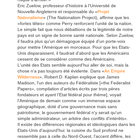
Eric Zuelow, professeur d'histoire à l'Université de
Nouvelle-Angleterre et responsable du «
Projet
Nationalisme
» (The Nationalism Project), affirme que les
«fortes têtes» comme Perry renforcent l'unité de la nation.
Le simple fait que nous débattions de la légitimité de notre
pays est un signe de bonne santé nationale. Selon Zuelow,
il faudra plus qu'un démagogue équipé d'un porte-voix
pour mettre l'Amérique en morceaux. Pour que les Etats-
Unis disparaissent, il faudrait d'abord que les Américains
cessent de se considérer comme des Américains.
L'unité des Etats semble aujourd'hui aller de soi, mais la
chose n'a pas toujours été évidente. Dans «
An Empire
Wilderness
», Robert D. Kaplan explique que James
Madison, l'un des auteurs du Fédéraliste [«the Federalist
Papers», compilation d'articles écrits par trois pères
fondateurs et ayant l'Etat fédéral pour thème], voyait
l'Amérique de demain comme «un immense espace
géographique, doté d'une gouvernance mais sans
patriotisme; le gouvernement fédéral n'y serait qu'un
simple administrateur, un arbitre des conflits d'intérêts».
Il existe des différences régionales et idéologiques dans les
Etats-Unis d'aujourd'hui: la cuisine du Sud profond ne
ressemble pas à celle du Nord-Ouest, l'accent diffère, les