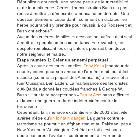
Républicain ont perdu une bonne partie de leur crédibilité
et de leur influence. Certes, l'administration Bush n'a pas
réussi à mettre la démocratie américaine en déroute. Une
question demeure, cependant : comment un dictateur en
herbe pourrait-il s'y prendre pour réussir là où Roosevelt et
Bush ont échoué?
Aucun des critères détaillés ci-dessous ne suffirait à lui seul
à mettre le peuple américain au tapis. En revanche, un
despote remplissant les cinq critères pourrait bien devenir
notre seigneur et maître...
Etape numéro 1: Créer un ennemi perpétuel
Après la chute des tours jumelles,
Toby Keith
[chanteur de
country connu pour son amour de l'armée] était tout à fait
disposé (comme la plupart des Américains) à trouver et à
tuer Oussama Ben Laden. La malfaisance des terroristes
d'Al-Qaïda a donné les coudées franches à George W.
Bush : il put faire accepter son «
Patriot Act
» sans difficulté
et lancer une guerre à durée indéterminée contre le
terrorisme.
Cependant, la « menace existentielle » de 2001 s'est vite
avérée n'être qu'
un lointain danger
. La guerre contre le
terrorisme se poursuit en Afghanistan et au Pakistan, pas à
New York ou à Washington. Cet état de fait n'est sans
doute pas près d'évoluer : contrairement à l'Europe de