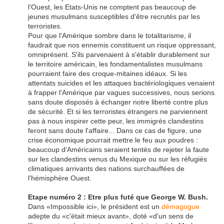
l'Ouest, les Etats-Unis ne comptent pas beaucoup de
jeunes musulmans susceptibles d'être recrutés par les
terroristes.
Pour que l'Amérique sombre dans le totalitarisme, il
faudrait que nos ennemis constituent un risque oppressant,
omniprésent. S'ils parvenaient à s'établir durablement sur
le territoire américain, les fondamentalistes musulmans
pourraient faire des croque-mitaines idéaux. Si les
attentats suicides et les attaques bactériologiques venaient
à frapper l'Amérique par vagues successives, nous serions
sans doute disposés à échanger notre liberté contre plus
de sécurité. Et si les terroristes étrangers ne parviennent
pas à nous inspirer cette peur, les immigrés clandestins
feront sans doute l'affaire... Dans ce cas de figure, une
crise économique pourrait mettre le feu aux poudres :
beaucoup d'Américains seraient tentés de rejeter la faute
sur les clandestins venus du Mexique ou sur les réfugiés
climatiques arrivants des nations surchauffées de
l'hémisphère Ouest.
Etape numéro 2 : Etre plus futé que George W. Bush.
Dans «Impossible ici», le président est un
démagogue
adepte du «c'était mieux avant», doté «d'un sens de