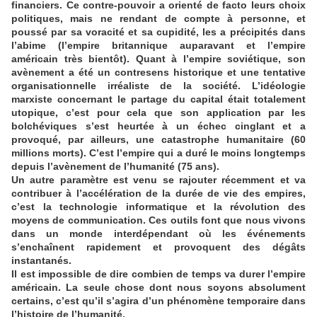
financiers. Ce contre-pouvoir a orienté de facto leurs choix
politiques, mais ne rendant de compte à personne, et
poussé par sa voracité et sa cupidité, les a précipités dans
l’abime (l’empire britannique auparavant et l’empire
américain très bientôt). Quant à l’empire soviétique, son
avènement a été un contresens historique et une tentative
organisationnelle irréaliste de la société. L’idéologie
marxiste concernant le partage du capital était totalement
utopique, c’est pour cela que son application par les
bolchéviques s’est heurtée à un échec cinglant et a
provoqué, par ailleurs, une catastrophe humanitaire (60
millions morts). C’est l’empire qui a duré le moins longtemps
depuis l’avènement de l’humanité (75 ans).
Un autre paramètre est venu se rajouter récemment et va
contribuer à l’accélération de la durée de vie des empires,
c’est la technologie informatique et la révolution des
moyens de communication. Ces outils font que nous vivons
dans un monde interdépendant où les événements
s’enchaînent rapidement et provoquent des dégâts
instantanés.
Il est impossible de dire combien de temps va durer l’empire
américain. La seule chose dont nous soyons absolument
certains, c’est qu’il s’agira d’un phénomène temporaire dans
l’histoire de l’humanité.