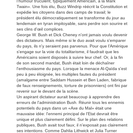
l'humour truculent, typiquement Américain, à la Mark
Twain». Une fois élu, Buzz Windrip réécrit la Constitution et
expédie les citoyens dans des camps de travail; le
président élu démocratiquement se transforme du jour au
lendemain en tyran impitoyable, sans perdre son sourire et
ses clins d'œil complices.
George W. Bush et Dick Cheney n'ont jamais voulu devenir
des dictateurs. Mais même si le duo avait voulu s'emparer
du pays, ils n'y seraient pas parvenus. Pour que l'Amérique
s'engage sur la voie du totalitarisme, il faudrait que les
Américains soient disposés à suivre leur chef. Or, à la fin
de son second mandat, Bush était loin de déchaîner
l'enthousiasme du pays. Lorsque la menace Al-Qaïda s'est
peu à peu éloignée, les multiples fautes du président
(amalgame entre Saddam Hussein et Ben Laden, fabrique
de faux renseignements, torture de prisonniers) ont fini par
revenir sur le devant de la scène.
Un aspirant dictateur aurait beaucoup à apprendre des
erreurs de l'administration Bush. Réunir tous les ennemis
potentiels du pays dans un «Axe du Mal» était une
mauvaise idée: l'ennemi principal de l'Etat devrait être
unique et plus clairement défini. Sur le plan des relations
publiques, Bush avait tout faux; il n'exposait pas clairement
ses intentions. Comme Dahlia Lithwick et Julia Turner