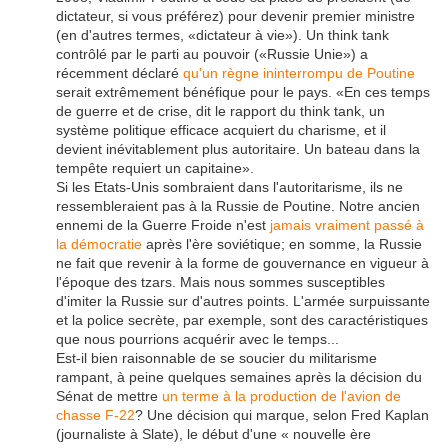
dictateur, si vous préférez) pour devenir premier ministre
(en d'autres termes, «dictateur à vie»). Un think tank
contrôlé par le parti au pouvoir («Russie Unie») a
récemment déclaré
qu'un règne ininterrompu de Poutine
serait extrêmement bénéfique pour le pays. «En ces temps
de guerre et de crise, dit le rapport du think tank, un
système politique efficace acquiert du charisme, et il
devient inévitablement plus autoritaire. Un bateau dans la
tempête requiert un capitaine».
Si les Etats-Unis sombraient dans l'autoritarisme, ils ne
ressembleraient pas à la Russie de Poutine. Notre ancien
ennemi de la Guerre Froide n'est
jamais vraiment passé à
la démocratie
après l'ère soviétique; en somme, la Russie
ne fait que revenir à la forme de gouvernance en vigueur à
l'époque des tzars. Mais nous sommes susceptibles
d'imiter la Russie sur d'autres points. L'armée surpuissante
et la police secrète, par exemple, sont des caractéristiques
que nous pourrions acquérir avec le temps...
Est-il bien raisonnable de se soucier du militarisme
rampant, à peine quelques semaines après la décision du
Sénat de mettre
un terme à la production de l'avion de
chasse F-22
? Une décision qui marque, selon Fred Kaplan
(journaliste à Slate), le début d'une « nouvelle ère