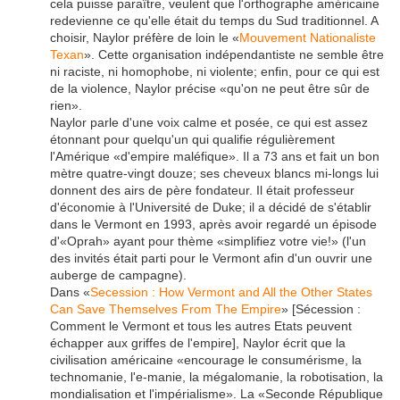
cela puisse paraître, veulent que l'orthographe américaine
redevienne ce qu'elle était du temps du Sud traditionnel. A
choisir, Naylor préfère de loin le «
Mouvement Nationaliste
Texan
». Cette organisation indépendantiste ne semble être
ni raciste, ni homophobe, ni violente; enfin, pour ce qui est
de la violence, Naylor précise «qu'on ne peut être sûr de
rien».
Naylor parle d'une voix calme et posée, ce qui est assez
étonnant pour quelqu'un qui qualifie régulièrement
l'Amérique «d'empire maléfique». Il a 73 ans et fait un bon
mètre quatre-vingt douze; ses cheveux blancs mi-longs lui
donnent des airs de père fondateur. Il était professeur
d'économie à l'Université de Duke; il a décidé de s'établir
dans le Vermont en 1993, après avoir regardé un épisode
d'«Oprah» ayant pour thème «simplifiez votre vie!» (l'un
des invités était parti pour le Vermont afin d'un ouvrir une
auberge de campagne).
Dans «
Secession : How Vermont and All the Other States
Can Save Themselves From The Empire
» [Sécession :
Comment le Vermont et tous les autres Etats peuvent
échapper aux griffes de l'empire], Naylor écrit que la
civilisation américaine «encourage le consumérisme, la
technomanie, l'e-manie, la mégalomanie, la robotisation, la
mondialisation et l'impérialisme». La «Seconde République