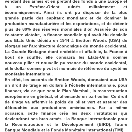
vendant des armes et en prêtant des fonds à une Europe et
à un Extrême-Orient ruinés militairement et
économiquement. Ainsi ils ont pu disposer de la plus
grande partie des capitaux mondiaux et de dominer la
production manufacturière et les exportations, et de détenir
plus de 80% des réserves mondiales d’or. Assurée de son
éclatante victoire, la finance mondiale qui avait élu domicile
aux Etats Unis décida en 1944 à Bretton Woods (USA) de
réorganiser l’architecture économique du monde occidental.
La Grande Bretagne étant endettée et affaiblie, la France à
bout de souffle, elle consacra les États-Unis comme
nouveau pilier et nouvelle puissance du monde occidental,
et le dollar comme pivot et monnaie de référence du système
monétaire international.
En effet, les accords de Bretton Woods, donnaient aux USA
un droit de tirage en dollars à l'échelle internationale, pour
financer, via ce que sera le Plan Marshall, la reconstruction
européenne en général, et allemande en particulier. Ce droit
de tirage va affermir le poids du billet vert et assurer des
débouchés aux productions américaines. Par la même
occasion, cette finance créa les deux institutions qui
deviendront ses bras armés : la Banque Internationale pour
la Reconstruction et le Développement (BIRD), future
Banque Mondiale et le Fonds Monétaire International (FMI).