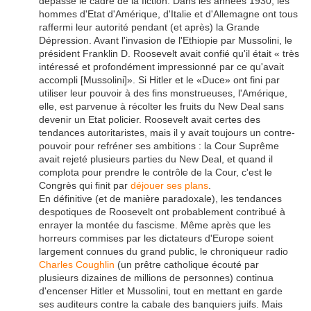
dépassé le cadre de la fiction. Dans les années 1930, les
hommes d'Etat d'Amérique, d'Italie et d'Allemagne ont tous
raffermi leur autorité pendant (et après) la Grande
Dépression. Avant l'invasion de l'Ethiopie par Mussolini, le
président Franklin D. Roosevelt avait confié qu'il était « très
intéressé et profondément impressionné par ce qu'avait
accompli [Mussolini]». Si Hitler et le «Duce» ont fini par
utiliser leur pouvoir à des fins monstrueuses, l'Amérique,
elle, est parvenue à récolter les fruits du New Deal sans
devenir un Etat policier. Roosevelt avait certes des
tendances autoritaristes, mais il y avait toujours un contre-
pouvoir pour refréner ses ambitions : la Cour Suprême
avait rejeté plusieurs parties du New Deal, et quand il
complota pour prendre le contrôle de la Cour, c'est le
Congrès qui finit par
déjouer ses plans
.
En définitive (et de manière paradoxale), les tendances
despotiques de Roosevelt ont probablement contribué à
enrayer la montée du fascisme. Même après que les
horreurs commises par les dictateurs d'Europe soient
largement connues du grand public, le chroniqueur radio
Charles Coughlin
(un prêtre catholique écouté par
plusieurs dizaines de millions de personnes) continua
d'encenser Hitler et Mussolini, tout en mettant en garde
ses auditeurs contre la cabale des banquiers juifs. Mais