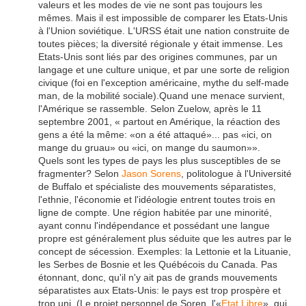
valeurs et les modes de vie ne sont pas toujours les
mêmes. Mais il est impossible de comparer les Etats-Unis
à l'Union soviétique. L'URSS était une nation construite de
toutes pièces; la diversité régionale y était immense. Les
Etats-Unis sont liés par des origines communes, par un
langage et une culture unique, et par une sorte de religion
civique (foi en l'exception américaine, mythe du self-made
man, de la mobilité sociale).Quand une menace survient,
l'Amérique se rassemble. Selon Zuelow, après le 11
septembre 2001, « partout en Amérique, la réaction des
gens a été la même: «on a été attaqué»... pas «ici, on
mange du gruau» ou «ici, on mange du saumon»».
Quels sont les types de pays les plus susceptibles de se
fragmenter? Selon
Jason Sorens
, politologue à l'Université
de Buffalo et spécialiste des mouvements séparatistes,
l'ethnie, l'économie et l'idéologie entrent toutes trois en
ligne de compte. Une région habitée par une minorité,
ayant connu l'indépendance et possédant une langue
propre est généralement plus séduite que les autres par le
concept de sécession. Exemples: la Lettonie et la Lituanie,
les Serbes de Bosnie et les Québécois du Canada. Pas
étonnant, donc, qu'il n'y ait pas de grands mouvements
séparatistes aux Etats-Unis: le pays est trop prospère et
trop uni. (Le projet personnel de Soren, l'«
Etat Libre
», qui