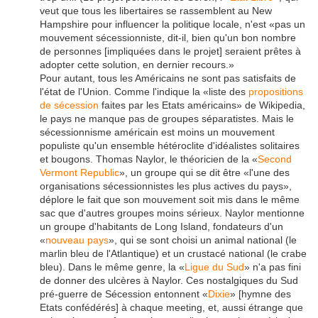
veut que tous les libertaires se rassemblent au New
Hampshire pour influencer la politique locale, n'est «pas un
mouvement sécessionniste, dit-il, bien qu'un bon nombre
de personnes [impliquées dans le projet] seraient prêtes à
adopter cette solution, en dernier recours.»
Pour autant, tous les Américains ne sont pas satisfaits de
l'état de l'Union. Comme l'indique la «liste des
propositions
de sécession
faites par les Etats américains» de Wikipedia,
le pays ne manque pas de groupes séparatistes. Mais le
sécessionnisme américain est moins un mouvement
populiste qu'un ensemble hétéroclite d'idéalistes solitaires
et bougons. Thomas Naylor, le théoricien de la «
Second
Vermont Republic
», un groupe qui se dit être «l'une des
organisations sécessionnistes les plus actives du pays»,
déplore le fait que son mouvement soit mis dans le même
sac que d'autres groupes moins sérieux. Naylor mentionne
un groupe d'habitants de Long Island, fondateurs d'un
«
nouveau pays
», qui se sont choisi un animal national (le
marlin bleu de l'Atlantique) et un crustacé national (le crabe
bleu). Dans le même genre, la «
Ligue du Sud
» n'a pas fini
de donner des ulcères à Naylor. Ces nostalgiques du Sud
pré-guerre de Sécession entonnent «
Dixie
» [hymne des
Etats confédérés] à chaque meeting, et, aussi étrange que