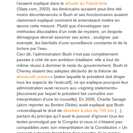
l'avaient expliqué dans le «
Guide du Patriot Act
»
(Slate.com, 2003), les Américains auraient peut-être été
moins décontenancés si Bush et ses fonctionnaires avaient
clairement expliqué comment ils entendaient mettre en
œuvre cette mesure. Plutôt que d'envelopper ses
méthodes discutables d'un voile de mystère, un despote
démagogue devrait assumer ses actes ; souligner, par
exemple, les bienfaits d'une surveillance constante et de la
torture par l'eau...
Ceci dit, l'administration Bush n'est pas complètement
passée à côté de son ambition totalitaire: elle a tout de
même réussi à dominer le reste du gouvernement. Bush et
Cheney étaient des adeptes déclarés de la théorie de
«
l'exécutif unitaire
» [selon laquelle le président doit diriger
tous les aspects de l'exécutif], ce qui explique pourquoi leur
administration avait recours aux «signing statements»
[document par lequel le président fait connaître son
interprétation d'une loi nouvelle]. En 2006, Charlie Savage
(alors reporter au Boston Globe) avait expliqué que Bush
«revendiquait le droit de
désobéir à plus de 750 lois
(...),
partant du principe qu'il avait le pouvoir d'ignorer tous les
textes promulgué par le Congrès si ceux-ci n'étaient pas
compatibles avec son interprétation de la Constitution.» Un
apprenti autocrate ferait bien d'en prendre de la graine: