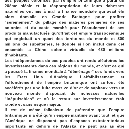
des peuples colonisés par l’empire britannique à partir du
20ème siècle et la réappropriation de leurs richesses
naturelles ont mis à mal la finance mondiale qui avait élu
alors domicile en Grande Bretagne pour profiter
“sereinement“ du pillage des matières premières de ses
colonies et du vaste marché pour l’écoulement de ses
produits manufacturés qu’offrait cet empire transocéanique
qui englobait un quart des territoires du monde et 300
millions de subalternes, le double si l’on inclut dans cet
ensemble la Chine, colonie virtuelle de 430 millions
d’habitants.
Les indépendances de ces peuples ont rendu aléatoires les
investissements dans ces régions du monde, et c’est ce qui
a poussé la finance mondiale à “déménager“ ses fonds vers
les Etats Unis d’Amérique. L’affaiblissement et
l’effondrement de l’empire britannique ont surtout été
accélérés par une fuite massive d’or et de capitaux vers un
nouveau monde disposant de richesses naturelles
“inépuisables“ et où le retour sur investissement était
rapide et sans risque majeur.
Il est de même fallacieux de prétendre que l’empire
britannique n’a été qu’un empire maritime avant tout, et que
l’Amérique ne disposant pas d’espaces extraterritoriaux
importants en dehors de l’Alaska, ne peut pas as être