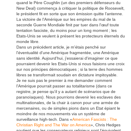
quand le Père Coughlin (un des premiers défenseurs du
New Deal) commença à critiquer la politique de Roosevelt,
le président fit en sorte que son émission quitte l'antenne.
La victoire de l'Amérique sur les empires du mal de la
seconde Guerre Mondiale finit par tuer dans l'œuf toute
tentation fasciste, du moins pour un long moment ; les
Etats-Unis se veulent à présent les protecteurs éternels du
monde libre.
Dans un précédent article, je m'étais penché sur
l'éventualité d'une Amérique fragmentée, une Amérique
sans identité. Aujourd'hui, j'essaierai d'imaginer ce que
pourraient devenir les Etats-Unis si nous faisions une croix
sur nos principes démocratiques ; si la terre des hommes
libres se transformait soudain en dictature impitoyable.
Je ne suis pas le premier à me demander comment
l'Amérique pourrait passer au totalitarisme (dans ce
registre, je pense qu'il y a autant de scénarios que de
paranoïaques). Nous pourrions devenir les esclaves des
multinationales, de la chair à canon pour une armée de
mercenaires, ou de simples pions dans un Etat épiant le
moindre de nos mouvements via un système de
surveillance high-tech. Dans «
American Fascists : The
Christian Right and The War on America
», Chris Hedges
soutient que les conservateurs religieux sont l'équivalent