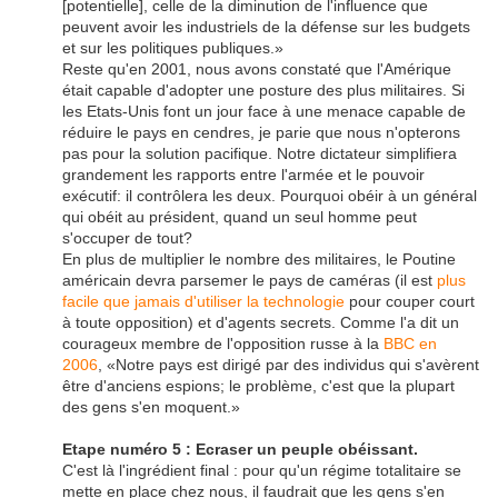
[potentielle], celle de la diminution de l'influence que
peuvent avoir les industriels de la défense sur les budgets
et sur les politiques publiques.»
Reste qu'en 2001, nous avons constaté que l'Amérique
était capable d'adopter une posture des plus militaires. Si
les Etats-Unis font un jour face à une menace capable de
réduire le pays en cendres, je parie que nous n'opterons
pas pour la solution pacifique. Notre dictateur simplifiera
grandement les rapports entre l'armée et le pouvoir
exécutif: il contrôlera les deux. Pourquoi obéir à un général
qui obéit au président, quand un seul homme peut
s'occuper de tout?
En plus de multiplier le nombre des militaires, le Poutine
américain devra parsemer le pays de caméras (il est
plus
facile que jamais d'utiliser la technologie
pour couper court
à toute opposition) et d'agents secrets. Comme l'a dit un
courageux membre de l'opposition russe à la
BBC en
2006
, «Notre pays est dirigé par des individus qui s'avèrent
être d'anciens espions; le problème, c'est que la plupart
des gens s'en moquent.»
Etape numéro 5 : Ecraser un peuple obéissant.
C'est là l'ingrédient final : pour qu'un régime totalitaire se
mette en place chez nous, il faudrait que les gens s'en