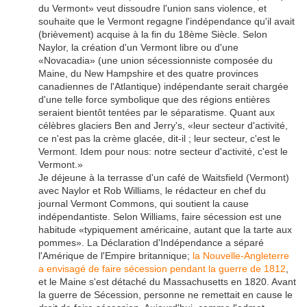
du Vermont» veut dissoudre l'union sans violence, et
souhaite que le Vermont regagne l'indépendance qu'il avait
(brièvement) acquise à la fin du 18ème Siècle. Selon
Naylor, la création d'un Vermont libre ou d'une
«Novacadia» (une union sécessionniste composée du
Maine, du New Hampshire et des quatre provinces
canadiennes de l'Atlantique) indépendante serait chargée
d'une telle force symbolique que des régions entières
seraient bientôt tentées par le séparatisme. Quant aux
célèbres glaciers Ben and Jerry's, «leur secteur d'activité,
ce n'est pas la crème glacée, dit-il ; leur secteur, c'est le
Vermont. Idem pour nous: notre secteur d'activité, c'est le
Vermont.»
Je déjeune à la terrasse d'un café de Waitsfield (Vermont)
avec Naylor et Rob Williams, le rédacteur en chef du
journal Vermont Commons, qui soutient la cause
indépendantiste. Selon Williams, faire sécession est une
habitude «typiquement américaine, autant que la tarte aux
pommes». La Déclaration d'Indépendance a séparé
l'Amérique de l'Empire britannique;
la Nouvelle-Angleterre
a envisagé de faire sécession pendant la guerre de 1812
,
et le Maine s'est détaché du Massachusetts en 1820. Avant
la guerre de Sécession, personne ne remettait en cause le