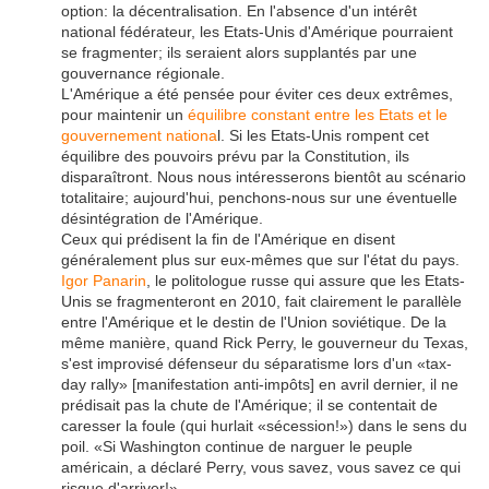
option: la décentralisation. En l'absence d'un intérêt
national fédérateur, les Etats-Unis d'Amérique pourraient
se fragmenter; ils seraient alors supplantés par une
gouvernance régionale.
L'Amérique a été pensée pour éviter ces deux extrêmes,
pour maintenir un
équilibre constant entre les Etats et le
gouvernement nationa
l. Si les Etats-Unis rompent cet
équilibre des pouvoirs prévu par la Constitution, ils
disparaîtront. Nous nous intéresserons bientôt au scénario
totalitaire; aujourd'hui, penchons-nous sur une éventuelle
désintégration de l'Amérique.
Ceux qui prédisent la fin de l'Amérique en disent
généralement plus sur eux-mêmes que sur l'état du pays.
Igor Panarin
, le politologue russe qui assure que les Etats-
Unis se fragmenteront en 2010, fait clairement le parallèle
entre l'Amérique et le destin de l'Union soviétique. De la
même manière, quand Rick Perry, le gouverneur du Texas,
s'est improvisé défenseur du séparatisme lors d'un «tax-
day rally» [manifestation anti-impôts] en avril dernier, il ne
prédisait pas la chute de l'Amérique; il se contentait de
caresser la foule (qui hurlait «sécession!») dans le sens du
poil. «Si Washington continue de narguer le peuple
américain, a déclaré Perry, vous savez, vous savez ce qui
risque d'arriver!»