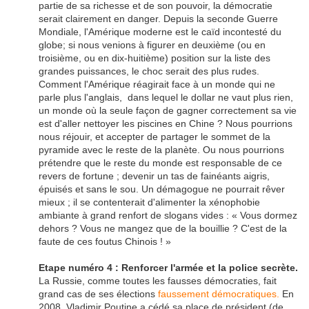
partie de sa richesse et de son pouvoir, la démocratie
serait clairement en danger. Depuis la seconde Guerre
Mondiale, l'Amérique moderne est le caïd incontesté du
globe; si nous venions à figurer en deuxième (ou en
troisième, ou en dix-huitième) position sur la liste des
grandes puissances, le choc serait des plus rudes.
Comment l'Amérique réagirait face à un monde qui ne
parle plus l'anglais, dans lequel le dollar ne vaut plus rien,
un monde où la seule façon de gagner correctement sa vie
est d'aller nettoyer les piscines en Chine ? Nous pourrions
nous réjouir, et accepter de partager le sommet de la
pyramide avec le reste de la planète. Ou nous pourrions
prétendre que le reste du monde est responsable de ce
revers de fortune ; devenir un tas de fainéants aigris,
épuisés et sans le sou. Un démagogue ne pourrait rêver
mieux ; il se contenterait d'alimenter la xénophobie
ambiante à grand renfort de slogans vides : « Vous dormez
dehors ? Vous ne mangez que de la bouillie ? C'est de la
faute de ces foutus Chinois ! »
Etape numéro 4 : Renforcer l'armée et la police secrète.
La Russie, comme toutes les fausses démocraties, fait
grand cas de ses élections
faussement démocratiques.
En
2008, Vladimir Poutine a cédé sa place de président (de