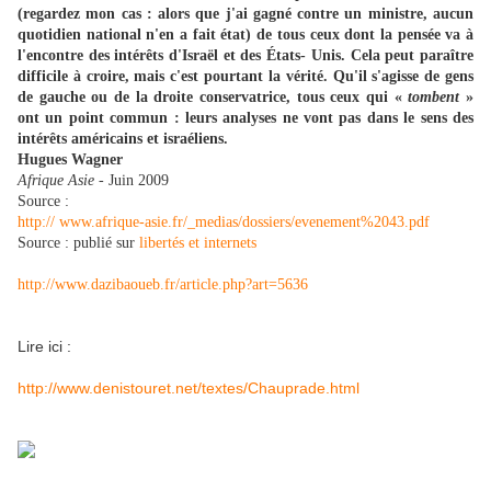
(regardez mon cas : alors que j'ai gagné contre un ministre, aucun
quotidien national n'en a fait état) de tous ceux dont la pensée va à
l'encontre des intérêts d'Israël et des États- Unis. Cela peut paraître
difficile à croire, mais c'est pourtant la vérité. Qu'il s'agisse de gens
de gauche ou de la droite conservatrice, tous ceux qui «
tombent
»
ont un point commun : leurs analyses ne vont pas dans le sens des
intérêts américains et israéliens.
Hugues Wagner
Afrique Asie
- Juin 2009
Source :
http://
www.afrique-asie.fr/_medias/dossiers/evenement%2043.pdf
Source : publié sur
libertés et internets
http://www.dazibaoueb.fr/article.php?art=5636
Lire ici :
http://www.denistouret.net/textes/Chauprade.html