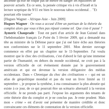
ancienne qu'elle ne risque pas de mettre en danger les équilibres de
pouvoir actuels. En ce sens, la pensée critique vis à vis d'Israël et la
lecture sceptique du 9/11 est bien le nouveau tabou occidental... "Et
pourtant elle tourne"
[Hugues Wagner - Afrique-Asie - Juin 2009]
Hugues Wagner
:
On vous a accusé d'être un partisan de la théorie du
complot alors que vous n'êtes pas réputé comme tel. Que s'est-il passé ?
Aymeric Chauprade
: Tout est parti d'un article de Jean Guisnel dans
l'hebdomadaire français
Le Point
du 5 février 2009, qui a demandé ma
tête au ministre de la Défense parce que j'ai osé faire écho aux théories
non conformistes sur le 11 septembre 2001. Mon dernier ouvrage
commence en effet par un chapitre sur le 11-Septembre. J'ai voulu
montrer que le choc des civilisations, c'est d'abord le fait qu'une immense
partie de l'humanité, en dehors du monde occidental, ne croit pas à la
version officielle de cet événement donnée par le gouvernement
américain et qui est devenue la version obligatoire des médias
occidentaux. Dans «
Chronique du choc des civilisations
» - qui est un
atlas de géopolitique mondial et pas du tout un livre limité au 11
septembre -, je propose la synthèse, à ma connaissance la plus aboutie qui
existe à ce jour, de ce qui pourrait être un scénario alternatif à la version
officielle. Je ne prends pas parti. J'expose les arguments des tenants de
cette théorie dite du complot et je ne conclus pas. Je reste prudent. Mais
mon «
crime
» est d'avoir osé présenter de manière crédible et donc
convaincante ces éléments de contestation de la version officielle.