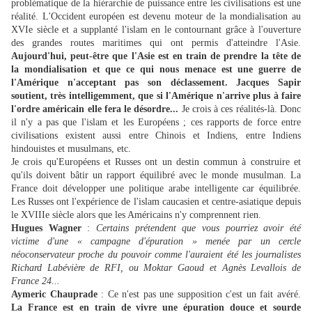
problématique de la hiérarchie de puissance entre les civilisations est une
réalité. L'Occident européen est devenu moteur de la mondialisation au
XVIe siècle et a supplanté l'islam en le contournant grâce à l'ouverture
des grandes routes maritimes qui ont permis d'atteindre l'Asie.
Aujourd'hui, peut-être que l'Asie est en train de prendre la tête de
la mondialisation et que ce qui nous menace est une guerre de
l'Amérique n'acceptant pas son déclassement. Jacques Sapir
soutient, très intelligemment, que si l'Amérique n'arrive plus à faire
l'ordre américain elle fera le désordre...
Je crois à ces réalités-là. Donc
il n'y a pas que l'islam et les Européens ; ces rapports de force entre
civilisations existent aussi entre Chinois et Indiens, entre Indiens
hindouistes et musulmans, etc.
Je crois qu'Européens et Russes ont un destin commun à construire et
qu'ils doivent bâtir un rapport équilibré avec le monde musulman. La
France doit développer une politique arabe intelligente car équilibrée.
Les Russes ont l'expérience de l'islam caucasien et centre-asiatique depuis
le XVIIIe siècle alors que les Américains n'y comprennent rien.
Hugues Wagner
:
Certains prétendent que vous pourriez avoir été
victime d'une « campagne d'épuration » menée par un cercle
néoconservateur proche du pouvoir comme l'auraient été les journalistes
Richard Labévière de RFI, ou Moktar Gaoud et Agnès Levallois de
France 24...
Aymeric Chauprade
: Ce n'est pas une supposition c'est un fait avéré.
La France est en train de vivre une épuration douce et sourde