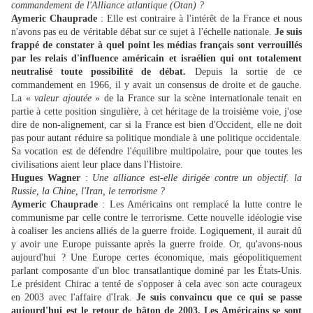
commandement de l'Alliance atlantique (Otan) ?
Aymeric Chauprade
: Elle est contraire à l'intérêt de la France et nous
n'avons pas eu de véritable débat sur ce sujet à l'échelle nationale.
Je suis
frappé de constater à quel point les médias français sont verrouillés
par les relais d'influence américain et israélien qui ont totalement
neutralisé toute possibilité de débat.
Depuis la sortie de ce
commandement en 1966, il y avait un consensus de droite et de gauche.
La «
valeur ajoutée
» de la France sur la scène internationale tenait en
partie à cette position singulière, à cet héritage de la troisième voie, j'ose
dire de non-alignement, car si la France est bien d'Occident, elle ne doit
pas pour autant réduire sa politique mondiale à une politique occidentale.
Sa vocation est de défendre l'équilibre multipolaire, pour que toutes les
civilisations aient leur place dans l'Histoire.
Hugues Wagner
:
Une alliance est-elle dirigée contre un objectif. la
Russie, la Chine, l'Iran, le terrorisme ?
Aymeric Chauprade
: Les Américains ont remplacé la lutte contre le
communisme par celle contre le terrorisme. Cette nouvelle idéologie vise
à coaliser les anciens alliés de la guerre froide. Logiquement, il aurait dû
y avoir une Europe puissante après la guerre froide. Or, qu'avons-nous
aujourd'hui ? Une Europe certes économique, mais géopolitiquement
parlant composante d'un bloc transatlantique dominé par les États-Unis.
Le président Chirac a tenté de s'opposer à cela avec son acte courageux
en 2003 avec l'affaire d'Irak.
Je suis convaincu que ce qui se passe
aujourd'hui est le retour de bâton de 2003. Les Américains se sont