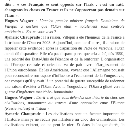
dits : « ces Français se sont opposés sur l'Irak ; c'est un raté,
changeons les choses en France et ils ne s'opposeront pas demain sur
l'Iran
».
Hugues Wagner
:
L'ancien premier ministre français Dominique de
Villepin a déclaré que l'Otan était « totalement sous contrôle
américain ». Est-ce votre avis ?
Aymeric Chauprade
: Il a raison. Villepin a été l'honneur de la France à
la tribune de l'Onu en 2003. Aujourd'hui, comme d'autres, il a raison de
rappeler cette évidence : après la disparition du Pacte de Varsovie, l'Otan
aurait dû disparaître. Elle n'a pas disparu parce que cela a été, dès 1990,
une priorité des États-Unis de l'étendre et de la renforcer. L'organisation
de l'Europe centrale et orientale va de pair avec l'élargissement de
l'Union européenne. Et les Américains, voyant que l'Allemagne poussait
pour reconstruire son espace d'influence à l'éclatement de la Yougoslavie,
ont compris qu'il y avait là un potentiel de guerre susceptible de redonner
une raison d'exister à l'Otan. Avec la Yougoslavie, l'Otan a glissé vers la
guerre d'ingérence manichéo- humanitaire...
Hugues Wagner
:
Est-il vrai que vous défendez une théorie du choc des
civilisations, notamment au travers d'une opposition entre l'Europe
(Russie incluse) et l'islam ?
Aymeric Chauprade
: Les civilisations sont un facteur important de
l'Histoire mais je ne réduis pas l'Histoire au choc des civilisations. Les
civilisations existent, on ne peut le nier. Et dans la longue durée, la