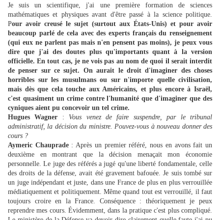
Je suis un scientifique, j'ai une première formation de sciences
mathématiques et physiques avant d'être passé à la science politique.
P
our avoir creusé le sujet (surtout aux États-Unis) et pour avoir
beaucoup parlé de cela avec des experts français du renseignement
(qui eux ne parlent pas mais n'en pensent pas moins), je peux vous
dire que j'ai des doutes plus qu'importants quant à la version
officielle. En tout cas, je ne vois pas au nom de quoi il serait interdit
de penser sur ce sujet. On aurait le droit d'imaginer des choses
horribles sur les musulmans ou sur n'importe quelle civilisation,
mais dès que cela touche aux Américains, et plus encore à Israël,
c'est quasiment un crime contre l'humanité que d'imaginer que des
cyniques aient pu concevoir un tel crime.
Hugues Wagner
:
Vous venez de faire suspendre, par le tribunal
administratif, la décision du ministre. Pouvez-vous à nouveau donner des
cours ?
Aymeric Chauprade
: Après un premier référé, nous en avons fait un
deuxième en montrant que la décision menaçait mon économie
personnelle. Le juge des référés a jugé qu'une liberté fondamentale, celle
des droits de la défense, avait été gravement bafouée. Je suis tombé sur
un juge indépendant et juste, dans une France de plus en plus verrouillée
médiatiquement et politiquement. Même quand tout est verrouillé, il faut
toujours croire en la France. Conséquence : théoriquement je peux
reprendre mes cours. Évidemment, dans la pratique c'est plus compliqué.
Le ministère de la Défense va devoir dire clairement quelle faute j'ai pu