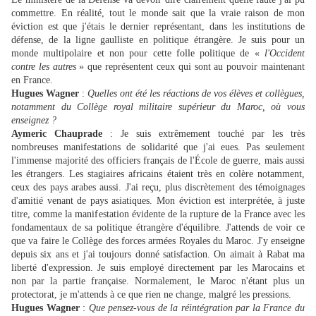
commettre. En réalité, tout le monde sait que la vraie raison de mon
éviction est que j'étais le dernier représentant, dans les institutions de
défense, de la ligne gaulliste en politique étrangère. Je suis pour un
monde multipolaire et non pour cette folle politique de «
l'Occident
contre les autres
» que représentent ceux qui sont au pouvoir maintenant
en France.
Hugues Wagner
:
Quelles ont été les réactions de vos élèves et collègues,
notamment du Collège royal militaire supérieur du Maroc, où vous
enseignez ?
Aymeric Chauprade
: Je suis extrêmement touché par les très
nombreuses manifestations de solidarité que j'ai eues. Pas seulement
l'immense majorité des officiers français de l'École de guerre, mais aussi
les étrangers. Les stagiaires africains étaient très en colère notamment,
ceux des pays arabes aussi. J'ai reçu, plus discrètement des témoignages
d'amitié venant de pays asiatiques. Mon éviction est interprétée, à juste
titre, comme la manifestation évidente de la rupture de la France avec les
fondamentaux de sa politique étrangère d'équilibre. J'attends de voir ce
que va faire le Collège des forces armées Royales du Maroc. J'y enseigne
depuis six ans et j'ai toujours donné satisfaction. On aimait à Rabat ma
liberté d'expression. Je suis employé directement par les Marocains et
non par la partie française. Normalement, le Maroc n'étant plus un
protectorat, je m'attends à ce que rien ne change, malgré les pressions.
Hugues Wagner
:
Que pensez-vous de la réintégration par la France du