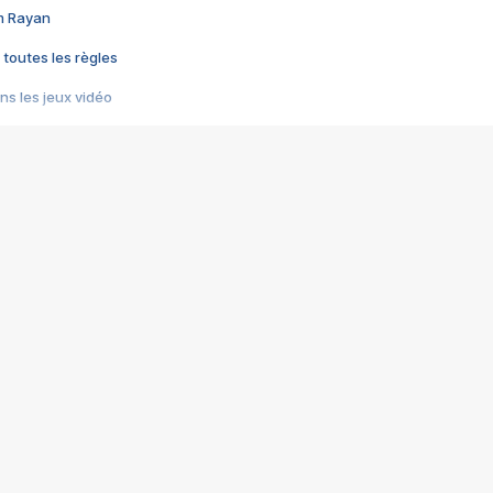
im Rayan
 toutes les règles
s les jeux vidéo
us choquant de Rockstar ? - Le scandale BULLY
e plus moche de Steam
du RÊVE tourne au CAUCHEMAR
pendant 8 heures
it… à tort
umiliés par un jeu vidéo
ire - Final Fantasy 8
ti un empire - Age of Empires
story DOFUS