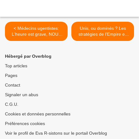
< Médecins ugentistes:
Unis, ou dominés ? Les
L'heure est grave, NOUS
stratégies de l'Empire en
ENTRONS EN
Amérique Latine >
RESISTANCE
Hébergé par Overblog
Top articles
Pages
Contact
Signaler un abus
C.G.U.
Cookies et données personnelles
Préférences cookies
Voir le profil de Eva R-sistons sur le portail Overblog