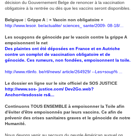
décision du Gouvernement Belge de renoncer à la vaccination
obligatoire à la rentrée ou dès que les vaccins seront disponibles.
Belgique : Grippe A : « Vaccin non obligatoire »
http://www.lesoir. be/actualite/ sciences_ sante/2009- 08-18/...
Les soupçons de génocide par le vaccin contre la grippe A
empoisonnent le net
Des plaintes ont été déposées en France et en Autriche
contre un complot de vaccination obligatoire et de
génocide. Ces rumeurs, non fondées, empoisonnent la toile.
http://www.rtlinfo. be/rtl/news/ article/264929/ --Les+soup% ...
Le dossier en ligne sur le site officiel de SOS JUSTICE
http://www.sos- justice.com/ Dev2Go.web?
Anchor=lesdossie rs&...
Continuons TOUS ENSEMBLE à empoisonner la Toile afin
d'éviter d'être empoisonnés par leurs vaccins. Ce afin de
prévenir des crises sanitaires graves et le génocide de notre
Humanité.
Nous devons venir au secours du peuple Américan auquel on