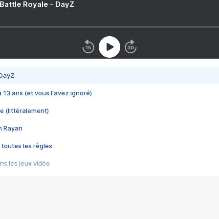
 Battle Royale - DayZ
 DayZ
 a 13 ans (et vous l'avez ignoré)
e (littéralement)
im Rayan
 toutes les règles
s les jeux vidéo
us choquant de Rockstar ? - Le scandale BULLY
e plus moche de Steam
du RÊVE tourne au CAUCHEMAR