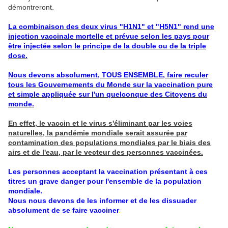
démontreront.
La combinaison des deux virus "H1N1" et "H5N1" rend une
injection vaccinale mortelle et prévue selon les pays pour
être injectée selon le principe de la double ou de la triple
dose.
Nous devons absolument, TOUS ENSEMBLE, faire reculer
tous les Gouvernements du Monde sur la vaccination pure
et simple appliquée sur l'un quelconque des Citoyens du
monde.
En effet, le vaccin et le virus s'éliminant par les voies
naturelles, la pandémie mondiale serait assurée par
contamination des populations mondiales par le biais des
airs et de l'eau, par le vecteur des personnes vaccinées.
Les personnes acceptant la vaccination présentant à ces
titres un grave danger pour l'ensemble de la population
mondiale.
Nous nous devons de les informer et de les dissuader
absolument de se faire vacciner
.