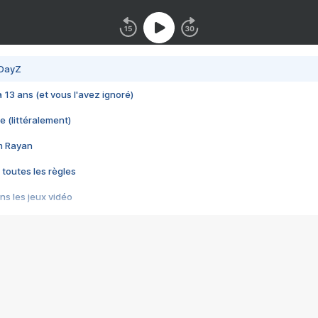
 DayZ
 a 13 ans (et vous l'avez ignoré)
e (littéralement)
im Rayan
 toutes les règles
s les jeux vidéo
us choquant de Rockstar ? - Le scandale BULLY
e plus moche de Steam
du RÊVE tourne au CAUCHEMAR
pendant 8 heures