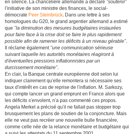
en silence. La chancelière allemande a déclaré
"soutenir"
l'initiative de son ministre des finances, le social-
démocrate
Peer Steinbrück
. Dans une lettre à ses
homologues du G20, le grand argentier allemand a estimé
que
"la diminution des mesures budgétaires instaurées
pour faire face à la crise doit se faire le plus rapidement
possible afin de ramener les déficits à un niveau gérable"
.
Il réclame également
"une communication sérieuse
suivant laquelle les autorités monétaires réagiront à
d'éventuelles pressions inflationnistes par un
durcissement monétaire"
.
En clair, la Banque centrale européenne doit selon lui
indiquer clairement qu'elle remontera si nécessaire ses
taux d'intérêt en cas de reprise de l'inflation. M. Sarkozy,
qui compte lancer un grand emprunt en France alors que
les déficits s'envolent, n'a pas commenté ces propos.
Angela Merkel a précisé qu'il ne fallait pas stopper trop
brusquement les plans de soutien de la conjoncture. Mais
elle ne veut pas recréer une nouvelle bulle financière,
comme celle née de la relance monétaire et budgétaire qui
a suivi les attentats du 11 septembre 2001.