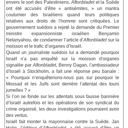
envers le sort des Palestiniens.
Aftonbladet
et la Suède
ont été accusés d'être « antisémites, » un mantra
coutumier des Israéliens quand leurs politiques
relatives aux droits de l'homme sont critiquées. Le
gouvernement suédois a rejeté la demande du Premier
ministre expansionniste israélien Benyamin
Netanyahou, de condamner l’article d’
Aftonbladet
sur la
moisson et le trafic d’organes d’Israël.
Quand un journaliste suédois lui a demandé pourquoi
Israël n'a pas enquêté sur la moisson d'organes
signalée par
Aftonbladet
, Benny Dagan, l'ambassadeur
d'Israël à Stockholm, a fait une réponse peu banale :
« Pourquoi n’enquêterions-nous pas sur pourquoi le
Mossad et les Juifs sont derrière l'attentat des tours
jumelles ? »
Si l’on se fonde sur les attentats sous fausse bannière
d’Israël autrefois et les opérations de son syndicat du
crime organisé, les deux investigations pourraient avoir
des vertus.
Israël fait monter la mayonnaise contre la Suède. Jan
Helin, l’éditeur d’
Aftonbladet,
a été accusé d'être un