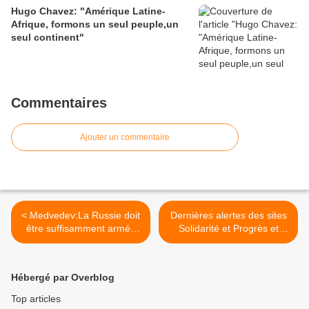
Hugo Chavez: "Amérique Latine-
Afrique, formons un seul peuple,un
seul continent"
Commentaires
Ajouter un commentaire
< Medvedev:La Russie doit
Dernières alertes des sites
être suffisamment armée
Solidarité et Progrès et
pour ne pas être menacée
Spread The Truth >
Hébergé par Overblog
Top articles