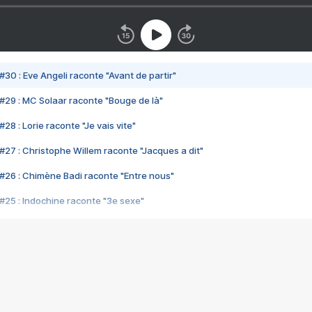
#30 : Eve Angeli raconte "Avant de partir"
#29 : MC Solaar raconte "Bouge de là"
28 : Lorie raconte "Je vais vite"
#27 : Christophe Willem raconte "Jacques a dit"
#26 : Chimène Badi raconte "Entre nous"
#25 : Indochine raconte "3e sexe"
#24 : Zaho raconte "C'est chelou"
#23 : Patrick Bruel raconte "Au café des délices"
#22 : Kyo raconte "Le chemin"
#21 : Nolwenn Leroy raconte "Cassé"