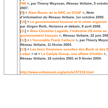
FMI
», par Thierry Meyssan,
Réseau Voltaire
, 5 octobr
2007.
[
9
] «
Alain Bauer, de la SAIC au GOdF
»,
Note
d’information du Réseau Voltaire
, 1er octobre 2000.
[
10
] «
Le gouvernement kosovar et le crime organisé
par Jürgen Roth,
Horizons et débats
, 8 avril 2008.
[
11
] «
Avec Christine Lagarde, l’industrie US entre au
gouvernement français
»,
Réseau Voltaire
, 22 juin 20
[
12
] «
L’honorable Frank Carlucci
», par Thierry Meys
Réseau Voltaire
, 11 février 2004.
[
13
] «
Les liens financiers occultes des Bush et des 
Laden
» et «
Le Carlyle Group, une affaire d’initiés
»,
Réseau Voltaire
, 16 octobre 2001 et 9 février 2004.
http://www.voltairenet.org/article157210.html