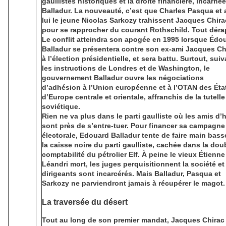
gaullistes historiques et la droite financière, incarnée
Balladur. La nouveauté, c’est que Charles Pasqua et 
lui le jeune Nicolas Sarkozy trahissent Jacques Chira
pour se rapprocher du courant Rothschild. Tout déra
Le conflit atteindra son apogée en 1995 lorsque Édo
Balladur se présentera contre son ex-ami Jacques Ch
à l’élection présidentielle, et sera battu. Surtout, suiv
les instructions de Londres et de Washington, le
gouvernement Balladur ouvre les négociations
d’adhésion à l’Union européenne et à l’OTAN des Éta
d’Europe centrale et orientale, affranchis de la tutelle
soviétique.
Rien ne va plus dans le parti gaulliste où les amis d’h
sont près de s’entre-tuer. Pour financer sa campagne
électorale, Edouard Balladur tente de faire main bass
la caisse noire du parti gaulliste, cachée dans la dou
comptabilité du pétrolier Elf. À peine le vieux Étienne
Léandri mort, les juges perquisitionnent la société et
dirigeants sont incarcérés. Mais Balladur, Pasqua et
Sarkozy ne parviendront jamais à récupérer le magot.
La traversée du désert
Tout au long de son premier mandat, Jacques Chirac 