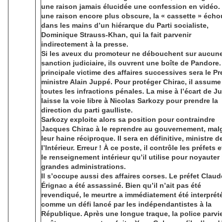
une raison jamais élucidée une confession en vidéo.
une raison encore plus obscure, la « cassette » écho
dans les mains d’un hiérarque du Parti socialiste,
Dominique Strauss-Khan, qui la fait parvenir
indirectement à la presse.
Si les aveux du promoteur ne débouchent sur aucun
sanction judiciaire, ils ouvrent une boîte de Pandore.
principale victime des affaires successives sera le Pr
ministre Alain Juppé. Pour protéger Chirac, il assume
toutes les infractions pénales. La mise à l’écart de J
laisse la voie libre à Nicolas Sarkozy pour prendre la
direction du parti gaulliste.
Sarkozy exploite alors sa position pour contraindre
Jacques Chirac à le reprendre au gouvernement, mal
leur haine réciproque. Il sera en définitive, ministre d
l’Intérieur. Erreur ! À ce poste, il contrôle les préfets 
le renseignement intérieur qu’il utilise pour noyauter 
grandes administrations.
Il s’occupe aussi des affaires corses. Le préfet Claud
Érignac a été assassiné. Bien qu’il n’ait pas été
revendiqué, le meurtre a immédiatement été interprét
comme un défi lancé par les indépendantistes à la
République. Après une longue traque, la police parvi