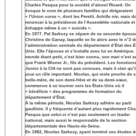
Charles Pasqua pour la société d’alcool Ricard. On
évoque le nom de plusieurs familles qui dirigeraient
« l’Union corse », dont les Peretti. Achille nie, mais do
renoncer à la présidence de l’Assemblée nationale et
échappe même à un « suicide ».
En 1977, Pal Sarkozy se sépare de sa seconde épous
Christine de Ganay, laquelle se lie alors avec le n°2 d
l’administration centrale du département d’État des É
Unis. Elle l’épouse et s’installe avec lui en Amérique.
monde étant petit, c’est bien connu, son mari n’est a
que Frank Wisner Jr., fils du précédent. Les fonction
Junior à la CIA ne sont pas connues, mais il clair qu’i
joue un rôle important. Nicolas, qui reste proche de 
belle-mère, de son demi-frère et de sa demi-sœur,
commence à se tourner vers les États-Unis où il
« bénéficie » des programmes de formation du
département d’État.
À la même période, Nicolas Sarkozy adhère au parti
gaulliste. Il y fréquente d’autant plus rapidement Cha
Pasqua que celui-ci n’est pas seulement un leader
national, mais aussi le responsable de la section
départementale des Hauts-de-Seine.
En 1982, Nicolas Sarkozy, ayant terminé ses études d