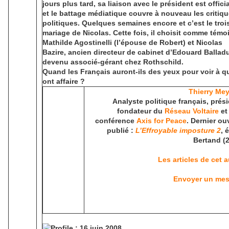
jours plus tard, sa liaison avec le président est offici
et le battage médiatique couvre à nouveau les critiq
politiques. Quelques semaines encore et c’est le tro
mariage de Nicolas. Cette fois, il choisit comme témo
Mathilde Agostinelli (l’épouse de Robert) et Nicolas
Bazire, ancien directeur de cabinet d’Edouard Ballad
devenu associé-gérant chez Rothschild.
Quand les Français auront-ils des yeux pour voir à qu
ont affaire ?
Thierry Me
Analyste politique français, prés
fondateur du
Réseau Voltaire
et
conférence
Axis for Peace
. Dernier ou
publié :
L’Effroyable imposture 2
, 
Bertand (2
Les articles de cet 
Envoyer un me