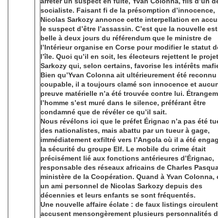
arrêter un suspect en fuite, Yvan Colonna, fils d’un 
socialiste. Faisant fi de la présomption d’innocence,
Nicolas Sarkozy annonce cette interpellation en acc
le suspect d’être l’assassin. C’est que la nouvelle est
belle à deux jours du référendum que le ministre de
l’Intérieur organise en Corse pour modifier le statut d
l’île. Quoi qu’il en soit, les électeurs rejettent le proje
Sarkozy qui, selon certains, favorise les intérêts mafi
Bien qu’Yvan Colonna ait ultérieurement été reconnu
coupable, il a toujours clamé son innocence et aucu
preuve matérielle n’a été trouvée contre lui. Étrangem
l’homme s’est muré dans le silence, préférant être
condamné que de révéler ce qu’il sait.
Nous révélons ici que le préfet Érignac n’a pas été tu
des nationalistes, mais abattu par un tueur à gage,
immédiatement exfiltré vers l’Angola où il a été enga
la sécurité du groupe Elf. Le mobile du crime était
précisément lié aux fonctions antérieures d’Érignac,
responsable des réseaux africains de Charles Pasqu
ministère de la Coopération. Quand à Yvan Colonna, 
un ami personnel de Nicolas Sarkozy depuis des
décennies et leurs enfants se sont fréquentés.
Une nouvelle affaire éclate : de faux listings circulent
accusent mensongèrement plusieurs personnalités 