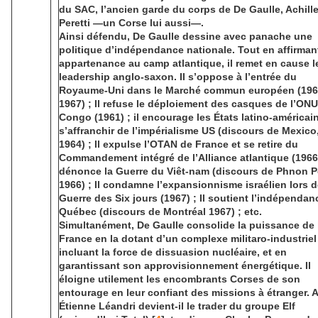
du SAC, l’ancien garde du corps de De Gaulle, Achill
Peretti —un Corse lui aussi—.
Ainsi défendu, De Gaulle dessine avec panache une
politique d’indépendance nationale. Tout en affirman
appartenance au camp atlantique, il remet en cause l
leadership anglo-saxon. Il s’oppose à l’entrée du
Royaume-Uni dans le Marché commun européen (196
1967) ; Il refuse le déploiement des casques de l’ON
Congo (1961) ; il encourage les États latino-américai
s’affranchir de l’impérialisme US (discours de Mexico
1964) ; Il expulse l’OTAN de France et se retire du
Commandement intégré de l’Alliance atlantique (1966) 
dénonce la Guerre du Viêt-nam (discours de Phnon P
1966) ; Il condamne l’expansionnisme israélien lors d
Guerre des Six jours (1967) ; Il soutient l’indépenda
Québec (discours de Montréal 1967) ; etc.
Simultanément, De Gaulle consolide la puissance de 
France en la dotant d’un complexe militaro-industriel
incluant la force de dissuasion nucléaire, et en
garantissant son approvisionnement énergétique. Il
éloigne utilement les encombrants Corses de son
entourage en leur confiant des missions à étranger. A
Étienne Léandri devient-il le trader du groupe Elf