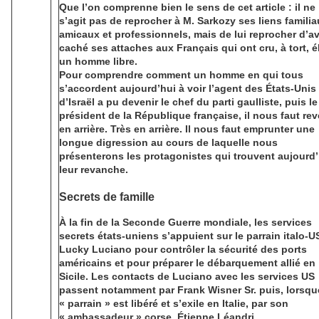
Que l’on comprenne bien le sens de cet article : il ne
s’agit pas de reprocher à M. Sarkozy ses liens familia
amicaux et professionnels, mais de lui reprocher d’av
caché ses attaches aux Français qui ont cru, à tort, él
un homme libre.
Pour comprendre comment un homme en qui tous
s’accordent aujourd’hui à voir l’agent des États-Unis 
d’Israël a pu devenir le chef du parti gaulliste, puis le
président de la République française, il nous faut rev
en arrière. Très en arrière. Il nous faut emprunter une
longue digression au cours de laquelle nous
présenterons les protagonistes qui trouvent aujourd’
leur revanche.
Secrets de famille
À la fin de la Seconde Guerre mondiale, les services
secrets états-uniens s’appuient sur le parrain italo-U
Lucky Luciano pour contrôler la sécurité des ports
américains et pour préparer le débarquement allié en
Sicile. Les contacts de Luciano avec les services US
passent notamment par Frank Wisner Sr. puis, lorsqu
« parrain » est libéré et s’exile en Italie, par son
« ambassadeur » corse, Étienne Léandri.