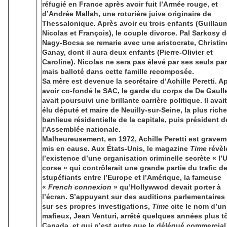
réfugié en France après avoir fuit l’Armée rouge, et
d’Andrée Mallah, une roturière juive originaire de
Thessalonique. Après avoir eu trois enfants (Guillau
Nicolas et François), le couple divorce. Pal Sarkosy 
Nagy-Bocsa se remarie avec une aristocrate, Christin
Ganay, dont il aura deux enfants (Pierre-Olivier et
Caroline). Nicolas ne sera pas élevé par ses seuls pa
mais balloté dans cette famille recomposée.
Sa mère est devenue la secrétaire d’Achille Peretti. A
avoir co-fondé le SAC, le garde du corps de De Gaull
avait poursuivi une brillante carrière politique. Il avait
élu député et maire de Neuilly-sur-Seine, la plus riche
banlieue résidentielle de la capitale, puis président d
l’Assemblée nationale.
Malheureusement, en 1972, Achille Peretti est gravem
mis en cause. Aux États-Unis, le magazine
Time
révèl
l’existence d’une organisation criminelle secrète « l’
corse » qui contrôlerait une grande partie du trafic d
stupéfiants entre l’Europe et l’Amérique, la fameuse
«
French connexion
» qu’Hollywwod devait porter à
l’écran. S’appuyant sur des auditions parlementaires 
sur ses propres investigations,
Time
cite le nom d’un
mafieux, Jean Venturi, arrêté quelques années plus t
Canada, et qui n’est autre que le délégué commercial