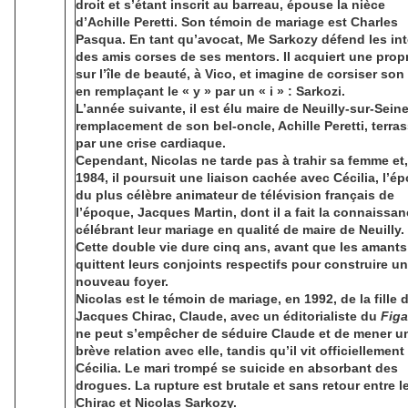
droit et s’étant inscrit au barreau, épouse la nièce
d’Achille Peretti. Son témoin de mariage est Charles
Pasqua. En tant qu’avocat, Me Sarkozy défend les int
des amis corses de ses mentors. Il acquiert une propr
sur l’île de beauté, à Vico, et imagine de corsiser so
en remplaçant le « y » par un « i » : Sarkozi.
L’année suivante, il est élu maire de Neuilly-sur-Sein
remplacement de son bel-oncle, Achille Peretti, terra
par une crise cardiaque.
Cependant, Nicolas ne tarde pas à trahir sa femme et
1984, il poursuit une liaison cachée avec Cécilia, l’é
du plus célèbre animateur de télévision français de
l’époque, Jacques Martin, dont il a fait la connaissa
célébrant leur mariage en qualité de maire de Neuilly.
Cette double vie dure cinq ans, avant que les amants
quittent leurs conjoints respectifs pour construire un
nouveau foyer.
Nicolas est le témoin de mariage, en 1992, de la fille 
Jacques Chirac, Claude, avec un éditorialiste du
Figa
ne peut s’empêcher de séduire Claude et de mener u
brève relation avec elle, tandis qu’il vit officiellement
Cécilia. Le mari trompé se suicide en absorbant des
drogues. La rupture est brutale et sans retour entre l
Chirac et Nicolas Sarkozy.