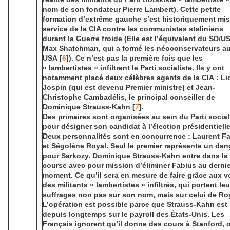
nom de son fondateur Pierre Lambert). Cette petite
formation d’extrême gauche s’est historiquement mi
service de la CIA contre les communistes staliniens
durant la Guerre froide (Elle est l’équivalent du SD/U
Max Shatchman, qui a formé les néoconservateurs a
USA [
6
]). Ce n’est pas la première fois que les
« lambertistes » infiltrent le Parti socialiste. Ils y ont
notamment placé deux célèbres agents de la CIA : Li
Jospin (qui est devenu Premier ministre) et Jean-
Christophe Cambadélis, le principal conseiller de
Dominique Strauss-Kahn [
7
].
Des primaires sont organisées au sein du Parti social
pour désigner son candidat à l’élection présidentielle
Deux personnalités sont en concurrence : Laurent F
et Ségolène Royal. Seul le premier représente un dan
pour Sarkozy. Dominique Strauss-Kahn entre dans la
course avec pour mission d’éliminer Fabius au dernie
moment. Ce qu’il sera en mesure de faire grâce aux v
des militants « lambertistes » infiltrés, qui portent leu
suffrages non pas sur son nom, mais sur celui de Roy
L’opération est possible parce que Strauss-Kahn est
depuis longtemps sur le payroll des États-Unis. Les
Français ignorent qu’il donne des cours à Stanford, o