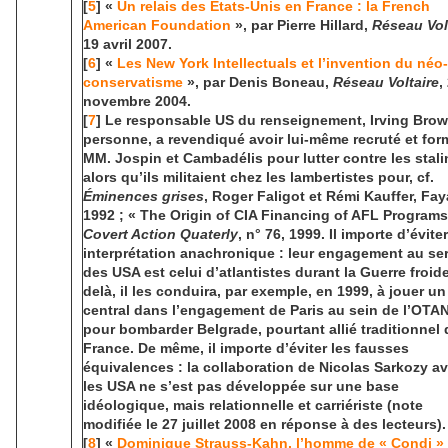
[
5
] «
Un relais des États-Unis en France : la French
American Foundation
», par Pierre Hillard,
Réseau Vol
19 avril 2007.
[
6
] «
Les New York Intellectuals et l’invention du néo-
conservatisme
», par Denis Boneau,
Réseau Voltaire
,
novembre 2004.
[
7
] Le responsable US du renseignement, Irving Bro
personne, a revendiqué avoir lui-même recruté et for
MM. Jospin et Cambadélis pour lutter contre les stali
alors qu’ils militaient chez les lambertistes pour, cf.
Éminences grises
, Roger Faligot et Rémi Kauffer, Fay
1992 ; « The Origin of CIA Financing of AFL Programs
Covert Action Quaterly
, n° 76, 1999. Il importe d’évite
interprétation anachronique : leur engagement au se
des USA est celui d’atlantistes durant la Guerre froide
delà, il les conduira, par exemple, en 1999, à jouer un
central dans l’engagement de Paris au sein de l’OTA
pour bombarder Belgrade, pourtant allié traditionnel 
France. De même, il importe d’éviter les fausses
équivalences : la collaboration de Nicolas Sarkozy a
les USA ne s’est pas développée sur une base
idéologique, mais relationnelle et carriériste (note
modifiée le 27 juillet 2008 en réponse à des lecteurs).
[
8
] «
Dominique Strauss-Kahn, l’homme de « Condi »