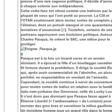
preuve d’une rare sagesse politique, il décide d’acco
à chaque colonie son indépendance.
Cette volte-face est vécue comme une trahison par la
plupart de ceux qui l’ont porté au pouvoir. La CIA et
l’OTAN soutiennent alors toutes sortes de complots 
l’éliminer, dont un putsch manqué et une quarantain
tentatives d’assassinat [
2
]. Toutefois, certains de se
partisans approuvent son évolution politique. Autour
Charles Pasqua, ils créent le SAC, une milice pour le
protéger.
Pasqua est à la fois un truand corse et un ancien
résistant. Il a épousé la fille d’un bootlegger canadie
fit fortune durant la prohibition. Il dirige la société Ri
qui, après avoir commercialisé de l’absinthe, un alco
prohibé, se respectabilise en vendant de l’anisette.
Cependant, la société continue à servir de couvertur
pour toutes sortes de trafics en relation avec la famil
italo-new-yorkaise des Genovese, celle de Lucky Luc
Il n’est donc pas étonnant que Pasqua fasse appel à
Étienne Léandri (« l’ambassadeur » de Luciano) pour
recruter des gros bras et constituer la milice gaulliste
Un troisième homme joue un grand rôle dans la form