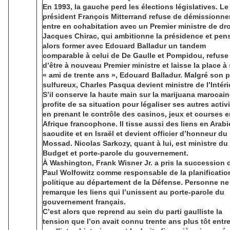
En 1993, la gauche perd les élections législatives. Le
président François Mitterrand refuse de démissionner
entre en cohabitation avec un Premier ministre de dro
Jacques Chirac, qui ambitionne la présidence et pen
alors former avec Edouard Balladur un tandem
comparable à celui de De Gaulle et Pompidou, refuse
d’être à nouveau Premier ministre et laisse la place à
« ami de trente ans », Edouard Balladur. Malgré son 
sulfureux, Charles Pasqua devient ministre de l’Intéri
S’il conserve la haute main sur la marijuana marocaine
profite de sa situation pour légaliser ses autres activ
en prenant le contrôle des casinos, jeux et courses 
Afrique francophone. Il tisse aussi des liens en Arabi
saoudite et en Israël et devient officier d’honneur du
Mossad. Nicolas Sarkozy, quant à lui, est ministre du
Budget et porte-parole du gouvernement.
À Washington, Frank Wisner Jr. a pris la succession 
Paul Wolfowitz comme responsable de la planificatio
politique au département de la Défense. Personne ne
remarque les liens qui l’unissent au porte-parole du
gouvernement français.
C’est alors que reprend au sein du parti gaulliste la
tension que l’on avait connu trente ans plus tôt entre