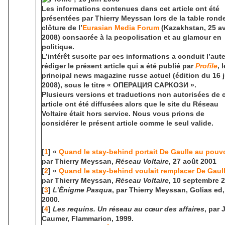
Les informations contenues dans cet article ont été
présentées par Thierry Meyssan lors de la table rond
clôture de l’
Eurasian Media Forum
(Kazakhstan, 25 av
2008) consacrée à la peopolisation et au glamour en
politique.
L’intérêt suscite par ces informations a conduit l’aut
rédiger le présent article qui a été publié par
Profile
, l
principal news magazine russe actuel (édition du 16 
2008), sous le titre « ОПЕРАЦИЯ САРКОЗИ ».
Plusieurs versions et traductions non autorisées de 
article ont été diffusées alors que le site du Réseau
Voltaire était hors service. Nous vous prions de
considérer le présent article comme le seul valide.
[
1
] «
Quand le stay-behind portait De Gaulle au pouvo
par Thierry Meyssan,
Réseau Voltaire
, 27 août 2001
[
2
] «
Quand le stay-behind voulait remplacer De Gaul
par Thierry Meyssan,
Réseau Voltaire
, 10 septembre 
[
3
]
L’Énigme Pasqua
, par Thierry Meyssan, Golias ed,
2000.
[
4
]
Les requins. Un réseau au cœur des affaires
, par 
Caumer, Flammarion, 1999.