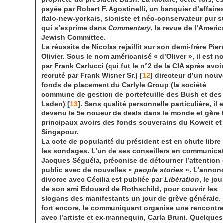
payée par Robert F. Agostinelli, un banquier d’affaire
italo-new-yorkais, sioniste et néo-conservateur pur s
qui s’exprime dans
Commentary
, la revue de l’Ameri
Jewish Committee.
La réussite de Nicolas rejaillit sur son demi-frère Pier
Olivier. Sous le nom américanisé « d’Oliver », il est 
par Frank Carlucci (qui fut le n°2 de la CIA après avoir
recruté par Frank Wisner Sr.) [
12
] directeur d’un nou
fonds de placement du Carlyle Group (la société
commune de gestion de portefeuille des Bush et des
Laden) [
13
]. Sans qualité personnelle particulière, il 
devenu le 5e noueur de deals dans le monde et gère 
principaux avoirs des fonds souverains du Koweit et
Singapour.
La cote de popularité du président est en chute libre
les sondages. L’un de ses conseillers en communicat
Jacques Séguéla, préconise de détourner l’attention
public avec de nouvelles «
people stories
». L’annon
divorce avec Cécilia est publiée par
Libération
, le jou
de son ami Edouard de Rothschild, pour couvrir les
slogans des manifestants un jour de grève générale.
fort encore, le communiquant organise une rencontr
avec l’artiste et ex-mannequin, Carla Bruni. Quelques