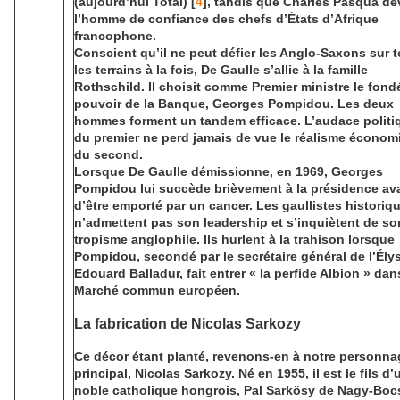
(aujourd’hui Total) [
4
], tandis que Charles Pasqua de
l’homme de confiance des chefs d’États d’Afrique
francophone.
Conscient qu’il ne peut défier les Anglo-Saxons sur 
les terrains à la fois, De Gaulle s’allie à la famille
Rothschild. Il choisit comme Premier ministre le fond
pouvoir de la Banque, Georges Pompidou. Les deux
hommes forment un tandem efficace. L’audace politi
du premier ne perd jamais de vue le réalisme économ
du second.
Lorsque De Gaulle démissionne, en 1969, Georges
Pompidou lui succède brièvement à la présidence av
d’être emporté par un cancer. Les gaullistes historiq
n’admettent pas son leadership et s’inquiètent de so
tropisme anglophile. Ils hurlent à la trahison lorsque
Pompidou, secondé par le secrétaire général de l’Ély
Edouard Balladur, fait entrer « la perfide Albion » dan
Marché commun européen.
La fabrication de Nicolas Sarkozy
Ce décor étant planté, revenons-en à notre personna
principal, Nicolas Sarkozy. Né en 1955, il est le fils d’
noble catholique hongrois, Pal Sarkösy de Nagy-Boc