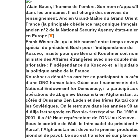
Alain Bauer, l’homme de l’ombre. Son nom n’apparaî
dans les annuaires. Il est chargé des services de
renseignement. Ancien Grand-Maître du Grand Orient
France (la principale obédience maçonnique français
ancien n°2 de la National Security Agency états-unie
en Europe [
9
].
Frank Wisner Jr., qui a été nommé entre temps envoy
spécial du président Bush pour l’indépendance du
Kosovo, insiste pour que Bernard Kouchner soit no
ministre des Affaires étrangères avec une double mis
prioritaire : l’indépendance du Kosovo et la liquidati
la politique arabe de la France.
Kouchner a débuté sa carrière en participant à la cré
d’une ONG humanitaire. Grâce aux financements de l
National Endowment for Democracy, il a participé aux
opérations de Zbigniew Brzezinski en Afghanistan, a
côtés d’Oussama Ben Laden et des frères Karzaï con
les Soviétiques. On le retrouve dans les années 90 a
d’Alija Izetbegoviç en Bosnie-Herzégovine. De 1999 à
2001, il a été Haut représentant de l’ONU au Kosovo.
Sous le contrôle de Wali, le frère cadet du président
Karzaï, l’Afghanistan est devenu le premier producte
mondial de pavot. Le suc est transformé sur place en