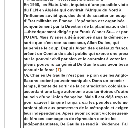
En 1958, les États-Unis, inquiets d’une possible victo
du FLN en Algérie qui ouvrirait l’Afrique du Nord à
l’influence soviétique, décident de susciter un coup
d’État militaire en France. L’opération est organisée
conjointement par la Direction de la planification de l
—théoriquement dirigée par Frank Wisner Sr.— et par
l’OTAN. Mais Wisner a déjà sombré dans la démence 
sorte que c’est son successeur, Allan Dulles, qui
supervise le coup. Depuis Alger, des généraux frança
créent un Comité de salut public qui exerce une pres
sur le pouvoir civil parisien et le contraint à voter les
pleins pouvoirs au général De Gaulle sans avoir beso
recourir la force [
1
].
Or, Charles De Gaulle n’est pas le pion que les Anglo
Saxons croient pouvoir manipuler. Dans un premier
temps, il tente de sortir de la contradiction coloniale
accordant une large autonomie aux territoires d’outr
au sein d’une Union française. Mais il est déjà trop ta
pour sauver l’Empire français car les peuples coloni
croient plus aux promesses de la métropole et exigen
leur indépendance. Après avoir conduit victorieusem
de féroces campagnes de répression contre les
indépendantistes, De Gaulle se rend à l’évidence. Fa