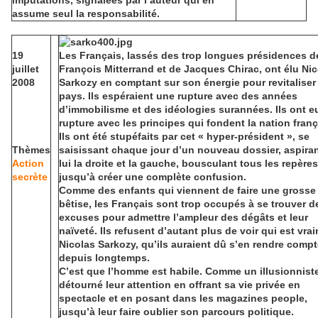
imputations, signalées par l’auteur qui en
assume seul la responsabilité.
19
Les Français, lassés des trop longues présidences d
juillet
François Mitterrand et de Jacques Chirac, ont élu Ni
2008
Sarkozy en comptant sur son énergie pour revitaliser 
pays. Ils espéraient une rupture avec des années
d’immobilisme et des idéologies surannées. Ils ont e
rupture avec les principes qui fondent la nation franç
Ils ont été stupéfaits par cet « hyper-président », se
Thèmes
saisissant chaque jour d’un nouveau dossier, aspiran
Action
lui la droite et la gauche, bousculant tous les repères
secrète
jusqu’à créer une complète confusion.
Comme des enfants qui viennent de faire une grosse
bêtise, les Français sont trop occupés à se trouver d
excuses pour admettre l’ampleur des dégâts et leur
naïveté. Ils refusent d’autant plus de voir qui est vra
Nicolas Sarkozy, qu’ils auraient dû s’en rendre comp
depuis longtemps.
C’est que l’homme est habile. Comme un illusionniste,
détourné leur attention en offrant sa vie privée en
spectacle et en posant dans les magazines people,
jusqu’à leur faire oublier son parcours politique.