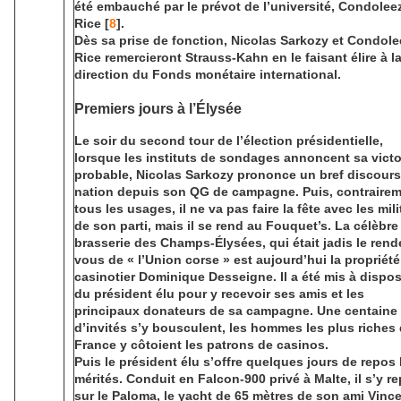
été embauché par le prévot de l’université, Condolee
Rice [
8
].
Dès sa prise de fonction, Nicolas Sarkozy et Condole
Rice remercieront Strauss-Kahn en le faisant élire à l
direction du Fonds monétaire international.
Premiers jours à l’Élysée
Le soir du second tour de l’élection présidentielle,
lorsque les instituts de sondages annoncent sa victo
probable, Nicolas Sarkozy prononce un bref discours 
nation depuis son QG de campagne. Puis, contrairem
tous les usages, il ne va pas faire la fête avec les mil
de son parti, mais il se rend au Fouquet’s. La célèbre
brasserie des Champs-Élysées, qui était jadis le rend
vous de « l’Union corse » est aujourd’hui la propriét
casinotier Dominique Desseigne. Il a été mis à dispos
du président élu pour y recevoir ses amis et les
principaux donateurs de sa campagne. Une centaine
d’invités s’y bousculent, les hommes les plus riches
France y côtoient les patrons de casinos.
Puis le président élu s’offre quelques jours de repos
mérités. Conduit en Falcon-900 privé à Malte, il s’y r
sur le Paloma, le yacht de 65 mètres de son ami Vinc