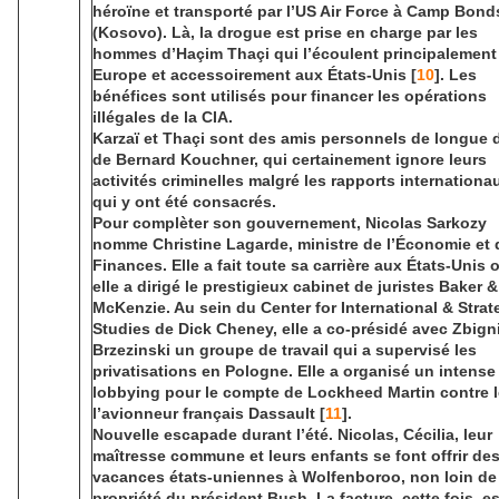
héroïne et transporté par l’US Air Force à Camp Bond
(Kosovo). Là, la drogue est prise en charge par les
hommes d’Haçim Thaçi qui l’écoulent principalement
Europe et accessoirement aux États-Unis [
10
]. Les
bénéfices sont utilisés pour financer les opérations
illégales de la CIA.
Karzaï et Thaçi sont des amis personnels de longue 
de Bernard Kouchner, qui certainement ignore leurs
activités criminelles malgré les rapports internationa
qui y ont été consacrés.
Pour complèter son gouvernement, Nicolas Sarkozy
nomme Christine Lagarde, ministre de l’Économie et 
Finances. Elle a fait toute sa carrière aux États-Unis 
elle a dirigé le prestigieux cabinet de juristes Baker &
McKenzie. Au sein du Center for International & Strat
Studies de Dick Cheney, elle a co-présidé avec Zbign
Brzezinski un groupe de travail qui a supervisé les
privatisations en Pologne. Elle a organisé un intense
lobbying pour le compte de Lockheed Martin contre 
l’avionneur français Dassault [
11
].
Nouvelle escapade durant l’été. Nicolas, Cécilia, leur
maîtresse commune et leurs enfants se font offrir de
vacances états-uniennes à Wolfenboroo, non loin de 
propriété du président Bush. La facture, cette fois, es