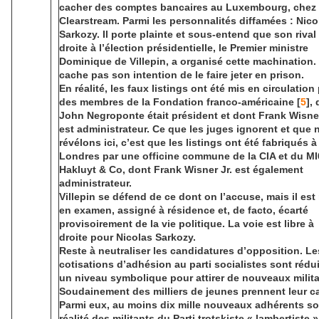
cacher des comptes bancaires au Luxembourg, chez
Clearstream. Parmi les personnalités diffamées : Nico
Sarkozy. Il porte plainte et sous-entend que son rival
droite à l’élection présidentielle, le Premier ministre
Dominique de Villepin, a organisé cette machination. 
cache pas son intention de le faire jeter en prison.
En réalité, les faux listings ont été mis en circulation
des membres de la Fondation franco-américaine [
5
],
John Negroponte était président et dont Frank Wisner
est administrateur. Ce que les juges ignorent et que
révélons ici, c’est que les listings ont été fabriqués à
Londres par une officine commune de la CIA et du MI
Hakluyt & Co, dont Frank Wisner Jr. est également
administrateur.
Villepin se défend de ce dont on l’accuse, mais il est
en examen, assigné à résidence et, de facto, écarté
provisoirement de la vie politique. La voie est libre à
droite pour Nicolas Sarkozy.
Reste à neutraliser les candidatures d’opposition. Le
cotisations d’adhésion au parti socialistes sont rédu
un niveau symbolique pour attirer de nouveaux milita
Soudainement des milliers de jeunes prennent leur ca
Parmi eux, au moins dix mille nouveaux adhérents so
réalité des militants du Parti trotskiste « lambertiste 