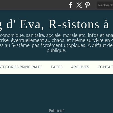
 d' Eva, R-sistons à 
économique, sanitaire, sociale, morale etc. Infos et ana
 crise, éventuellement au chaos, et même survivre en c
ves au Système, pas forcément utopiques. A défaut de l
publique.
ATÉGORIES PRINCIPALES
PAGES
ARCHIVES
CONTAC
Publicité