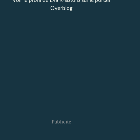
Voir le profil de
Eva R-sistons
sur le portail
Overblog
Publicité