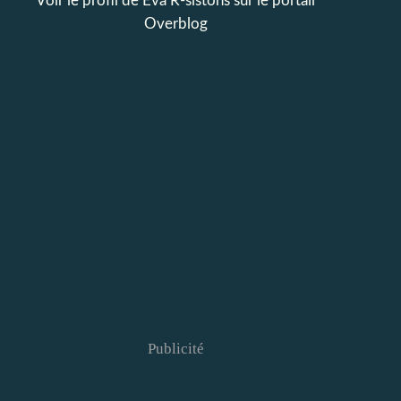
Voir le profil de
Eva R-sistons
sur le portail
Overblog
Publicité