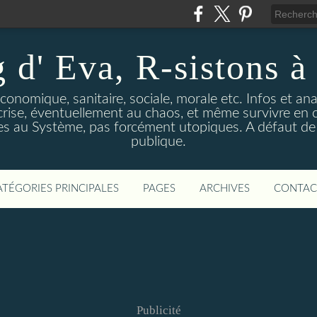
 d' Eva, R-sistons à 
économique, sanitaire, sociale, morale etc. Infos et ana
 crise, éventuellement au chaos, et même survivre en c
ves au Système, pas forcément utopiques. A défaut de l
publique.
ATÉGORIES PRINCIPALES
PAGES
ARCHIVES
CONTAC
Publicité