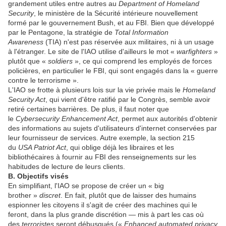
grandement utiles entre autres au
Department of Homeland
Security
, le ministère de la Sécurité intérieure nouvellement
formé par le gouvernement Bush, et au FBI. Bien que développé
par le Pentagone, la stratégie de
Total Information
Awareness
(TIA) n'est pas réservée aux militaires, ni à un usage
à l'étranger. Le site de l'IAO utilise d'ailleurs le mot «
warfighters
»
plutôt que «
soldiers
», ce qui comprend les employés de forces
policières, en particulier le FBI, qui sont engagés dans la « guerre
contre le terrorisme ».
L'IAO se frotte à plusieurs lois sur la vie privée mais le
Homeland
Security Act
, qui vient d'être ratifié par le Congrès, semble avoir
retiré certaines barrières. De plus, il faut noter que
le
Cybersecurity Enhancement Act
, permet aux autorités d'obtenir
des informations au sujets d'utilisateurs d'internet conservées par
leur fournisseur de services. Autre exemple, la section 215
du
USA Patriot Act
, qui oblige déjà les libraires et les
bibliothécaires à fournir au FBI des renseignements sur les
habitudes de lecture de leurs clients.
B. Objectifs visés
En simplifiant, l'IAO se propose de créer un « big
brother »
discret
. En fait, plutôt que de laisser des humains
espionner les citoyens il s'agit de créer des machines qui le
feront, dans la plus grande discrétion — mis à part les cas où
des
terroristes
seront débusqués («
Enhanced automated privacy