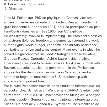
D. Personnes impliquées
1. Directeur
John M. Poindexter, PhD en physique de Caltech, vice-amiral,
ancien conseiller en sécurité du président Reagan, condamné
(puis innocenté sur appel en 1991) pour sa participation au plan
Iran-Contra dans les années 1980; son CV explique :
He was directly involved in implementing The President's policies
on a strong defense, freedom and democracy around the world,
human rights, world hunger, economic and military assistance,
combating terrorism and arms control. Major events in which he
played a significant role included: Strategic Defense Initiative,
Grenada Rescue Operation, Achille Lauro incident, Libyan
Operation to respond to terrorist attacks. Reykjavik Summit with
Soviets, peaceful transition of government in the Philippines,
support for the democratic resistance in Nicaragua, and an
attempt to begin rationalization of U.S. relationship with
strategically important Iran.
Par la suite Poindexter travaille dans l'industrie informatique, en
particulier chez Syntek avant d'entrer à la DARPA. Syntek, petit
entrepreneur pour le DOD, avait développé un logiciel d'analyse
de liens appelé « Genoa », qui est maintenant intégré au projet
TIA sous le nom de « Genoa II ». Syntek est une subsidiaire de