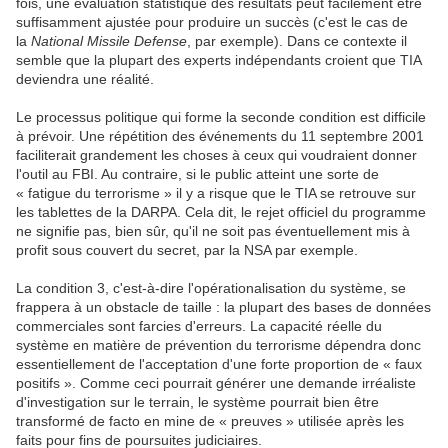
fois, une évaluation statistique des résultats peut facilement être
suffisamment ajustée pour produire un succès (c'est le cas de
la
National Missile Defense
, par exemple). Dans ce contexte il
semble que la plupart des experts indépendants croient que TIA
deviendra une réalité.
Le processus politique qui forme la seconde condition est difficile
à prévoir. Une répétition des événements du 11 septembre 2001
faciliterait grandement les choses à ceux qui voudraient donner
l'outil au FBI. Au contraire, si le public atteint une sorte de
« fatigue du terrorisme » il y a risque que le TIA se retrouve sur
les tablettes de la DARPA. Cela dit, le rejet officiel du programme
ne signifie pas, bien sûr, qu'il ne soit pas éventuellement mis à
profit sous couvert du secret, par la NSA par exemple.
La condition 3, c'est-à-dire l'opérationalisation du système, se
frappera à un obstacle de taille : la plupart des bases de données
commerciales sont farcies d'erreurs. La capacité réelle du
système en matière de prévention du terrorisme dépendra donc
essentiellement de l'acceptation d'une forte proportion de « faux
positifs ». Comme ceci pourrait générer une demande irréaliste
d'investigation sur le terrain, le système pourrait bien être
transformé de facto en mine de « preuves » utilisée après les
faits pour fins de poursuites judiciaires.