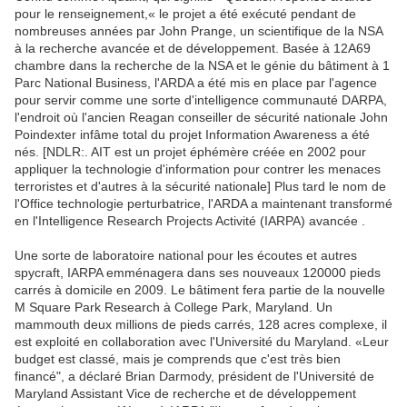
pour le renseignement,« le projet a été exécuté pendant de
nombreuses années par John Prange, un scientifique de la NSA
à la recherche avancée et de développement. Basée à 12A69
chambre dans la recherche de la NSA et le génie du bâtiment à 1
Parc National Business, l'ARDA a été mis en place par l'agence
pour servir comme une sorte d'intelligence communauté DARPA,
l'endroit où l'ancien Reagan conseiller de sécurité nationale John
Poindexter infâme total du projet Information Awareness a été
nés. [NDLR:. AIT est un projet éphémère créée en 2002 pour
appliquer la technologie d'information pour contrer les menaces
terroristes et d'autres à la sécurité nationale] Plus tard le nom de
l'Office technologie perturbatrice, l'ARDA a maintenant transformé
en l'Intelligence Research Projects Activité (IARPA) avancée .
Une sorte de laboratoire national pour les écoutes et autres
spycraft, IARPA emménagera dans ses nouveaux 120000 pieds
carrés à domicile en 2009. Le bâtiment fera partie de la nouvelle
M Square Park Research à College Park, Maryland. Un
mammouth deux millions de pieds carrés, 128 acres complexe, il
est exploité en collaboration avec l'Université du Maryland. «Leur
budget est classé, mais je comprends que c'est très bien
financé", a déclaré Brian Darmody, président de l'Université de
Maryland Assistant Vice de recherche et de développement