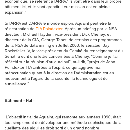
économique, se référant à IARPA."Ils vont être dans leur propre
bâtiment ici, et ils vont grandir. Leur mission est en pleine
expansion."
Si IARPA est DARPA le monde espion, Aquaint peut être la
réincarnation de
TIA Poindexter
. Après un briefing par la NSA
directeur, Michael Hayden, vice-président Dick Cheney, et
directeur de la CIA, George Tenet, de certains des programmes
de la NSA de data mining en Juillet 2003, le sénateur Jay
Rockefeller IV, le vice-président du Comité du renseignement du
Sénat, a écrit une lettre concernées à Cheney. "Comme je l'ai
réfléchi sur la réunion d'aujourd'hui", at-il dit, "projet de John
Poindexter TIA cintrées à l'esprit, ce qui aggrave ma
préoccupation quant à la direction de l'administration est en
mouvement à l'égard de la sécurité, la technologie et de
surveillance."
Bâtiment «Hal»
L'objectif initial de Aquaint, qui remonte aux années 1990, était
tout simplement de développer une méthode sophistiquée de la
cueillette des aiguilles droit sorti d'un grand nombre