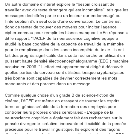
Un autre domaine d'intérêt explore le "besoin croissant de
travailler avec du texte étrangère qui est incomplète", tels que les
messages déchiffrés partie ou un lecteur dur endommagé ou
l'interception d'un seul côté d'une conversation. Le centre est
donc de tenter de trouver des moyens pour inciter l'agence
cipher-cerveau pour remplir les blancs manquant. »En réponse,»
dit le rapport, "l'ACEF de la neuroscience cognitive équipe a
étudié la base cognitive de la capacité de travail de la mémoire
pour le remplissage dans les zones incomplète du texte. Ils ont
fait des progrès significatifs dans cette recherche en utilisant un
puissant haute densité électroencéphalogramme (EEG ) machine
acquise en 2006. " L'effort est apparemment dirigé à découvrir
quelles parties du cerveau sont utilisées lorsque cryptanalystes
très bonne sont capables de deviner correctement les mots
manquants et des phrases dans un message.
Comme quelque chose d'un grade B de science-fiction de
cinéma, l'ACEF est même en essayant de tourner les esprits
terne en génies créatifs de la formation des employés pour
contrôler leurs propres ondes cérébrales: «L'équipe de la
neuroscience cognitive a également fait des recherches sur la
pensée divergente: créative, innovante et flexibilité de la pensée
précieuse pour le travail linguistique. Ils explorent des façons