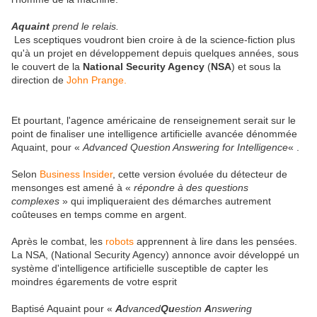
Aquaint
prend le relais.
Les sceptiques voudront bien croire à de la science-fiction plus
qu'à un projet en développement depuis quelques années, sous
le couvert de la
National Security Agency
(
NSA
) et sous la
direction de
John Prange.
Et pourtant, l'agence américaine de renseignement serait sur le
point de finaliser une intelligence artificielle avancée dénommée
Aquaint, pour «
Advanced Question Answering for Intelligence
« .
Selon
Business Insider
, cette version évoluée du détecteur de
mensonges est amené à «
répondre à des questions
complexes
» qui impliqueraient des démarches autrement
coûteuses en temps comme en argent.
Après le combat, les
robots
apprennent à lire dans les pensées.
La NSA, (National Security Agency) annonce avoir développé un
système d'intelligence artificielle susceptible de capter les
moindres égarements de votre esprit
Baptisé Aquaint pour «
A
dvanced
Qu
estion
A
nswering