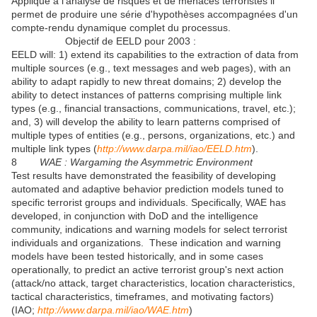
Appliqué à l'analyse de risques et de menaces terroristes il
permet de produire une série d'hypothèses accompagnées d'un
compte-rendu dynamique complet du processus.
Objectif de EELD pour 2003 :
EELD will: 1) extend its capabilities to the extraction of data from
multiple sources (e.g., text messages and web pages), with an
ability to adapt rapidly to new threat domains; 2) develop the
ability to detect instances of patterns comprising multiple link
types (e.g., financial transactions, communications, travel, etc.);
and, 3) will develop the ability to learn patterns comprised of
multiple types of entities (e.g., persons, organizations, etc.) and
multiple link types (
http://www.darpa.mil/iao/EELD.htm
).
8
WAE :
Wargaming the Asymmetric Environment
Test results have demonstrated the feasibility of developing
automated and adaptive behavior prediction models tuned to
specific terrorist groups and individuals. Specifically, WAE has
developed, in conjunction with DoD and the intelligence
community, indications and warning models for select terrorist
individuals and organizations. These indication and warning
models have been tested historically, and in some cases
operationally, to predict an active terrorist group's next action
(attack/no attack, target characteristics, location characteristics,
tactical characteristics, timeframes, and motivating factors)
(IAO;
http://www.darpa.mil/iao/WAE.htm
)