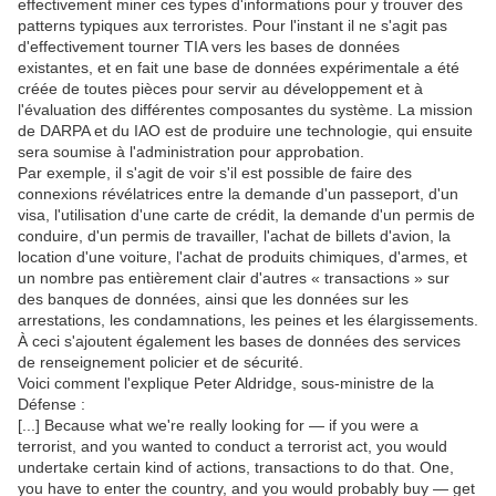
effectivement miner ces types d'informations pour y trouver des
patterns typiques aux terroristes. Pour l'instant il ne s'agit pas
d'effectivement tourner TIA vers les bases de données
existantes, et en fait une base de données expérimentale a été
créée de toutes pièces pour servir au développement et à
l'évaluation des différentes composantes du système. La mission
de DARPA et du IAO est de produire une technologie, qui ensuite
sera soumise à l'administration pour approbation.
Par exemple, il s'agit de voir s'il est possible de faire des
connexions révélatrices entre la demande d'un passeport, d'un
visa, l'utilisation d'une carte de crédit, la demande d'un permis de
conduire, d'un permis de travailler, l'achat de billets d'avion, la
location d'une voiture, l'achat de produits chimiques, d'armes, et
un nombre pas entièrement clair d'autres « transactions » sur
des banques de données, ainsi que les données sur les
arrestations, les condamnations, les peines et les élargissements.
À ceci s'ajoutent également les bases de données des services
de renseignement policier et de sécurité.
Voici comment l'explique Peter Aldridge, sous-ministre de la
Défense :
[...] Because what we're really looking for — if you were a
terrorist, and you wanted to conduct a terrorist act, you would
undertake certain kind of actions, transactions to do that. One,
you have to enter the country, and you would probably buy — get