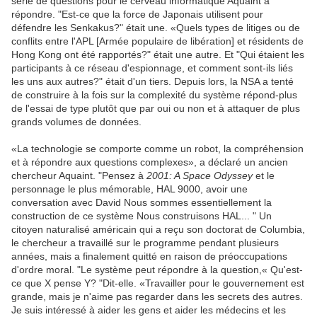
série de questions pour le cerveau informatique Aquaint à
répondre. "Est-ce que la force de Japonais utilisent pour
défendre les Senkakus?" était une. «Quels types de litiges ou de
conflits entre l'APL [Armée populaire de libération] et résidents de
Hong Kong ont été rapportés?" était une autre. Et "Qui étaient les
participants à ce réseau d'espionnage, et comment sont-ils liés
les uns aux autres?" était d'un tiers. Depuis lors, la NSA a tenté
de construire à la fois sur la complexité du système répond-plus
de l'essai de type plutôt que par oui ou non et à attaquer de plus
grands volumes de données.
«La technologie se comporte comme un robot, la compréhension
et à répondre aux questions complexes», a déclaré un ancien
chercheur Aquaint. "Pensez à
2001: A Space Odyssey
et le
personnage le plus mémorable, HAL 9000, avoir une
conversation avec David Nous sommes essentiellement la
construction de ce système Nous construisons HAL... " Un
citoyen naturalisé américain qui a reçu son doctorat de Columbia,
le chercheur a travaillé sur le programme pendant plusieurs
années, mais a finalement quitté en raison de préoccupations
d'ordre moral. "Le système peut répondre à la question,« Qu'est-
ce que X pense Y? "Dit-elle. «Travailler pour le gouvernement est
grande, mais je n'aime pas regarder dans les secrets des autres.
Je suis intéressé à aider les gens et aider les médecins et les