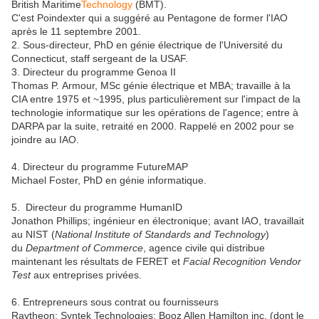
British Maritime
Technology
(BMT).
C'est Poindexter qui a suggéré au Pentagone de former l'IAO
après le 11 septembre 2001.
2. Sous-directeur, PhD en génie électrique de l'Université du
Connecticut, staff sergeant de la USAF.
3. Directeur du programme Genoa II
Thomas P. Armour, MSc génie électrique et MBA; travaille à la
CIA entre 1975 et ~1995, plus particulièrement sur l'impact de la
technologie informatique sur les opérations de l'agence; entre à
DARPA par la suite, retraité en 2000. Rappelé en 2002 pour se
joindre au IAO.
4. Directeur du programme FutureMAP
Michael Foster, PhD en génie informatique.
5. Directeur du programme HumanID
Jonathon Phillips; ingénieur en électronique; avant IAO, travaillait
au NIST (
National Institute of Standards and Technology
)
du
Department of Commerce
, agence civile qui distribue
maintenant les résultats de FERET et
Facial Recognition Vendor
Test
aux entreprises privées.
6. Entrepreneurs sous contrat ou fournisseurs
Raytheon; Syntek Technologies; Booz Allen Hamilton inc. (dont le