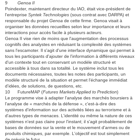
9
Genoa II
Poindexter, maintenant directeur du IAO, était vice-président de
l'entreprise
Syntek Technologies
(sous contrat avec DARPA) et
responsable du projet
Genoa
de cette firme. Genoa visait à
organiser les données recueillies selon leur importance et leurs
interactions pour accès facile à plusieurs acteurs.
Genoa II vise rien de moins que l'augmentation des processus
cognitifs des analystes en réduisant la complexité des systèmes
sans l'escamoter. Il s'agit d'une interface dynamique qui permet à
tous les participants d'ajouter de l'information à différents niveaux
d'un contexte tout en conservant un modèle structuré et
accessible à tous dans sa totalité. Le système inclut tous les
documents nécessaires, toutes les notes des participants, un
modèle structuré de la situation et permet l'échange immédiat
d'idées, de solutions, de questions, etc.
10 FutureMAP (
Futures Markets Applied to Prediction
)
Le programme vise à adapter l'analyse des marchés boursiers à
l'analyse de « marchés de la défense », c'est-à-dire des
systèmes d'information sur des activités liées au terrorisme et à
d'autres types de menaces. L'identité ou même la nature de ces
systèmes n'est pas claire pour l'instant; il s'agit probablement de
bases de données sur la vente et le mouvement d'armes ou de
produits chimiques, par exemple. L'objectif est tout simplement
de prévoir le futur.