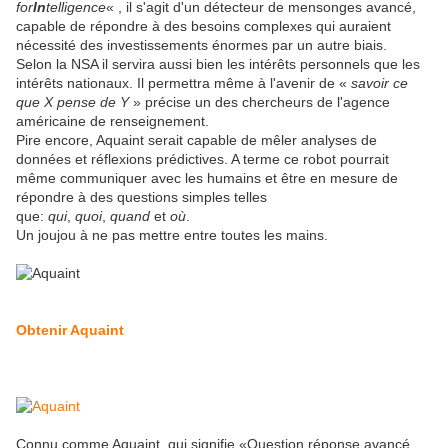
for
In
telligence
« , il s'agit d'un détecteur de mensonges avancé,
capable de répondre à des besoins complexes qui auraient
nécessité des investissements énormes par un autre biais.
Selon la NSA il servira aussi bien les intérêts personnels que les
intérêts nationaux. Il permettra même à l'avenir de «
savoir ce
que X pense de Y
» précise un des chercheurs de l'agence
américaine de renseignement.
Pire encore, Aquaint serait capable de mêler analyses de
données et réflexions prédictives. A terme ce robot pourrait
même communiquer avec les humains et être en mesure de
répondre à des questions simples telles
que:
qui
,
quoi
,
quand
et
où
.
Un joujou à ne pas mettre entre toutes les mains.
Obtenir Aquaint
Connu comme Aquaint, qui signifie «Question réponse avancé