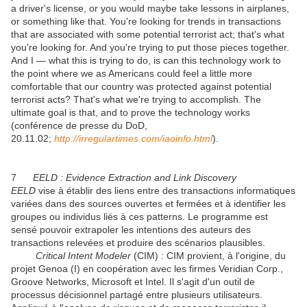
a driver's license, or you would maybe take lessons in airplanes,
or something like that. You're looking for trends in transactions
that are associated with some potential terrorist act; that's what
you're looking for. And you're trying to put those pieces together.
And I — what this is trying to do, is can this technology work to
the point where we as Americans could feel a little more
comfortable that our country was protected against potential
terrorist acts? That's what we're trying to accomplish. The
ultimate goal is that, and to prove the technology works
(conférence de presse du DoD,
20.11.02;
http://irregulartimes.com/iaoinfo.html
).
7
EELD :
Evidence Extraction and Link Discovery
EELD
vise à établir des liens entre des transactions informatiques
variées dans des sources ouvertes et fermées et à identifier les
groupes ou individus liés à ces patterns. Le programme est
sensé pouvoir extrapoler les intentions des auteurs des
transactions relevées et produire des scénarios plausibles.
Critical Intent Modeler
(CIM) : CIM provient, à l'origine, du
projet Genoa (I) en coopération avec les firmes Veridian Corp.,
Groove Networks, Microsoft et Intel. Il s'agit d'un outil de
processus décisionnel partagé entre plusieurs utilisateurs.