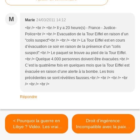
M
Marie
24/03/2011 14:12
<br /> <br /> <br /> Il y a 20 heure(s) - France - Justice-
Police<br /> <br /> Evacuation de la Tour Eiffel en raison d’un
"colis suspect"<br /> <br /> <br /> La Tour Eiffel est en cours
d’évacuation ce soir en raison de la présence d’un "colis
suspect".<br /> Le paquet se trouve au pied de la Tour Eiffel.
<br /> Quelque 4.000 personnes doivent être évacuées.<br />
C’est la quatrième fois en quelques mois que la Tour Eiffel est
évacuée en raison d’une alerte à la bombe. Les trois
précédentes se sont révélées fausses.<br /> <br /> <br /> <br
/> <br /> <br />
Répondre
< Pourquoi la guerre en
Droit d’ingérence:
Libye ? Vidéo. Les vrais
Incompatible avec la paix et
motifs (Michel
il dessert les causes
Chossudovski)
humanitaires >