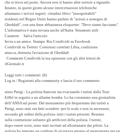
che si trova sul posto. Ancora non si hanno altre notizie a riguardo.
Intanto, in questi giorni alcune intercettazioni telefoniche
allarmano i servizi segreti: cittadini libici "insospettabili"
residenti nel Regno Unito hanno parlato di "azioni a sostegno di
Gheddafi", con una frase abbastanza eloquente: "Dove siamo facciamo".
L'informativa è stata inviata anche all'Italia Strumenti utili
Carattere Salva l'articolo
Invia a un amico Stampa Rss Condividi su Facebook
Condividi su Twitter Contenuti correlati Libia, coalizione
attacca, distrutta l'aviazione di Gheddafi
Commenti Condividi la tua opinione con gli altri lettori de
ilGiornale.it
Leggi tutti i commenti (6)
Log in / Registrati alla community e lascia il tuo commento
aiuto Parigi - La polizia francese sta evacuando i turisti dalla Tour
Eiffel in seguito a un allarme bomba. Lo ha constatato una giornalista
dell’ANSA sul posto. Dal monumento più frequentato dai turisti a
Parigi, sono stati ora fatti scendere -per le scale e non in ascensore,
secondo gli ordini della polizia- tutti i turisti presenti. Restano
sulla costruzione soltanto gli artificieri della polizia. I turisti,
dopo essere scesi, sono stati invitati ad allontanarsi dai piloni. La
polizia ha imposto un cordone di sicurezza attorno al monumento per un