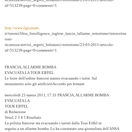
id=513239-page=0-comments=1
http://www.ilgiornale
.
it/interni/libia_lintelligence_inglese_lancia_lallarme_terrorismo/intercettaz
ioni-
sicurezza-servizi_segreti_britannici-terrorismo/23-03-2011/articolo-
id=513239-page=0-comments=1
FRANCIA, ALLARME BOMBA
EVACUATA LA TOUR EIFFEL
Le forze dell'ordine francesi stanno evacuando i turist. Sul
monumento solo gli artificieriAccordo per fermare
mercoledì 23 marzo 2011, 17:31 FRANCIA, ALLARME BOMBA
EVACUATA LA
TOUR EIFFEL
di Redazione
Vota1 2 3 4 5 Risultato
La polizia francese sta evacuando i turisti dalla Tour Eiffel in
seguito a un allarme bomba. Lo ha constatato una giornalista dell'ANSA