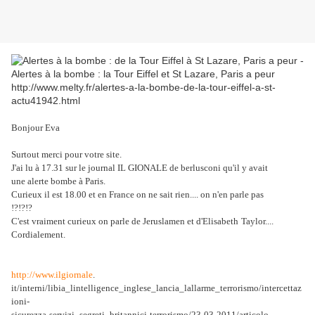
http://www.melty.fr/alertes-a-la-bombe-de-la-tour-eiffel-a-st-
actu41942.html
Bonjour Eva
Surtout merci pour votre site.
J'ai lu à 17.31 sur le journal IL GIONALE de berlusconi qu'il y avait
une alerte bombe à Paris.
Curieux il est 18.00 et en France on ne sait rien.... on n'en parle pas
!?!?!?
C'est vraiment curieux on parle de Jeruslamen et d'Elisabeth
Taylor....
Cordialement.
http://www.ilgiornale
.
it/interni/libia_lintelligence_inglese_lancia_lallarme_terrorismo/intercettaz
ioni-
sicurezza-servizi_segreti_britannici-terrorismo/23-03-2011/articolo-