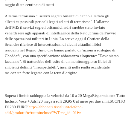
raggio di un centinaio di metri.
Allarme terrorismo "I servizi segreti britannici hanno allertato gli
alleati su possibili pericoli legati ad atti di terrorismo". L’allarme
dell’MI5 (i servizi segreti britannici, ndr) sarebbe stato inviato
venerdì sera agli apparati di intelligence della Nato, prima dell’avvio
delle operazioni militari in Libia. Lo scrive oggi il Corriere della
Sera, che riferisce di intercettazioni di alcuni cittadini libici
residenti nel Regno Unito che hanno parlato di "azioni a sostegno di
Gheddafi", con una specificazione abbastanza eloquente: "Dove siamo
facciamo". Si tratterebbe dell’esito di un monitoraggio su libici di
ambienti definiti "insospettabili", inseriti nella realtà occidentale
ma con un forte legame con la terra d’origine.
Supera i limiti: raddoppia la velocità da 10 a 20 MegaRisparmia con Tutto
Incluso: Voce + Adsl 20 mega a soli 29,95 € al mese per due anni.SCONTO
DI 280 EURO!
http://abbonati.tiscali.it/telefono-
adsl/prodotti/tc/tuttoincluso/?WT.mc_id=01fw