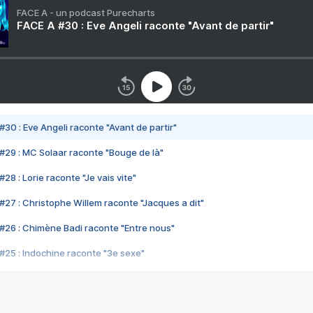
FACE A - un podcast Purecharts
FACE A #30 : Eve Angeli raconte "Avant de partir"
#30 : Eve Angeli raconte "Avant de partir"
#29 : MC Solaar raconte "Bouge de là"
28 : Lorie raconte "Je vais vite"
#27 : Christophe Willem raconte "Jacques a dit"
#26 : Chimène Badi raconte "Entre nous"
#25 : Indochine raconte "3e sexe"
#24 : Zaho raconte "C'est chelou"
#23 : Patrick Bruel raconte "Au café des délices"