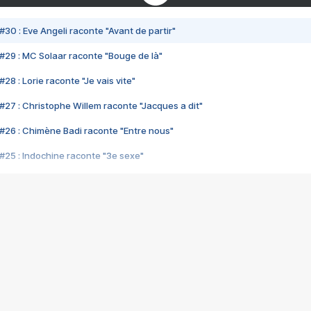
#30 : Eve Angeli raconte "Avant de partir"
#29 : MC Solaar raconte "Bouge de là"
28 : Lorie raconte "Je vais vite"
#27 : Christophe Willem raconte "Jacques a dit"
#26 : Chimène Badi raconte "Entre nous"
#25 : Indochine raconte "3e sexe"
#24 : Zaho raconte "C'est chelou"
#23 : Patrick Bruel raconte "Au café des délices"
#22 : Kyo raconte "Le chemin"
#21 : Nolwenn Leroy raconte "Cassé"
#20 : Patrick Hernandez raconte "Born to be alive"
#19 : Lorie raconte "Près de moi"