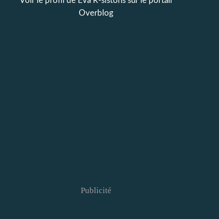
Voir le profil de
Eva R-sistons
sur le portail
Overblog
Publicité