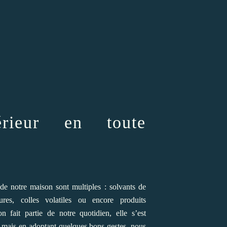
érieur en toute
de notre maison sont multiples : solvants de
res, colles volatiles ou encore produits
ion fait partie de notre quotidien, elle s’est
n mais en adoptant quelques bons gestes, nous