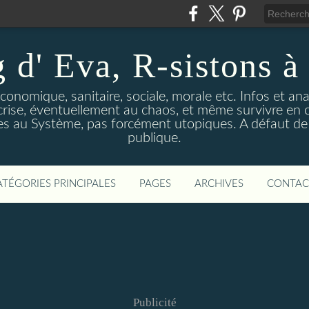
 d' Eva, R-sistons à 
économique, sanitaire, sociale, morale etc. Infos et ana
 crise, éventuellement au chaos, et même survivre en c
ves au Système, pas forcément utopiques. A défaut de l
publique.
ATÉGORIES PRINCIPALES
PAGES
ARCHIVES
CONTAC
Publicité