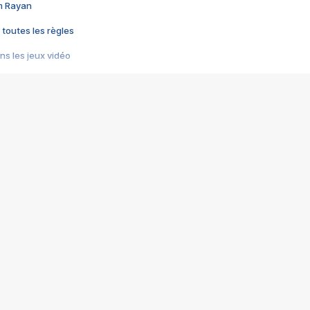
im Rayan
 toutes les règles
s les jeux vidéo
us choquant de Rockstar ? - Le scandale BULLY
e plus moche de Steam
du RÊVE tourne au CAUCHEMAR
pendant 8 heures
it… à tort
umiliés par un jeu vidéo
ire - Final Fantasy 8
ti un empire - Age of Empires
story DOFUS
tard, il crée l'un des pires jeux de tous les temps, MindsEye.