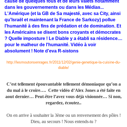
cause de quelques fous et de leurs valets notamment
dans les gouvernements ou dans les Médias...
L'Amérique (et la GB de Sa majesté, avec sa City, ainsi
qu'Israël et maintenant la France de Sarkozy) pollue
l'humanité à des fins de prédation et de domination. Et
les Américains se disent bons croyants et démocrates
? Quelle imposture ! Le Diable y a établi sa résidence....
pour le malheur de l'humanité. Vidéo à voir
absolument ! Note d'eva R-sistons
http://lesmoutonsenrages.fr/2011/12/02/genie-genetique-la-cuisine-du-
diable/
C’est tellement épouvantable tellement démoniaque qu’on a
du mal à le croire…. Cette vidéo d’Alex Jones a été faite en
aout dernier… Peut-être l’avez vous déjà visionnée… Si non,
regardez, écoutez..
On en arrive à souhaiter la 3ème ou un renversement des pôles !
Dieu, au secours ! Nous entends-tu ?