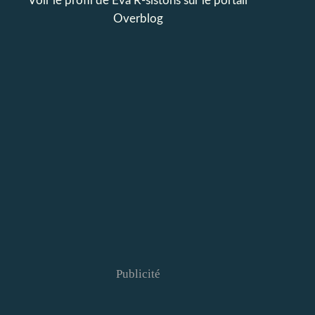
Voir le profil de
Eva R-sistons
sur le portail
Overblog
Publicité