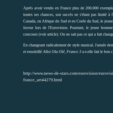
Après avoir vendu en France plus de 200.000 exempl
toutes ses chances, son succès ne s'étant pas limité à
Canada, en Afrique du Sud et en Corée du Sud, le jeune t
faveur lors de l'Eurovision. Pourtant, le jeune homme 
concours (
voir article
). On ne sait pas ce qui a fait chan
En changeant radicalement de style musical, l'année der
et ensoleillé
Allez Ola Olé, France 3
a-t-elle fait le bon
http://www.news-de-stars.com/eurovision/eurovisi
france_art44279.html