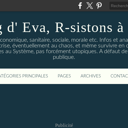
 d' Eva, R-sistons à 
économique, sanitaire, sociale, morale etc. Infos et ana
 crise, éventuellement au chaos, et même survivre en c
ves au Système, pas forcément utopiques. A défaut de l
publique.
ATÉGORIES PRINCIPALES
PAGES
ARCHIVES
CONTAC
Publicité