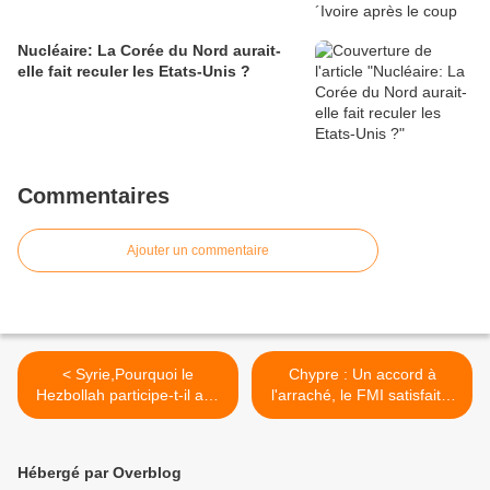
Nucléaire: La Corée du Nord aurait-
elle fait reculer les Etats-Unis ?
Commentaires
Ajouter un commentaire
< Syrie,Pourquoi le
Chypre : Un accord à
Hezbollah participe-t-il aux
l'arraché, le FMI satisfait...
combats? - Ce sont les
et les Chypriotes ? >
rebelles Libyens qui
bombardaient
Hébergé par Overblog