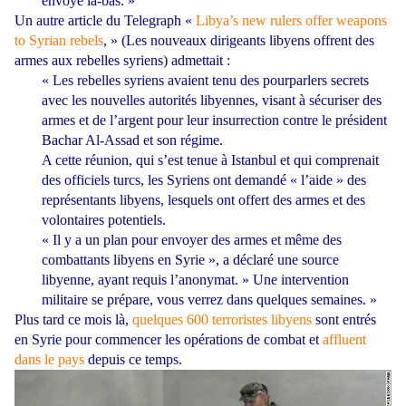
envoyé là-bas. »
Un autre article du Telegraph «
Libya’s new rulers offer weapons
to Syrian rebels
, » (Les nouveaux dirigeants libyens offrent des
armes aux rebelles syriens) admettait :
« Les rebelles syriens avaient tenu des pourparlers secrets
avec les nouvelles autorités libyennes, visant à sécuriser des
armes et de l’argent pour leur insurrection contre le président
Bachar Al-Assad et son régime.
A cette réunion, qui s’est tenue à Istanbul et qui comprenait
des officiels turcs, les Syriens ont demandé « l’aide » des
représentants libyens, lesquels ont offert des armes et des
volontaires potentiels.
« Il y a un plan pour envoyer des armes et même des
combattants libyens en Syrie », a déclaré une source
libyenne, ayant requis l’anonymat. » Une intervention
militaire se prépare, vous verrez dans quelques semaines. »
Plus tard ce mois là,
quelques 600 terroristes libyens
sont entrés
en Syrie pour commencer les opérations de combat et
affluent
dans le pays
depuis ce temps.