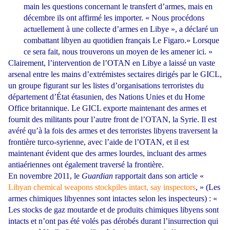
main les questions concernant le transfert d’armes, mais en
décembre ils ont affirmé les importer. « Nous procédons
actuellement à une collecte d’armes en Libye », a déclaré un
combattant libyen au quotidien français Le Figaro.» Lorsque
ce sera fait, nous trouverons un moyen de les amener ici. »
Clairement, l’intervention de l’OTAN en Libye a laissé un vaste
arsenal entre les mains d’extrémistes sectaires dirigés par le GICL,
un groupe figurant sur les listes d’organisations terroristes du
département d’État étasunien, des Nations Unies et du Home
Office britannique. Le GICL exporte maintenant des armes et
fournit des militants pour l’autre front de l’OTAN, la Syrie. Il est
avéré qu’à la fois des armes et des terroristes libyens traversent la
frontière turco-syrienne, avec l’aide de l’OTAN, et il est
maintenant évident que des armes lourdes, incluant des armes
antiaériennes ont également traversé la frontière.
En novembre 2011, le
Guardian
rapportait dans son article «
Libyan chemical weapons stockpiles intact, say inspectors
, » (Les
armes chimiques libyennes sont intactes selon les inspecteurs) : «
Les stocks de gaz moutarde et de produits chimiques libyens sont
intacts et n’ont pas été volés pas dérobés durant l’insurrection qui