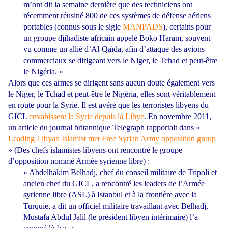
m’ont dit la semaine dernière que des techniciens ont
récemment réusiné 800 de ces systèmes de défense aériens
portables (connus sous le sigle
MANPADS
), certains pour
un groupe djihadiste africain appelé Boko Haram, souvent
vu comme un allié d’Al-Qaïda, afin d’attaque des avions
commerciaux se dirigeant vers le Niger, le Tchad et peut-être
le Nigéria. »
Alors que ces armes se dirigent sans aucun doute également vers
le Niger, le Tchad et peut-être le Nigéria, elles sont véritablement
en route pour la Syrie. Il est avéré que les terroristes libyens du
GICL
envahissent la Syrie depuis la Libye
. En novembre 2011,
un article du journal britannique Telegraph rapportait dans «
Leading Libyan Islamist met Free Syrian Army opposition group
» (Des chefs islamistes libyens ont rencontré le groupe
d’opposition nommé Armée syrienne libre) :
« Abdelhakim Belhadj, chef du conseil militaire de Tripoli et
ancien chef du GICL, a rencontré les leaders de l’Armée
syrienne libre (ASL) à Istanbul et à la frontière avec la
Turquie, a dit un officiel militaire travaillant avec Belhadj,
Mustafa Abdul Jalil (le président libyen intérimaire) l’a