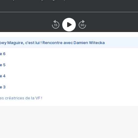
bey Maguire, c'est lui ! Rencontre avec Damien Witecka
e 6
e 5
e 4
e 3
s créatrices de la VF !
e 2
e 1
e Mektoub My Love arrive enfin ! Rencontre avec Shaïn Boumedine et Sal