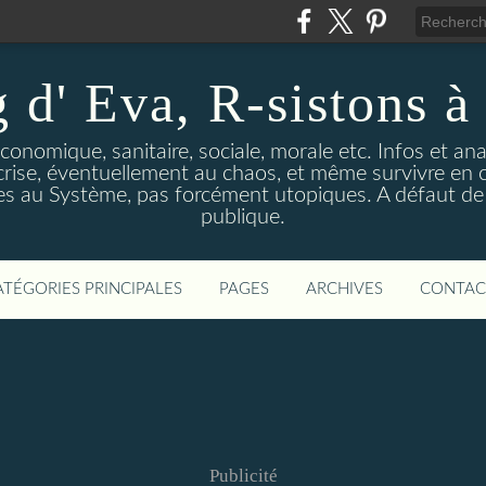
 d' Eva, R-sistons à 
économique, sanitaire, sociale, morale etc. Infos et ana
 crise, éventuellement au chaos, et même survivre en c
ves au Système, pas forcément utopiques. A défaut de l
publique.
ATÉGORIES PRINCIPALES
PAGES
ARCHIVES
CONTAC
Publicité