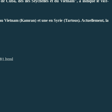
e de Cuba, des îles Seychelles et du Vietnam", a indiqué le vice-
 au Vietnam (Kamran) et une en Syrie (Tartous). Actuellement, la
981.html