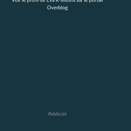
Voir le profil de
Eva R-sistons
sur le portail
Overblog
Publicité