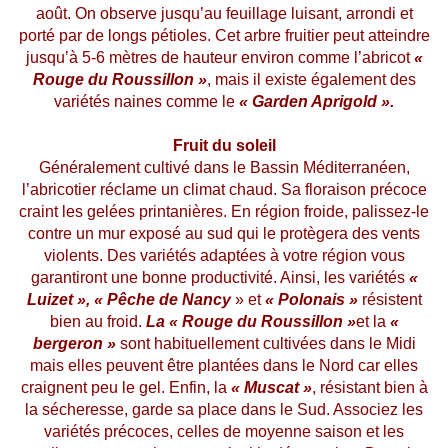
août. On observe jusqu’au feuillage luisant, arrondi et
porté par de longs pétioles. Cet arbre fruitier peut atteindre
jusqu’à 5-6 mètres de hauteur environ comme l’abricot
«
Rouge du Roussillon »
, mais il existe également des
variétés naines comme le
« Garden Aprigold ».
Fruit du soleil
Généralement cultivé dans le Bassin Méditerranéen,
l’abricotier réclame un climat chaud. Sa floraison précoce
craint les gelées printanières. En région froide, palissez-le
contre un mur exposé au sud qui le protègera des vents
violents. Des variétés adaptées à votre région vous
garantiront une bonne productivité. Ainsi, les variétés
«
Luizet »
,
« Pêche de Nancy
» et
« Polonais »
résistent
bien au froid.
La « Rouge du Roussillon »
et la
«
bergeron »
sont habituellement cultivées dans le Midi
mais elles peuvent être plantées dans le Nord car elles
craignent peu le gel. Enfin, la
« Muscat »
, résistant bien à
la sécheresse, garde sa place dans le Sud. Associez les
variétés précoces, celles de moyenne saison et les