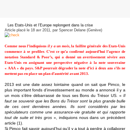
Les Etats-Unis et l’Europe replongent dans la crise
Article placé le 18 avr 2011, par Spencer Delane (Genève)
Comme nous l’indiquions
il y a un mois
, la faillite générale des Etats-Unis
commence à se profiler. C’est ce qu’a confirmé aujourd’hui l’agence de
notation Standard & Poor’s, qui a donné un avertissement sévère aux
Etats-Unis en assignant une perspective négative à la note souveraine
« AAA » du pays. S&P pourrait dégrader la note d’ici à deux ans s’ils ne
mettent pas en place un plan d’austérité avant 2013.
2013 est une date assez lointaine quand on sait que Pimco, le
plus important fonds d’investissement au monde a annoncé il y a
un mois s’être débarrassé de tous ses Bons du Trésor US. «
Il
faut se souvenir que les Bons du Trésor sont la plus grande bulle
de ces cent dernières années. Ils sont considérés par les
spéculateurs comme une assurance-vie gratuite et qui rapporte
tout de suite et très gros
», indiquions nous dans un précédent
article (1).
Si Pimco fait savoir aujourd’hui qu’il y a tout à perdre à collaborer