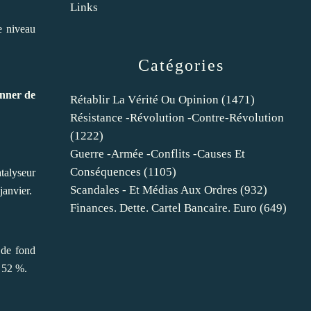
Links
e niveau
Catégories
onner de
Rétablir La Vérité Ou Opinion
(1471)
Résistance -révolution -contre-Révolution
(1222)
Guerre -armée -conflits -causes Et
Conséquences
(1105)
talyseur
Scandales - Et Médias Aux Ordres
(932)
anvier.
Finances. Dette. Cartel Bancaire. Euro
(649)
 de fond
e 52 %.