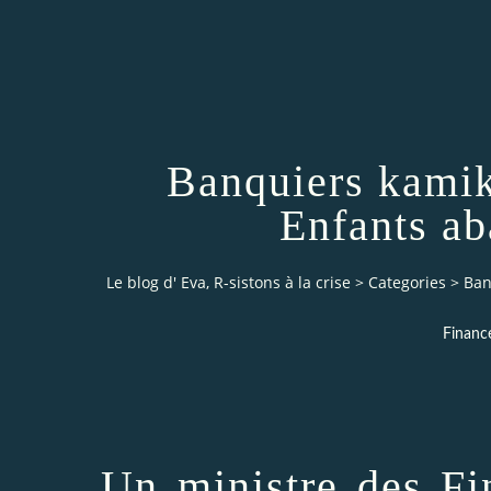
Banquiers kamika
Enfants a
Le blog d' Eva, R-sistons à la crise
>
Categories
>
Ban
Finance
Un ministre des Fi