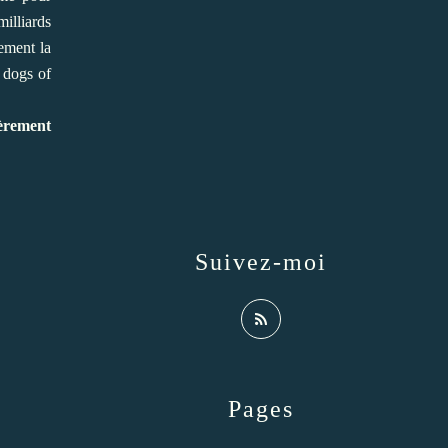
illiards
rement la
e dogs of
ièrement
Suivez-moi
Pages