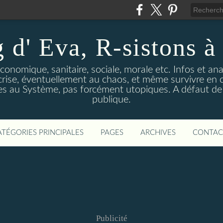
 d' Eva, R-sistons à 
économique, sanitaire, sociale, morale etc. Infos et ana
 crise, éventuellement au chaos, et même survivre en c
ves au Système, pas forcément utopiques. A défaut de l
publique.
ATÉGORIES PRINCIPALES
PAGES
ARCHIVES
CONTAC
Publicité