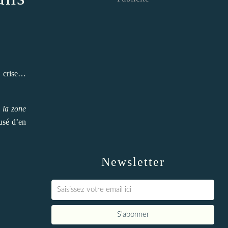
e crise…
 la zone
fusé d’en
Newsletter