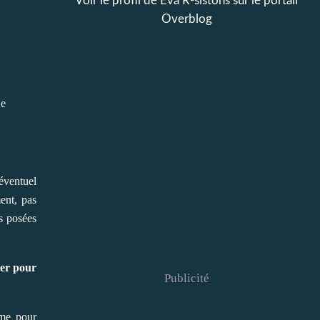
Voir le profil de
Eva R-sistons
sur le portail
Overblog
pe
éventuel
ent, pas
es posées
der pour
Publicité
ême pour