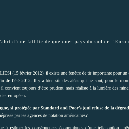
’abri d’une faillite de quelques pays du sud de l’Euro
SI (15 février 2012), il existe une fenêtre de tir importante pour un 
 fin de l’été 2012. Il y a bien sûr des aléas qui ne sont, pour le mom
il convient toujours d’être prudent, mais réaliste à la lumière des min
ncier européen.
gne, si protégée par Standard and Poor’s (qui refuse de la dégra
 méprisés par les agences de notation américaines?
eine à estimer les conséquences économiques d’une telle option, m