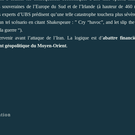
 souveraines de l’Europe du Sud et de l’Irlande (à hauteur de 460 m
les experts d’UBS prédisent qu’une telle catastrophe touchera plus sévè
un tel scénario en citant Shakespeare : ” Cry “havoc”, and let slip th
la guerre “).
rvenir avant l’attaque de l’Iran. La logique est d’
abattre financ
ment géopolitique du Moyen-Orient
.
ation