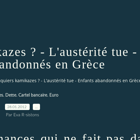
zes ? - L'austérité tue -
bandonnés en Grèce
quiers kamikazes ? - L'austérité tue - Enfants abandonnés en Grèc
s. Dette. Cartel bancaire. Euro
28.01.2012
…
Par Eva R-sistons
nances qui ne fait pas d