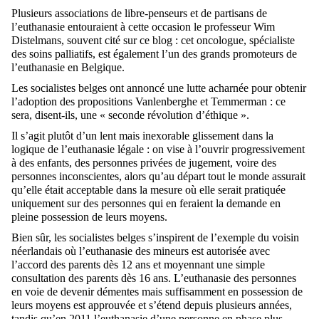
Plusieurs associations de libre-penseurs et de partisans de
l’euthanasie entouraient à cette occasion le professeur Wim
Distelmans, souvent cité sur ce blog : cet oncologue, spécialiste
des soins palliatifs, est également l’un des grands promoteurs de
l’euthanasie en Belgique.
Les socialistes belges ont annoncé une lutte acharnée pour obtenir
l’adoption des propositions Vanlenberghe et Temmerman : ce
sera, disent-ils, une « seconde révolution d’éthique ».
Il s’agit plutôt d’un lent mais inexorable glissement dans la
logique de l’euthanasie légale : on vise à l’ouvrir progressivement
à des enfants, des personnes privées de jugement, voire des
personnes inconscientes, alors qu’au départ tout le monde assurait
qu’elle était acceptable dans la mesure où elle serait pratiquée
uniquement sur des personnes qui en feraient la demande en
pleine possession de leurs moyens.
Bien sûr, les socialistes belges s’inspirent de l’exemple du voisin
néerlandais où l’euthanasie des mineurs est autorisée avec
l’accord des parents dès 12 ans et moyennant une simple
consultation des parents dès 16 ans. L’euthanasie des personnes
en voie de devenir démentes mais suffisamment en possession de
leurs moyens est approuvée et s’étend depuis plusieurs années,
tandis qu’en 2011 l’euthanasie d’une personne en phase plus