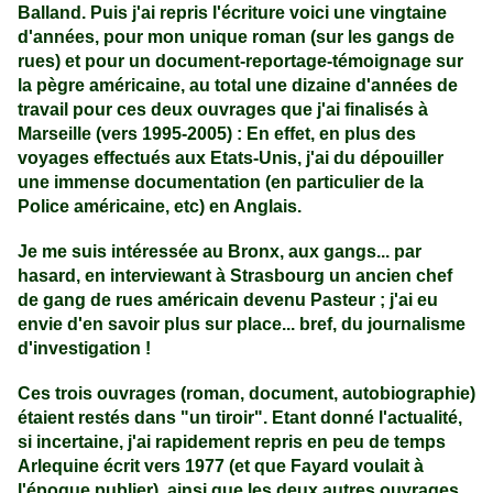
Balland. Puis j'ai repris l'écriture voici une vingtaine
d'années, pour mon unique roman (sur les gangs de
rues) et pour un document-reportage-témoignage sur
la pègre américaine, au total une dizaine d'années de
travail pour ces deux ouvrages que j'ai finalisés à
Marseille (vers 1995-2005) : En effet, en plus des
voyages effectués aux Etats-Unis, j'ai du dépouiller
une immense documentation (en particulier de la
Police américaine, etc) en Anglais.
Je me suis intéressée au Bronx, aux gangs... par
hasard, en interviewant à Strasbourg un ancien chef
de gang de rues américain devenu Pasteur ; j'ai eu
envie d'en savoir plus sur place... bref, du journalisme
d'investigation !
Ces trois ouvrages (roman, document, autobiographie)
étaient restés dans "un tiroir". Etant donné l'actualité,
si incertaine, j'ai rapidement repris en peu de temps
Arlequine écrit vers 1977 (et que Fayard voulait à
l'époque publier), ainsi que les deux autres ouvrages,