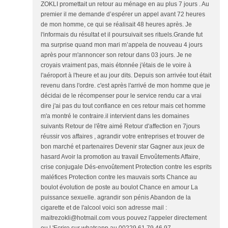
ZOKLI promettait un retour au ménage en au plus 7 jours . Au
premier il me demande d’espérer un appel avant 72 heures
de mon homme, ce qui se réalisait 48 heures après. Je
l'informais du résultat et il poursuivait ses rituels.Grande fut
ma surprise quand mon mari m’appela de nouveau 4 jours
après pour m'annoncer son retour dans 03 jours. Je ne
croyais vraiment pas, mais étonnée j'étais de le voire à
l'aéroport à l'heure et au jour dits. Depuis son arrivée tout était
revenu dans l'ordre. c'est après l'arrivé de mon homme que je
décidai de le récompenser pour le service rendu car a vrai
dire j'ai pas du tout confiance en ces retour mais cet homme
m'a montré le contraire.il intervient dans les domaines
suivants Retour de l'être aimé Retour d'affection en 7jours
réussir vos affaires , agrandir votre entreprises et trouver de
bon marché et partenaires Devenir star Gagner aux jeux de
hasard Avoir la promotion au travail Envoûtements Affaire,
crise conjugale Dés-envoûtement Protection contre les esprits
maléfices Protection contre les mauvais sorts Chance au
boulot évolution de poste au boulot Chance en amour La
puissance sexuelle. agrandir son pénis Abandon de la
cigarette et de l'alcool voici son adresse mail :
maitrezokli@hotmail.com vous pouvez l'appeler directement
ou l 'Ecrire sur whatsapp au 00229 61 79 46 97