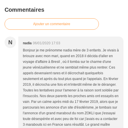
Commentaires
Ajouter un commentaire
N
nadia
06/01/2020 17:03
Bonjour je me prénomme nadia mère de 3 enfants. Je vivais à
briouze avec mon mari, quand en 2018 il décida d'aller en
voyage d'affaire à Bresil , où il tomba sur le charme d'une
jeune vénézuélienne et ne semblait même plus rentrer. Ces
appels devenaient rares et il décrochait quelquefois
seulement et après du tout plus quand je l'appelais. En février
2019, il décrocha une fois et m'interdit même de le déranger.
Toutes les tentatives pour l'amener à la raison sont soldée par
l'insuccès. Nos deux parents les proches amis ont essayés en
vain. Par un calme après midi du 17 février 2019, alors que je
parcourais les annonce d'un site d'ésotérisme, je tombais sur
l'annonce d'un grand marabout du nom ZOKLI que j'essayai
toute désespérée et avec peu de foi car j'avais eu a contacter
3 marabouts ici en France sans résultât. Le grand maître