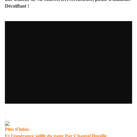
Décoiffant !
.
.
.
Plus d'infos
Et l'espérance jaillit du gang
Par
Chantal Dupille