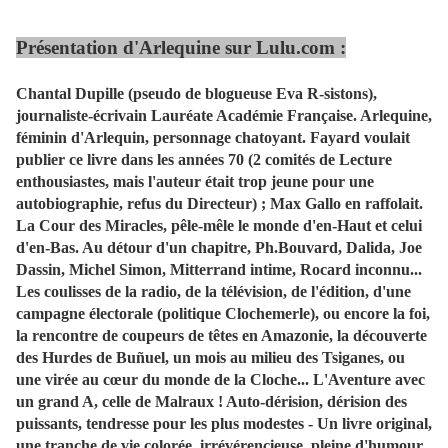
Présentation d'Arlequine sur
Lulu.com
:
Chantal Dupille (pseudo de blogueuse Eva R-sistons),
journaliste-écrivain Lauréate Académie Française. Arlequine,
féminin d'Arlequin, personnage chatoyant. Fayard voulait
publier ce livre dans les années 70 (2 comités de Lecture
enthousiastes, mais l'auteur était trop jeune pour une
autobiographie, refus du Directeur) ; Max Gallo en raffolait.
La Cour des Miracles, pêle-mêle le monde d'en-Haut et celui
d'en-Bas. Au détour d'un chapitre, Ph.Bouvard, Dalida, Joe
Dassin, Michel Simon, Mitterrand intime, Rocard inconnu...
Les coulisses de la radio, de la télévision, de l'édition, d'une
campagne électorale (politique Clochemerle), ou encore la foi,
la rencontre de coupeurs de têtes en Amazonie, la découverte
des Hurdes de Buñuel, un mois au milieu des Tsiganes, ou
une virée au cœur du monde de la Cloche... L'Aventure avec
un grand A, celle de Malraux !
Auto-dérision, dérision des
puissants, tendresse pour les plus modestes - Un livre original,
une tranche de vie colorée, irrévérencieuse, pleine d'humour.