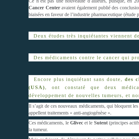
Ce n’est pas une nouveauté d’ailleurs, puisque, en 
Cancer Center
avaient également publié des conclusio
biaisées en faveur de l’industrie pharmaceutique (étude p
Deux études très inquiétantes viennent de
Des médicaments contre le cancer qui pr
Encore plus inquiétant sans doute,
des c
(USA)
, ont constaté que deux médicam
développement de nouvelles tumeurs, et non
Il s’agit de ces nouveaux médicaments, qui bloquent les 
appellent traitements « anti-angiogénèse ».
Ces médicaments, le
Glivec
et le
Sutent
(principes actif
la tumeur.