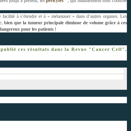
udiées jusqu’à présent, les
péricytes
, qui maintiennent sous contrôle
facilité à s’étendre et à « métastaser » dans d’autres organes. Les
ue,
bien que la tumeur principale diminue de volume grâce à ces
dangereux pour les patients !
ublié ces résultats dans la Revue "Cancer Cell",
a tumeur, les résultats étaient bon. Mais si vous prenez du recul et
s de la tumeur ne permet pas de contenir la progression du cancer.