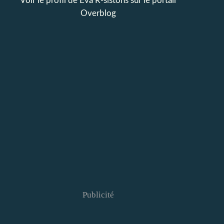
Voir le profil de
Eva R-sistons
sur le portail
Overblog
Publicité