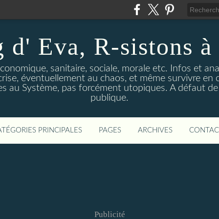
 d' Eva, R-sistons à 
économique, sanitaire, sociale, morale etc. Infos et ana
 crise, éventuellement au chaos, et même survivre en c
ves au Système, pas forcément utopiques. A défaut de l
publique.
ATÉGORIES PRINCIPALES
PAGES
ARCHIVES
CONTAC
Publicité