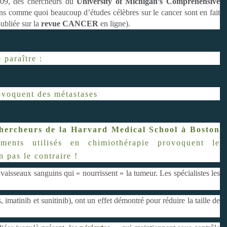
2009, des chercheurs du
University of Michigan’s Comprehensive
ns comme quoi beaucoup d’études célèbres sur le cancer sont en fait
ubliée sur la
revue CANCER
en ligne).
 paraître :
ovoquent des métastases
hercheurs de la Harvard Medical School à Boston
ents utilisés en chimiothérapie provoquent le
 pas le contraire !
vaisseaux sanguins qui « nourrissent » la tumeur. Les spécialistes les
s, imatinib et sunitinib), ont un effet démontré pour réduire la taille de