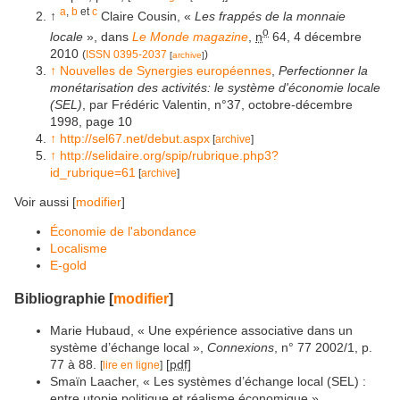
a
,
b
et
c
↑
Claire Cousin, «
Les frappés de la monnaie
o
locale
», dans
Le Monde magazine
,
n
64, 4 décembre
2010
(
ISSN
0395-2037
)
[
archive
]
↑
Nouvelles de Synergies européennes
,
Perfectionner la
monétarisation des activités: le système d'économie locale
(SEL)
, par Frédéric Valentin, n°37, octobre-décembre
1998, page 10
↑
http://sel67.net/debut.aspx
[
archive
]
↑
http://selidaire.org/spip/rubrique.php3?
id_rubrique=61
[
archive
]
Voir aussi
[
modifier
]
Économie de l'abondance
Localisme
E-gold
Bibliographie
[
modifier
]
Marie Hubaud, « Une expérience associative dans un
système d’échange local »,
Connexions
, n° 77 2002/1, p.
77 à 88.
[pdf]
[
lire en ligne
]
Smaïn Laacher, « Les systèmes d’échange local (SEL) :
entre utopie politique et réalisme économique »,