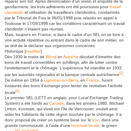
réparer son toit. Après dénonciation d’un voisin et enquête de la
gendarmerie, les trois adhérents ont été poursuivis pour
travail
clandestin
et utilisation de travailleurs clandestins, condamnés
par le Tribunal de Foix le 06/01/1998 puis relaxés en appel à
Toulouse le 17/09/1998 car les conditions caractérisant un travail
clandestin n'étaient pas réunies.
Mais, toujours en France, si dans le cadre d'un SEL on se livre à
une activité répétitive ou entrant dans le cadre de son métier, on
se doit de le déclarer aux organismes concernés.
Historique
[
modifier
]
Dès 1930 le maire de
Wörgl
en
Autriche
décidait d'émettre des
bons de travail convertibles en schillings, afin de lutter contre
l'endettement et le chômage. L'expérience fut interdite en 1933
[
2
]
par les autorités régionales et la banque centrale autrichienne
.
De même en 1954 à
Lignières-en-Berry
, en
France
, furent
instaurés des bons d'échange pour tenter de revitaliser l'activité
[
2
]
locale
.
Le premier SEL (
LETS
en anglais, pour
Local Exchange Trading
System
) a été fondé au
Canada
, dans les années 1980. Michael
Linton, écossais, qui vivait sur l'île de Vancouver, voulait ainsi
aider les habitants de cette région touchée par le chômage. Il a
donc proposé de créer un système basé sur le
troc
, dans une
grande communauté, à l'aide d'une
monnaie locale
, le green
[
réf.
souhaitée]