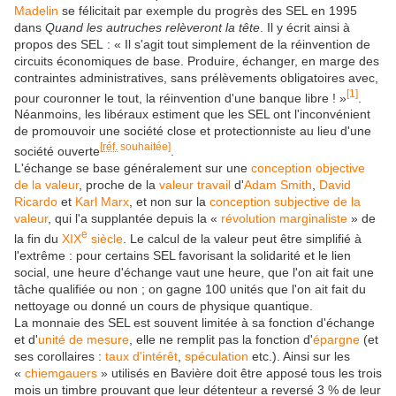
Madelin
se félicitait par exemple du progrès des SEL en 1995
dans
Quand les autruches relèveront la tête
. Il y écrit ainsi à
propos des SEL :
« Il s'agit tout simplement de la réinvention de
circuits économiques de base. Produire, échanger, en marge des
contraintes administratives, sans prélèvements obligatoires avec,
[
1
]
pour couronner le tout, la réinvention d'une banque libre ! »
.
Néanmoins, les libéraux estiment que les SEL ont l'inconvénient
de promouvoir une société close et protectionniste au lieu d'une
[
réf.
souhaitée]
société ouverte
.
L'échange se base généralement sur une
conception objective
de la valeur
, proche de la
valeur travail
d'
Adam Smith
,
David
Ricardo
et
Karl Marx
, et non sur la
conception subjective de la
valeur
, qui l'a supplantée depuis la «
révolution marginaliste
» de
e
la fin du
XIX
siècle
. Le calcul de la valeur peut être simplifié à
l'extrême : pour certains SEL favorisant la solidarité et le lien
social, une heure d'échange vaut une heure, que l'on ait fait une
tâche qualifiée ou non ; on gagne 100 unités que l'on ait fait du
nettoyage ou donné un cours de physique quantique.
La monnaie des SEL est souvent limitée à sa fonction d'échange
et d'
unité de mesure
, elle ne remplit pas la fonction d'
épargne
(et
ses corollaires :
taux d'intérêt
,
spéculation
etc.). Ainsi sur les
«
chiemgauers
» utilisés en Bavière doit être apposé tous les trois
mois un timbre prouvant que leur détenteur a reversé 3 % de leur