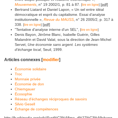
Mouvements
, n° 19 2002/1, p. 81 à 87.
[pdf]
[
lire en ligne
]
Bertrand Liatard et Daniel Lapon, « Un sel entre idéal
démocratique et esprit du capitalisme. Essai d’analyse
institutionnelle »,
Revue du MAUSS
, n° 26 2005/2, p. 317 à
338.
[pdf]
[
lire en ligne
]
"Tentative d'analyse interne d'un SEL",
[
lire en ligne
]
Denis Bayon, Jérôme Blanc, Isabelle Guérin, Gilles
Malandrin et David Valat, sous la direction de Jean-Michel
Servet,
Une économie sans argent. Les systèmes
d’échange local
, Seuil, 1999.
Articles connexes
[
modifier
]
Économie solidaire
Troc
Monnaie privée
Économie de don
Chiemgauer
Écosophie
Réseau d'échanges réciproques de savoirs
Silvio Gesell
Échange de compétences
http://fr.wikipedia.org/wiki/Syst%C3%A8me_d%27%C3%A9chang