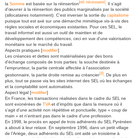
[réf. nécessaire]
la
Somme
est basée sur la réinsertion
. Il s'agit
d'œuvrer à la réinsertion des publics marginalisés par la société
(allocataires notamment). C'est inverser la sortie du
capitalisme
puisque tout est axé sur une démarche mimétique vis-à-vis des
règles sociales et économiques existantes. Pour ces SEL, le
travail informel est aussi un outil de maintien et de
développement des compétences, ceci en vue d'une valorisation
monétaire sur le marché du travail.
Aspects pratiques
[
modifier
]
Les créances et dettes sont matérialisées par des bons
d'échange composés de trois parties: la souche destinée à
l'emprunteur, la partie centrale affectée à l'association
[
3
]
gestionnaire, la partie droite remise au créancier
. De plus en
plus, tout se passe via les sites internet des SEL où les échanges
et la comptabilité sont automatisés.
Aspect légal
[
modifier
]
En France, les transactions réalisées dans le cadre du SEL ne
sont exonérées de
TVA
et d’impôts que dans la mesure où il
s’agit d’une activité non répétitive et ponctuelle, type « coup de
main » et n’entrant pas dans le cadre d'une profession.
En 1998, le procès en appel de trois adhérents du SEL Pyrénéen
a abouti à leur relaxe. En septembre 1996, dans un petit village
de l’Ariège, deux adhérents du SEL ont aidé un troisième à