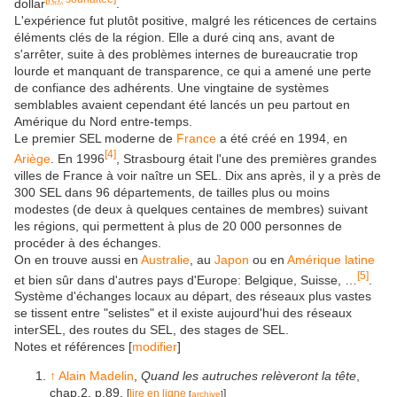
dollar
.
L'expérience fut plutôt positive, malgré les réticences de certains
éléments clés de la région. Elle a duré cinq ans, avant de
s'arrêter, suite à des problèmes internes de bureaucratie trop
lourde et manquant de transparence, ce qui a amené une perte
de confiance des adhérents. Une vingtaine de systèmes
semblables avaient cependant été lancés un peu partout en
Amérique du Nord entre-temps.
Le premier SEL moderne de
France
a été créé en 1994, en
[
4
]
Ariège
. En 1996
, Strasbourg était l'une des premières grandes
villes de France à voir naître un SEL. Dix ans après, il y a près de
300 SEL dans 96 départements, de tailles plus ou moins
modestes (de deux à quelques centaines de membres) suivant
les régions, qui permettent à plus de 20 000 personnes de
procéder à des échanges.
On en trouve aussi en
Australie
, au
Japon
ou en
Amérique latine
[
5
]
et bien sûr dans d'autres pays d'Europe: Belgique, Suisse, …
.
Système d'échanges locaux au départ, des réseaux plus vastes
se tissent entre "selistes" et il existe aujourd'hui des réseaux
interSEL, des routes du SEL, des stages de SEL.
Notes et références
[
modifier
]
↑
Alain Madelin
,
Quand les autruches relèveront la tête
,
chap.2, p.89,
[
lire en ligne
]
[
archive
]