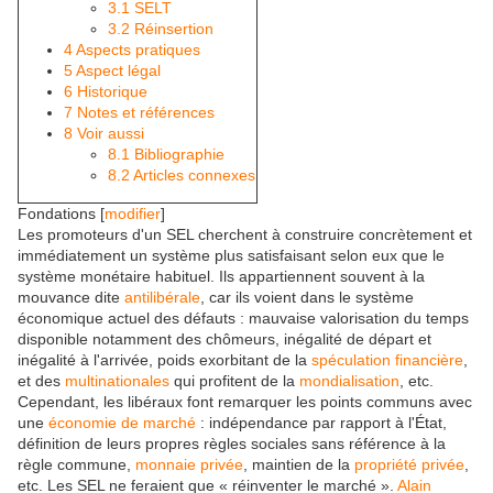
3.1
SELT
3.2
Réinsertion
4
Aspects pratiques
5
Aspect légal
6
Historique
7
Notes et références
8
Voir aussi
8.1
Bibliographie
8.2
Articles connexes
Fondations
[
modifier
]
Les promoteurs d'un SEL cherchent à construire concrètement et
immédiatement un système plus satisfaisant selon eux que le
système monétaire habituel. Ils appartiennent souvent à la
mouvance dite
antilibérale
, car ils voient dans le système
économique actuel des défauts : mauvaise valorisation du temps
disponible notamment des chômeurs, inégalité de départ et
inégalité à l'arrivée, poids exorbitant de la
spéculation financière
,
et des
multinationales
qui profitent de la
mondialisation
, etc.
Cependant, les libéraux font remarquer les points communs avec
une
économie de marché
: indépendance par rapport à l'État,
définition de leurs propres règles sociales sans référence à la
règle commune,
monnaie privée
, maintien de la
propriété privée
,
etc. Les SEL ne feraient que
« réinventer le marché »
.
Alain