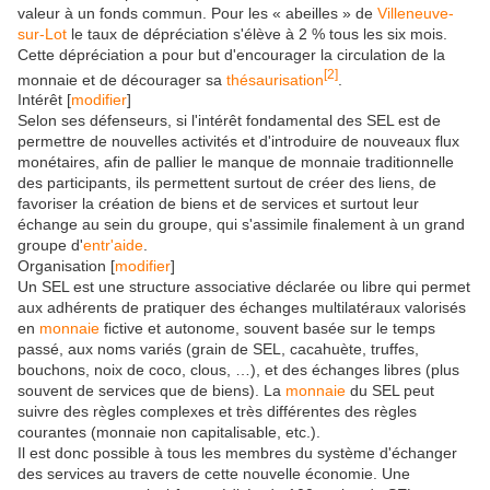
valeur à un fonds commun. Pour les « abeilles » de
Villeneuve-
sur-Lot
le taux de dépréciation s'élève à 2 % tous les six mois.
Cette dépréciation a pour but d'encourager la circulation de la
[
2
]
monnaie et de décourager sa
thésaurisation
.
Intérêt
[
modifier
]
Selon ses défenseurs, si l'intérêt fondamental des SEL est de
permettre de nouvelles activités et d'introduire de nouveaux flux
monétaires, afin de pallier le manque de monnaie traditionnelle
des participants, ils permettent surtout de créer des liens, de
favoriser la création de biens et de services et surtout leur
échange au sein du groupe, qui s'assimile finalement à un grand
groupe d'
entr'aide
.
Organisation
[
modifier
]
Un SEL est une structure associative déclarée ou libre qui permet
aux adhérents de pratiquer des échanges multilatéraux valorisés
en
monnaie
fictive et autonome, souvent basée sur le temps
passé, aux noms variés (grain de SEL, cacahuète, truffes,
bouchons, noix de coco, clous, …), et des échanges libres (plus
souvent de services que de biens). La
monnaie
du SEL peut
suivre des règles complexes et très différentes des règles
courantes (monnaie non capitalisable, etc.).
Il est donc possible à tous les membres du système d'échanger
des services au travers de cette nouvelle économie. Une