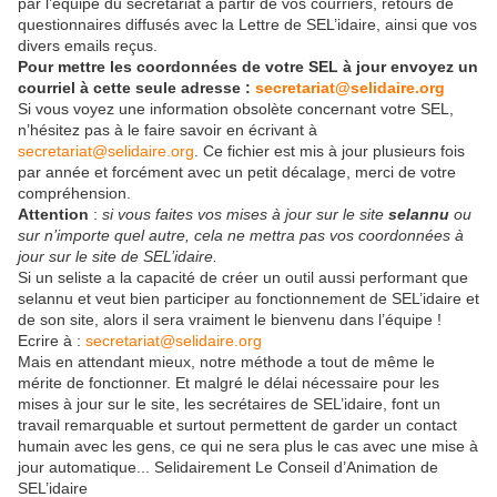
par l’équipe du secrétariat à partir de vos courriers, retours de
questionnaires diffusés avec la Lettre de SEL’idaire, ainsi que vos
divers emails reçus.
Pour mettre les coordonnées de votre SEL à jour envoyez un
courriel à cette seule adresse :
secretariat@selidaire.org
Si vous voyez une information obsolète concernant votre SEL,
n’hésitez pas à le faire savoir en écrivant à
secretariat@selidaire.org
. Ce fichier est mis à jour plusieurs fois
par année et forcément avec un petit décalage, merci de votre
compréhension.
Attention
:
si vous faites vos mises à jour sur le site
selannu
ou
sur n’importe quel autre, cela ne mettra pas vos coordonnées à
jour sur le site de SEL’idaire.
Si un seliste a la capacité de créer un outil aussi performant que
selannu et veut bien participer au fonctionnement de SEL’idaire et
de son site, alors il sera vraiment le bienvenu dans l’équipe !
Ecrire à :
secretariat@selidaire.org
Mais en attendant mieux, notre méthode a tout de même le
mérite de fonctionner. Et malgré le délai nécessaire pour les
mises à jour sur le site, les secrétaires de SEL’idaire, font un
travail remarquable et surtout permettent de garder un contact
humain avec les gens, ce qui ne sera plus le cas avec une mise à
jour automatique... Selidairement Le Conseil d’Animation de
SEL’idaire