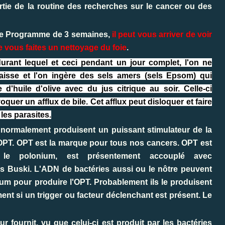
artie de la routine des recherches sur le cancer ou des
e le Programme de 3 semaines,
il peut vous arriver de voir
 vous faites un nettoyage du foie
.
durant lequel et ceci pendant un jour complet, l'on ne
isse et l'on ingère des sels amers (sels Epsom) qui
 d'huile d'olive avec du jus citrique au soir. Celle-ci
quer un afflux de bile. Cet afflux peut disloquer et faire
 les parasites.
 normalement produisent un puissant stimulateur de la
OPT.
OPT est la marque pour tous nos cancers. OPT est
, le polonium, est présentement accouplé avec
is Buski. L'ADN de bactéries aussi ou le nôtre peuvent
um pour produire l'OPT. Probablement ils le produisent
t si un trigger ou facteur déclenchant est présent. Le
eur fournit, vu que celui-ci est produit par les bactéries