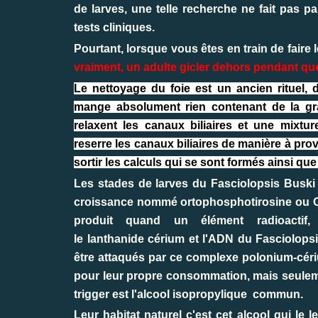
de larves, une telle recherche ne fait pas p
tests cliniques.
Pourtant, lorsque vous êtes en train de fair
vraiment, un adulte gicler dehors pendant que
Le nettoyage du foie est un ancien rituel, 
mange absolument rien contenant de la gra
relaxent les canaux biliaires et une mixture
reserre les canaux biliaires de manière à provo
sortir les calculs qui se sont formés ainsi que
Les stades de larves du Fasciolopsis Buski
croissance nommé
ortophosphotirosine
ou
produit quand un élément radioactif
le lanthanide cérium et l'ADN du Fasciolops
être attaqués par ce complexe polonium-céri
pour leur propre consommation, mais seulemen
trigger est l'
alcool isopropylique commun.
Leur habitat naturel c'est cet alcool qui le l