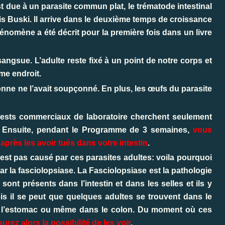
t due à un parasite commun plat, le trématode intestinal
s Buski. Il arrive dans le deuxième temps de croissance
énomène a été décrit pour la première fois dans un livre
ngsue. L’adulte reste fixé à un point de notre corps et
ême endroit.
sonne ne l’avait soupçonné. En plus, les œufs du parasite
s tests commerciaux de laboratoire cherchent seulement
es. Ensuite, pendant le Programme de 3 semaines,
vous
 après les avoir tués dans votre intestin
.
st pas causé par ces parasites adultes: voila pourquoi
 la fasciolopsiase. La Fasciolopsiase est la pathologie
ont présents dans l’intestin et dans les selles et ils y
is il se peut que quelques adultes se trouvent dans le
ns l’estomac ou même dans le colon. Du moment où ces
urez alors la possibilité de les voir
.