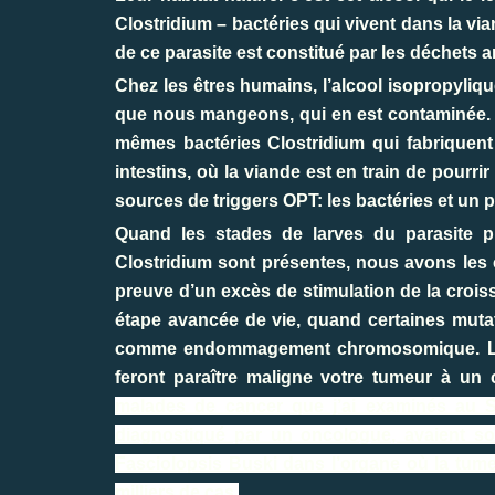
Clostridium – bactéries qui vivent dans la v
de ce parasite est constitué par les déchets 
Chez les êtres humains, l’alcool isopropylique
que nous mangeons, qui en est contaminée. 
mêmes bactéries Clostridium qui fabriquent 
intestins, où la viande est en train de pourr
sources de triggers OPT: les bactéries et un p
Quand les stades de larves du parasite p
Clostridium sont présentes, nous avons les c
preuve d’un excès de stimulation de la crois
étape avancée de vie, quand certaines mutat
comme endommagement chromosomique. Le fa
feront paraître maligne votre tumeur à un 
malades de cancer que j’ai examinés au S
diagnostiqué par un oncologue, avaient soi
Fasciolopsis Buski dans l’organe où la tumeu
milliers de cas
.