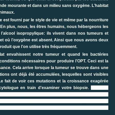
iande mourante et dans un milieu sans oxygène. L’habitat
animaux.
 est fourni par le style de vie et même par la nourriture
En plus, nous, les êtres humains, nous hébergeons les
l’alcool isopropylique: ils vivent dans nos tumeurs et
ir et où l’oxygène est absent. Ainsi que nous avons deux
roduit que l’on utilise très fréquemment.
lat envahissent notre tumeur et quand les bactéries
onditions nécessaires pour produire l’OPT. Ceci est la
sance. Cela arrive lorsque la tumeur se trouve dans une
ions ont déjà été accumulées, lesquelles sont visibles
it de voir ces mutations et la croissance exagérée
cytologue en train d'examiner votre biopsie.
Tous les
ynchrometer ®, et auxquels le cancer avait déjà été
t de l'OTP soit les stades de larves du parasite plat
r était présente. Il n’y a eu aucune exception sur des