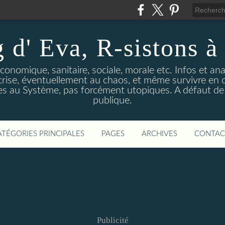
 d' Eva, R-sistons à 
économique, sanitaire, sociale, morale etc. Infos et ana
 crise, éventuellement au chaos, et même survivre en c
ves au Système, pas forcément utopiques. A défaut de l
publique.
ATÉGORIES PRINCIPALES
PAGES
ARCHIVES
CONTAC
Publicité