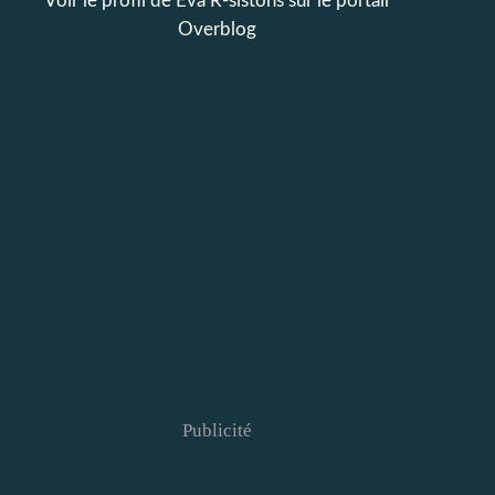
Voir le profil de
Eva R-sistons
sur le portail
Overblog
Publicité