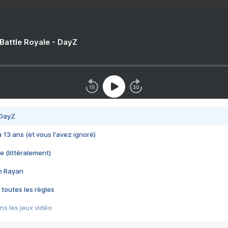
 Battle Royale - DayZ
 DayZ
 a 13 ans (et vous l'avez ignoré)
e (littéralement)
im Rayan
 toutes les règles
s les jeux vidéo
us choquant de Rockstar ? - Le scandale BULLY