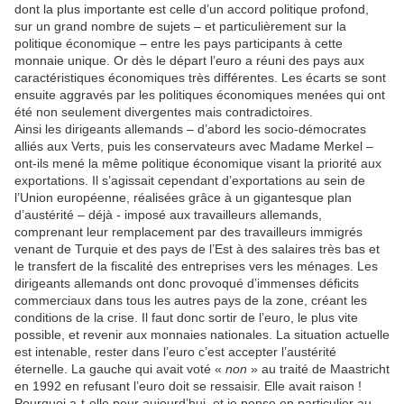
dont la plus importante est celle d’un accord politique profond,
sur un grand nombre de sujets – et particulièrement sur la
politique économique – entre les pays participants à cette
monnaie unique. Or dès le départ l’euro a réuni des pays aux
caractéristiques économiques très différentes. Les écarts se sont
ensuite aggravés par les politiques économiques menées qui ont
été non seulement divergentes mais contradictoires.
Ainsi les dirigeants allemands – d’abord les socio-démocrates
alliés aux Verts, puis les conservateurs avec Madame Merkel –
ont-ils mené la même politique économique visant la priorité aux
exportations. Il s’agissait cependant d’exportations au sein de
l’Union européenne, réalisées grâce à un gigantesque plan
d’austérité – déjà - imposé aux travailleurs allemands,
comprenant leur remplacement par des travailleurs immigrés
venant de Turquie et des pays de l’Est à des salaires très bas et
le transfert de la fiscalité des entreprises vers les ménages. Les
dirigeants allemands ont donc provoqué d’immenses déficits
commerciaux dans tous les autres pays de la zone, créant les
conditions de la crise. Il faut donc sortir de l’euro, le plus vite
possible, et revenir aux monnaies nationales. La situation actuelle
est intenable, rester dans l’euro c’est accepter l’austérité
éternelle. La gauche qui avait voté «
non
» au traité de Maastricht
en 1992 en refusant l’euro doit se ressaisir. Elle avait raison !
Pourquoi a-t-elle peur aujourd’hui, et je pense en particulier au