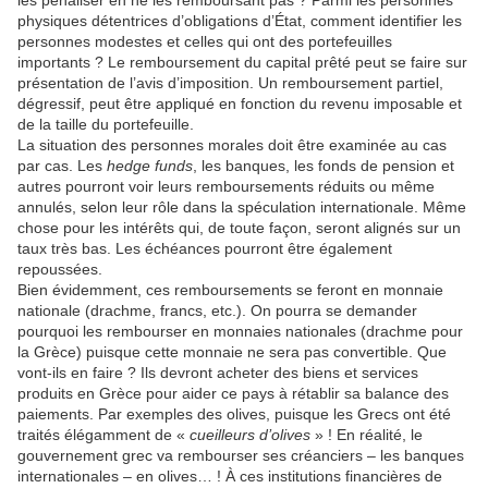
physiques détentrices d’obligations d’État, comment identifier les
personnes modestes et celles qui ont des portefeuilles
importants ? Le remboursement du capital prêté peut se faire sur
présentation de l’avis d’imposition. Un remboursement partiel,
dégressif, peut être appliqué en fonction du revenu imposable et
de la taille du portefeuille.
La situation des personnes morales doit être examinée au cas
par cas. Les
hedge funds
, les banques, les fonds de pension et
autres pourront voir leurs remboursements réduits ou même
annulés, selon leur rôle dans la spéculation internationale. Même
chose pour les intérêts qui, de toute façon, seront alignés sur un
taux très bas. Les échéances pourront être également
repoussées.
Bien évidemment, ces remboursements se feront en monnaie
nationale (drachme, francs, etc.). On pourra se demander
pourquoi les rembourser en monnaies nationales (drachme pour
la Grèce) puisque cette monnaie ne sera pas convertible. Que
vont-ils en faire ? Ils devront acheter des biens et services
produits en Grèce pour aider ce pays à rétablir sa balance des
paiements. Par exemples des olives, puisque les Grecs ont été
traités élégamment de «
cueilleurs d’olives
» ! En réalité, le
gouvernement grec va rembourser ses créanciers – les banques
internationales – en olives… ! À ces institutions financières de