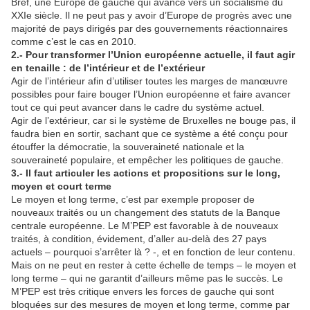
Bref, une Europe de gauche qui avance vers un socialisme du
XXIe siècle. Il ne peut pas y avoir d’Europe de progrès avec une
majorité de pays dirigés par des gouvernements réactionnaires
comme c’est le cas en 2010.
2.- Pour transformer l’Union européenne actuelle, il faut agir
en tenaille : de l’intérieur et de l’extérieur
Agir de l’intérieur afin d’utiliser toutes les marges de manœuvre
possibles pour faire bouger l’Union européenne et faire avancer
tout ce qui peut avancer dans le cadre du système actuel.
Agir de l’extérieur, car si le système de Bruxelles ne bouge pas, il
faudra bien en sortir, sachant que ce système a été conçu pour
étouffer la démocratie, la souveraineté nationale et la
souveraineté populaire, et empêcher les politiques de gauche.
3.- Il faut articuler les actions et propositions sur le long,
moyen et court terme
Le moyen et long terme, c’est par exemple proposer de
nouveaux traités ou un changement des statuts de la Banque
centrale européenne. Le M’PEP est favorable à de nouveaux
traités, à condition, évidement, d’aller au-delà des 27 pays
actuels – pourquoi s’arrêter là ? -, et en fonction de leur contenu.
Mais on ne peut en rester à cette échelle de temps – le moyen et
long terme – qui ne garantit d’ailleurs même pas le succès. Le
M’PEP est très critique envers les forces de gauche qui sont
bloquées sur des mesures de moyen et long terme, comme par