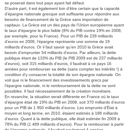
se poserait dans tout pays ayant fait défaut.
D’autre part, il est également loin d’être certain que la capacité
d’épargne nationale grecque soit suffisante pour répondre aux
besoins de financement de la Grèce sans importation de
capitaux. La Grèce est un des pays de l’Union européenne ayant
le taux d’épargne le plus faible (8% du PIB contre 19% en 2008,
par exemple, pour la France). Pour un PIB de 239 milliards
d’euros en 2008, l’épargne représente une somme de 19
milliards d’euros. Or il faut savoir qu’en 2010 la Grèce avait
besoin d’emprunter 54 milliards d’euros. Par ailleurs, la dette
publique étant de 133% du PIB (le PIB 2009 est de 237 milliards
d’euros), soit 315 milliards d’euros, il faudrait à ce pays 16
années pour rembourser sa dette (sans compter les intérêts !) à
condition d’y consacrer la totalité de son épargne nationale. On
voit que ni le financement des investissements grecs par
l’épargne nationale, ni le remboursement de la dette ne sont
possibles. Il faut nécessairement de la création monétaire.
En revanche, la situation serait différente en France où le taux
d’épargne était de 19% du PIB en 2008, soit 370 milliards d’euros
pour un PIB de 1 950 milliards d’euros. Les emprunts d’État à
moyen et long terme, en 2010, étaient estimés à 188 milliards
d’euros. Quant à la dette publique, elle était estimée fin 2009 à
78% du PIB (1 489 milliards d’euros). Pour la rembourser à partir
de l’épargne nationale, il faudrait seulement 4 années.