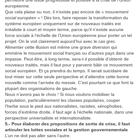
permettre une issue progressiste et positive à la crise de l’Union
européenne.
Que cela plaise ou non, il n’existe pas encore de «
mouvement
social européen
» ! Dès lors, faire reposer la transformation du
système européen uniquement sur de nouveaux traités est
irréaliste à court et moyen terme, parce qu’il n’existe aucune
force sociale à l’échelle de l’Union européenne pour porter un tel
projet. On le voit clairement aujourd’hui avec le cas grec.
Alimenter cette illusion est même une grave diversion qui
emmène le mouvement social français ou d’autres pays dans une
impasse. Peut-être, à long terme, sera-t-il possible d’obtenir de
nouveaux traités, mais il faut pour y parvenir bâtir ce mouvement
social européen. Et ça prendra du temps. Il serait suicidaire de
tout miser sur cette seule perspective et d’attendre cette bonne
nouvelle comme l’arrivée du messie. C’est pourtant ce que font la
plupart des organisations de gauche.
Nous n’avons pas le choix ! Si nous voulons mobiliser la
population, particulièrement les classes populaires, couper
l’herbe sous le pied aux nationalistes, racistes, xénophobes,
forces d’extrême droite, il faut agir à l’échelle nationale, dans une
perspective universaliste et internationaliste.
5.- Pour élaborer des propositions de sortie de crise, il faut
articuler les luttes sociales et la gestion gouvernementale
L’un ne doit pas aller sans l’autre.