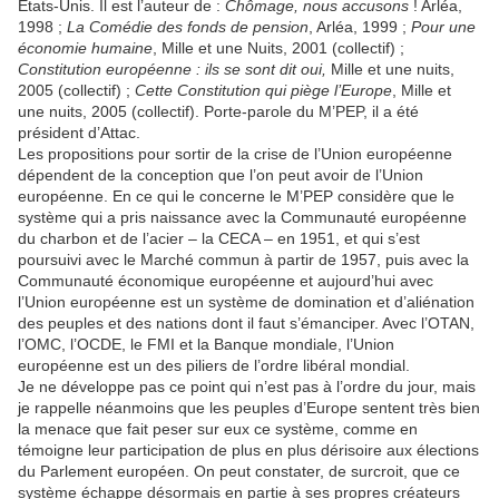
États-Unis. Il est l’auteur de :
Chômage, nous accusons
! Arléa,
1998 ;
La Comédie des fonds de pension
, Arléa, 1999 ;
Pour une
économie humaine
, Mille et une Nuits, 2001 (collectif) ;
Constitution européenne : ils se sont dit oui,
Mille et une nuits,
2005 (collectif) ;
Cette Constitution qui piège l’Europe
, Mille et
une nuits, 2005 (collectif). Porte-parole du M’PEP, il a été
président d’Attac.
Les propositions pour sortir de la crise de l’Union européenne
dépendent de la conception que l’on peut avoir de l’Union
européenne. En ce qui le concerne le M’PEP considère que le
système qui a pris naissance avec la Communauté européenne
du charbon et de l’acier – la CECA – en 1951, et qui s’est
poursuivi avec le Marché commun à partir de 1957, puis avec la
Communauté économique européenne et aujourd’hui avec
l’Union européenne est un système de domination et d’aliénation
des peuples et des nations dont il faut s’émanciper. Avec l’OTAN,
l’OMC, l’OCDE, le FMI et la Banque mondiale, l’Union
européenne est un des piliers de l’ordre libéral mondial.
Je ne développe pas ce point qui n’est pas à l’ordre du jour, mais
je rappelle néanmoins que les peuples d’Europe sentent très bien
la menace que fait peser sur eux ce système, comme en
témoigne leur participation de plus en plus dérisoire aux élections
du Parlement européen. On peut constater, de surcroit, que ce
système échappe désormais en partie à ses propres créateurs