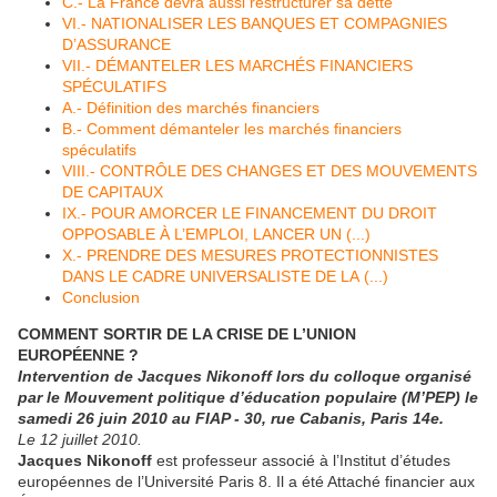
C.- La France devra aussi restructurer sa dette
VI.- NATIONALISER LES BANQUES ET COMPAGNIES
D’ASSURANCE
VII.- DÉMANTELER LES MARCHÉS FINANCIERS
SPÉCULATIFS
A.- Définition des marchés financiers
B.- Comment démanteler les marchés financiers
spéculatifs
VIII.- CONTRÔLE DES CHANGES ET DES MOUVEMENTS
DE CAPITAUX
IX.- POUR AMORCER LE FINANCEMENT DU DROIT
OPPOSABLE À L’EMPLOI, LANCER UN (...)
X.- PRENDRE DES MESURES PROTECTIONNISTES
DANS LE CADRE UNIVERSALISTE DE LA (...)
Conclusion
COMMENT SORTIR DE LA CRISE DE L’UNION
EUROPÉENNE ?
Intervention de Jacques Nikonoff lors du colloque organisé
par le Mouvement politique d’éducation populaire (M’PEP) le
samedi 26 juin 2010 au FIAP - 30, rue Cabanis, Paris 14e.
Le 12 juillet 2010.
Jacques Nikonoff
est professeur associé à l’Institut d’études
européennes de l’Université Paris 8. Il a été Attaché financier aux