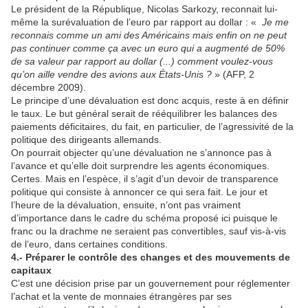
Le président de la République, Nicolas Sarkozy, reconnait lui-
même la surévaluation de l’euro par rapport au dollar : «
Je me
reconnais comme un ami des Américains mais enfin on ne peut
pas continuer comme ça avec un euro qui a augmenté de 50%
de sa valeur par rapport au dollar (...) comment voulez-vous
qu’on aille vendre des avions aux États-Unis ?
» (AFP, 2
décembre 2009).
Le principe d’une dévaluation est donc acquis, reste à en définir
le taux. Le but général serait de rééquilibrer les balances des
paiements déficitaires, du fait, en particulier, de l’agressivité de la
politique des dirigeants allemands.
On pourrait objecter qu’une dévaluation ne s’annonce pas à
l’avance et qu’elle doit surprendre les agents économiques.
Certes. Mais en l’espèce, il s’agit d’un devoir de transparence
politique qui consiste à annoncer ce qui sera fait. Le jour et
l’heure de la dévaluation, ensuite, n’ont pas vraiment
d’importance dans le cadre du schéma proposé ici puisque le
franc ou la drachme ne seraient pas convertibles, sauf vis-à-vis
de l’euro, dans certaines conditions.
4.- Préparer le contrôle des changes et des mouvements de
capitaux
C’est une décision prise par un gouvernement pour réglementer
l’achat et la vente de monnaies étrangères par ses