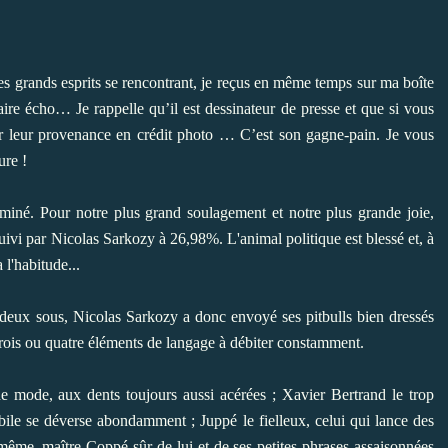
s grands esprits se rencontrant, je reçus en même temps sur ma boîte
aire écho… Je rappelle qu’il est dessinateur de presse et que si vous
er leur provenance en
crédit photo
… C’est son gagne-pain. Je vous
ure !
terminé. Pour notre plus grand soulagement et notre plus grande joie,
ivi par Nicolas Sarkozy à 26,98%. L'animal politique est blessé et, à
l'habitude...
 deux sous, Nicolas Sarkozy a donc envoyé ses pitbulls bien dressés
rois ou quatre éléments de langage à débiter constamment.
de mode, aux dents toujours aussi acérées ; Xavier Bertrand le trop
 bile se déverse abondamment ; Juppé le fielleux, celui qui lance des
i-même, maître Coppé sûr de lui et de ses petites phrases assaisonnées