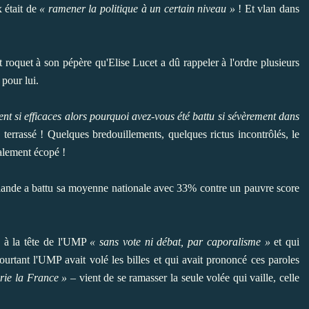
x était de
« ramener la politique à un certain niveau »
! Et vlan dans
it roquet à son pépère qu'
Elise Lucet
a dû rappeler à l'ordre plusieurs
 pour lui.
ent si efficaces alors pourquoi avez-vous été battu si sévèrement dans
'a terrassé ! Quelques bredouillements, quelques rictus incontrôlés, le
salement écopé !
lande a battu sa moyenne nationale avec 33% contre un pauvre score
é à la tête de l'UMP
« sans vote ni débat, par caporalisme »
et qui
urtant l'UMP avait volé les billes et qui avait prononcé ces
paroles
jurie la France »
– vient de se ramasser la seule volée qui vaille, celle