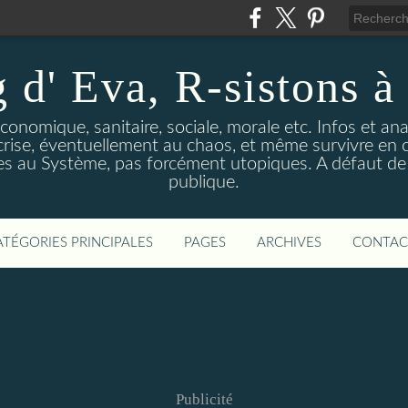
 d' Eva, R-sistons à 
économique, sanitaire, sociale, morale etc. Infos et ana
 crise, éventuellement au chaos, et même survivre en c
ves au Système, pas forcément utopiques. A défaut de l
publique.
ATÉGORIES PRINCIPALES
PAGES
ARCHIVES
CONTAC
Publicité