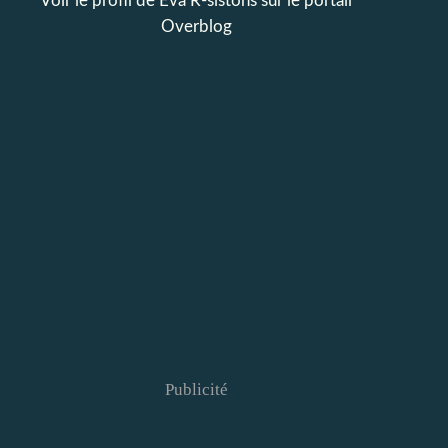
Voir le profil de
Eva R-sistons
sur le portail
Overblog
Publicité