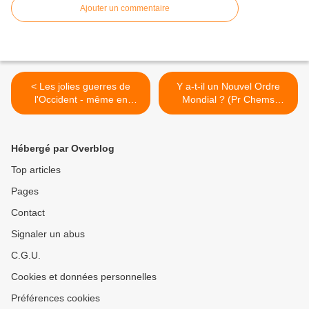
Ajouter un commentaire
< Les jolies guerres de
Y a-t-il un Nouvel Ordre
l'Occident - même en
Mondial ? (Pr Chems
Europe ? (eva R-sistons)
Eddine Chitour) >
Hébergé par Overblog
Top articles
Pages
Contact
Signaler un abus
C.G.U.
Cookies et données personnelles
Préférences cookies