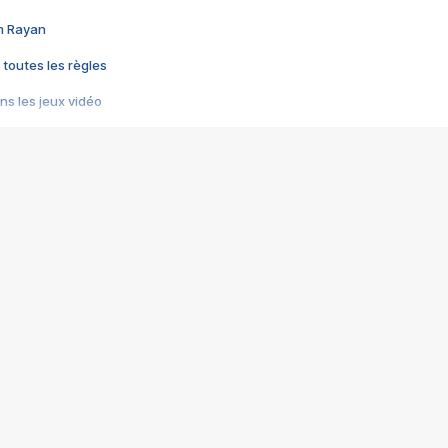
im Rayan
 toutes les règles
s les jeux vidéo
us choquant de Rockstar ? - Le scandale BULLY
e plus moche de Steam
du RÊVE tourne au CAUCHEMAR
pendant 8 heures
it… à tort
umiliés par un jeu vidéo
ire - Final Fantasy 8
ti un empire - Age of Empires
story DOFUS