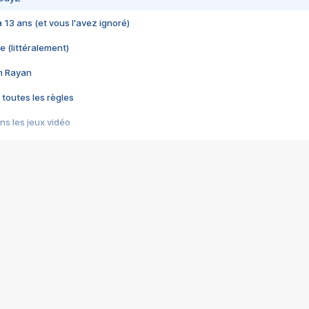
 a 13 ans (et vous l'avez ignoré)
e (littéralement)
im Rayan
 toutes les règles
s les jeux vidéo
us choquant de Rockstar ? - Le scandale BULLY
e plus moche de Steam
du RÊVE tourne au CAUCHEMAR
pendant 8 heures
it… à tort
umiliés par un jeu vidéo
ire - Final Fantasy 8