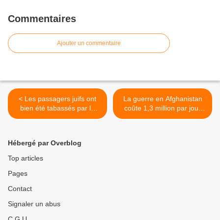
Commentaires
Ajouter un commentaire
< Les passagers juifs ont
La guerre en Afghanistan
bien été tabassés par la
coûte 1,3 million par jour
soldatesque israélienne
aux contribuables français >
Hébergé par Overblog
Top articles
Pages
Contact
Signaler un abus
C.G.U.