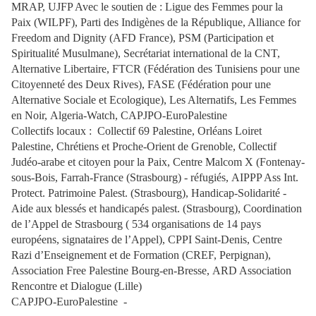
MRAP, UJFP Avec le soutien de : Ligue des Femmes pour la
Paix (WILPF), Parti des Indigènes de la République, Alliance for
Freedom and Dignity (AFD France), PSM (Participation et
Spiritualité Musulmane), Secrétariat international de la CNT,
Alternative Libertaire, FTCR (Fédération des Tunisiens pour une
Citoyenneté des Deux Rives), FASE (Fédération pour une
Alternative Sociale et Ecologique), Les Alternatifs, Les Femmes
en Noir, Algeria-Watch, CAPJPO-EuroPalestine
Collectifs locaux : Collectif 69 Palestine, Orléans Loiret
Palestine, Chrétiens et Proche-Orient de Grenoble, Collectif
Judéo-arabe et citoyen pour la Paix, Centre Malcom X (Fontenay-
sous-Bois, Farrah-France (Strasbourg) - réfugiés, AIPPP Ass Int.
Protect. Patrimoine Palest. (Strasbourg), Handicap-Solidarité -
Aide aux blessés et handicapés palest. (Strasbourg), Coordination
de l’Appel de Strasbourg ( 534 organisations de 14 pays
européens, signataires de l’Appel), CPPI Saint-Denis, Centre
Razi d’Enseignement et de Formation (CREF, Perpignan),
Association Free Palestine Bourg-en-Bresse, ARD Association
Rencontre et Dialogue (Lille)
CAPJPO-EuroPalestine -