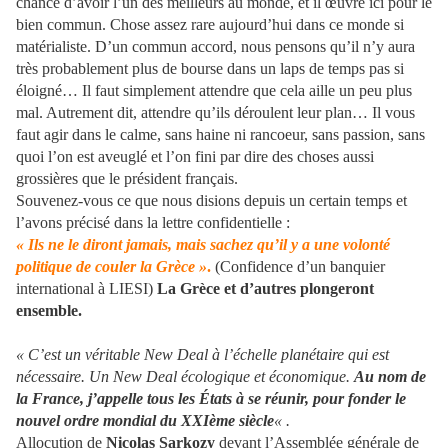
chance d’avoir l’un des meilleurs au monde, et il œuvre ici pour le
bien commun. Chose assez rare aujourd’hui dans ce monde si
matérialiste. D’un commun accord, nous pensons qu’il n’y aura
très probablement plus de bourse dans un laps de temps pas si
éloigné… Il faut simplement attendre que cela aille un peu plus
mal. Autrement dit, attendre qu’ils déroulent leur plan… Il vous
faut agir dans le calme, sans haine ni rancoeur, sans passion, sans
quoi l’on est aveuglé et l’on fini par dire des choses aussi
grossières que le président français.
Souvenez-vous ce que nous disions depuis un certain temps et
l’avons précisé dans la lettre confidentielle :
« Ils ne le diront jamais, mais sachez qu’il y a une volonté
politique de couler la Grèce »
.
(Confidence d’un banquier
international à LIESI)
La Grèce et d’autres plongeront
ensemble.
« C’est un véritable New Deal à l’échelle planétaire qui est
nécessaire. Un New Deal écologique et économique.
Au nom de
la France, j’appelle tous les États à se réunir, pour fonder le
nouvel ordre mondial du XXIème siècle
« .
Allocution de
Nicolas Sarkozy
devant l’Assemblée générale de