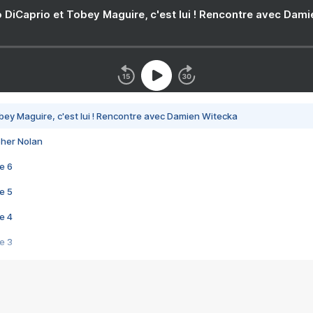
 DiCaprio et Tobey Maguire, c'est lui ! Rencontre avec Dam
bey Maguire, c'est lui ! Rencontre avec Damien Witecka
pher Nolan
e 6
e 5
e 4
e 3
s créatrices de la VF !
e 2