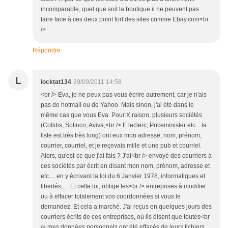
incomparable, quel que soit la boutique il ne peuvent pas
faire face à ces deux point fort des sites comme Ebay.com<br
/>
Répondre
L
locktat134
29/09/2011 14:58
<br /> Eva, je ne peux pas vous écrire autrement, car je n'ais
pas de hotmail ou de Yahoo. Mais sinon, j'ai été dans le
même cas que vous Eva. Pour X raison, plusieurs sociétés
(Cofidis, Sofinco, Aviva,<br /> E.leclerc, Priceminister etc... la
liste est très très long) ont eux mon adresse, nom, prénom,
courrier, courriel, et je reçevais mille et une pub et courriel.
Alors, qu'est-ce que j'ai fais ? J'ai<br /> envoyé des courriers à
ces sociétés par écrit en disant mon nom, prénom, adresse et
etc.... en y écrivant la loi du 6 Janvier 1978, informatiques et
libertés,.... Et cette loi, oblige les<br /> entreprises à modifier
ou à effacer totalement vos coordonnées si vous le
demandez. Et cela a marché. J'ai reçus en quelques jours des
courriers écrits de ces entreprises, où ils disent que toutes<br
/> mes données personnels ont été effacés de leurs fichiers,