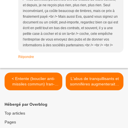
et depuis, je ne reçois plus rien, plus rien, plus rien. Seul
inconvéniant, ça coûte beaucoup de timbres, mais ce prix à
finalement payé.<br /> Mais aussi Eva, quand vous signez un
document ou un crédit, peut-importe, regardez bien ce qui est
écrit en petit tout en bas des contrats, et souvent, il y a une
petite case à cocher et si on la<br /> coche, cele empêche
l'entreprise de vous envoyez des pubs et de donner vos
informations à des sociétés partenaires.<br /> <br /> <br />
Répondre
< Entente (bouclier anti-
L'abus de tranquillisants et
missiles commun) Iran-
somnifères augmenterait le
Russie-Chine pour se
risque d'Alzheimer >
protéger
Hébergé par Overblog
Top articles
Pages