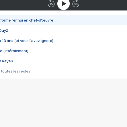
nsformé l’ennui en chef-d’œuvre
 DayZ
 a 13 ans (et vous l'avez ignoré)
e (littéralement)
im Rayan
 toutes les règles
s les jeux vidéo
us choquant de Rockstar ? - Le scandale BULLY
e plus moche de Steam
du RÊVE tourne au CAUCHEMAR
pendant 8 heures