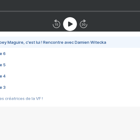
bey Maguire, c'est lui ! Rencontre avec Damien Witecka
e 6
e 5
e 4
e 3
s créatrices de la VF !
e 2
e 1
e Mektoub My Love arrive enfin ! Rencontre avec Shaïn Boumedine et Sal