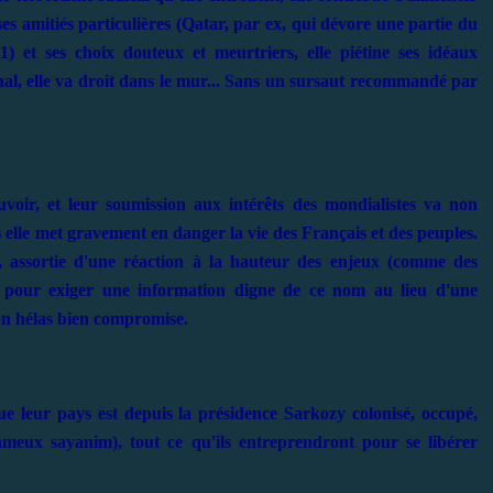
ses amitiés particulières (Qatar, par ex, qui dévore une partie du
 1) et ses choix douteux et meurtriers, elle piétine ses idéaux
inal, elle va droit dans le mur... Sans un sursaut recommandé par
voir, et leur soumission aux intérêts des mondialistes va non
s elle met gravement en danger la vie des Français et des peuples.
s, assortie d'une réaction à la hauteur des enjeux (comme des
s pour exiger une information digne de ce nom au lieu d'une
on hélas bien compromise.
e leur pays est depuis la présidence Sarkozy colonisé, occupé,
ameux sayanim), tout ce qu'ils entreprendront pour se libérer