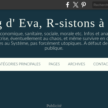
 d' Eva, R-sistons à 
économique, sanitaire, sociale, morale etc. Infos et ana
 crise, éventuellement au chaos, et même survivre en c
ves au Système, pas forcément utopiques. A défaut de l
publique.
ATÉGORIES PRINCIPALES
PAGES
ARCHIVES
CONTAC
Publicité