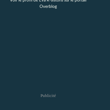
Voir le profil de
Eva R-sistons
sur le portail
Overblog
Publicité