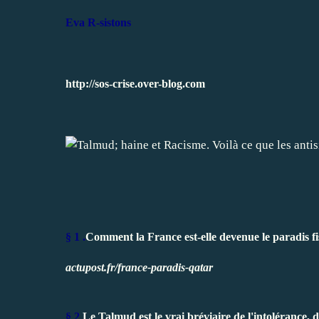
Eva R-sistons
http://sos-crise.over-blog.com
§ 1 .
Comment la France est-elle devenue le paradis fis
actupost.fr/france-paradis-qatar
§ 2
Le Talmud est le vrai bréviaire de l'intolérance, 