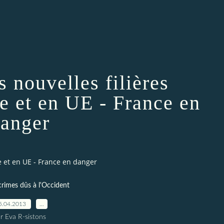
s nouvelles filières
ie et en UE - France en
anger
ie et en UE - France en danger
crimes dûs à l'Occident
5.04.2013
…
r Eva R-sistons