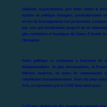
Hollande, hypocritement, jure lutter contre le terro
matière de politique étrangère, particulièrement en
service de Renseignement très performant, a toujours a
par ceux qui bénéficiaient jusqu'ici de ses informa
plus extrémistes et fanatiques du Qatar, d'Arabie Sa
l'hexagone.
Notre politique va totalement à l'encontre de no
fondamentalistes, les plus obscurantistes, la France
tolérant, moderne, où toutes les communautés (jui
cohabitaient harmonieusement. Tout cela pour satisfa
Aviv, et représentés par le CRIF dans notre pays.
La France dirigée par des sayanim est menacée par le 